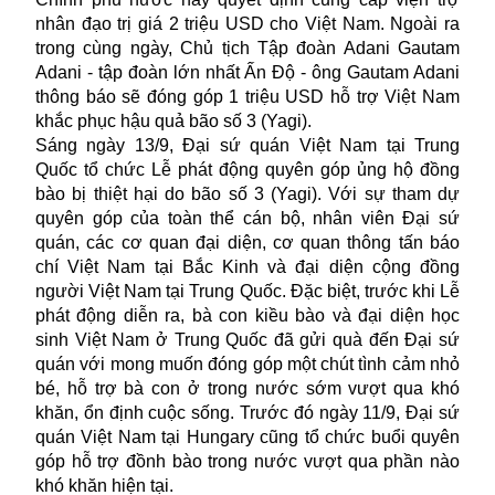
nhân đạo trị giá 2 triệu USD cho Việt Nam. Ngoài ra
trong cùng ngày, Chủ tịch Tập đoàn Adani Gautam
Adani - tập đoàn lớn nhất Ấn Độ - ông Gautam Adani
thông báo sẽ đóng góp 1 triệu USD hỗ trợ Việt Nam
khắc phục hậu quả bão số 3 (Yagi).
Sáng ngày 13/9, Đại sứ quán Việt Nam tại Trung
Quốc tổ chức Lễ phát động quyên góp ủng hộ đồng
bào bị thiệt hại do bão số 3 (Yagi). Với sự tham dự
quyên góp của toàn thể cán bộ, nhân viên Đại sứ
quán, các cơ quan đại diện, cơ quan thông tấn báo
chí Việt Nam tại Bắc Kinh và đại diện cộng đồng
người Việt Nam tại Trung Quốc. Đặc biệt, trước khi Lễ
phát động diễn ra, bà con kiều bào và đại diện học
sinh Việt Nam ở Trung Quốc đã gửi quà đến Đại sứ
quán với mong muốn đóng góp một chút tình cảm nhỏ
bé, hỗ trợ bà con ở trong nước sớm vượt qua khó
khăn, ổn định cuộc sống. Trước đó ngày 11/9, Đại sứ
quán Việt Nam tại Hungary cũng tổ chức buổi quyên
góp hỗ trợ đồnh bào trong nước vượt qua phần nào
khó khăn hiện tại.