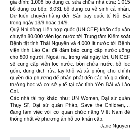
gia đình; 1.008 bộ dụng cụ sửa chữa nhà cửa; 1.015
bộ dụng cụ bếp; 3.031 bộ dụng cụ vệ sinh cá nhân.
Dự kiến chuyến hàng đến Sân bay quốc tế Nội Bài
trong ngày 13/9 hoặc 14/9.
Quỹ Nhi đồng Liên hợp quốc (UNICEF) khẩn cấp vận
chuyển 80.000 viên lọc nước tới Trung tâm Kiểm soát
Bệnh tật tỉnh Thái Nguyên và 4.000 lít nước tới Bệnh
viện tỉnh Lào Cai để đảm bảo cung cấp nước uống
cho 800 người. Ngoài ra, trong vài ngày tới, UNICEF
sẽ cung cấp viên lọc nước, bồn chứa nước, bộ lọc
gốm, dung dịch rửa tay khô và xà phòng cho chính
quyền địa phương để phân phát đến các hộ gia đình,
trường học và cơ sở y tế tại các tỉnh Yên Bái và Lào
Cai.
Các nhà tài trợ khác như: UN Women, Đại sứ quán
Thụy Sĩ, Đại sứ quán Pháp, Save the Children,…
đang làm việc với cơ quan chức năng Việt Nam để
thống nhất về phương án hỗ trợ khẩn cấp.
Jane Nguyen