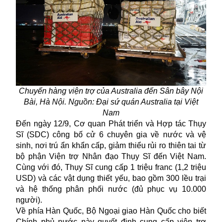
Chuyến hàng viện trợ của Australia đến Sân bây Nội
Bài, Hà Nội. Nguồn: Đại sứ quán Australia tại Việt
Nam
Đến ngày 12/9, Cơ quan Phát triển và Hợp tác Thụy
Sĩ (SDC) công bố cử 6 chuyên gia về nước và vệ
sinh, nơi trú ẩn khẩn cấp, giảm thiểu rủi ro thiên tai từ
bộ phận Viện trợ Nhân đạo Thụy Sĩ đến Việt Nam.
Cùng với đó, Thụy Sĩ cung cấp 1 triệu franc (1,2 triệu
USD) và các vật dụng thiết yếu, bao gồm 300 lều trại
và hệ thống phân phối nước (đủ phục vụ 10.000
người).
Về phía Hàn Quốc, Bộ Ngoại giao Hàn Quốc cho biết
Chính phủ nước này quyết định cung cấp viện trợ