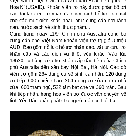
Việt Nam 1 triệu USD qua Cơ quan Phát triển quốc tế
Hoa Kì (USAID). Khoản viện trợ này được phân bổ tới
các đối tác cứu trợ nhân đạo tiến hành hỗ trợ tiền mặt
cho các mục đích khác nhau như cung cấp nơi lánh
nạn, nước sạch vệ sinh, thực phẩm,…
Cũng trong ngày 11/9, Chính phủ Australia công bố
cung cấp cho Việt Nam khoản viện trợ trị giá 3 triệu
AUD. Bao gồm nỗ lực hỗ trợ nhân đạo, vật tư cứu trợ
khẩn cấp và các dịch vụ thiết yếu khác. Vào lúc
18h20, lô hàng cứu trợ khẩn cấp đầu tiên của Chính
phủ Australia đến sân bay Nội Bài, Hà Nội. Các đồ
viện trợ gồm 264 dụng cụ vệ sinh cá nhân, 120 dụng
cụ bếp, 600 chiếc chăn, 264 dụng cụ sửa chữa nhà
cửa, 600 thảm ngủ, 522 tấm bạt che và 360 màn. Sau
khi tiếp nhận, hàng hóa viện trợ được vận chuyển về
tỉnh Yên Bái, phân phát cho người dân bị thiệt hại.