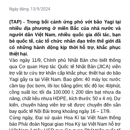
Ngày đăng:
13/9/2024
(TAP) - Trong bối cảnh ứng phó với bão Yagi tại
nhiều địa phương ở miền Bắc của nhà nước và
người dân Việt Nam, nhiều quốc gia đối tác, bạn
bè quốc tế, các tổ chức nhân đạo trên thế giới đã
có những hành động kịp thời hỗ trợ, khắc phục
thiệt hại.
Vào ngày 11/9, Chính phủ Nhật Bản cho biết thông
qua Cơ quan Hợp tác Quốc tế Nhật Bản (JICA) viện
trợ vật tư
cứu trợ khẩn cấp khắc phục thiệt hại
do bão
Yagi gây ra tại Việt Nam. Bao gồm: 40 máy lọc nước
cầm tay (lọc bơm, lõi lọc bằng gốm; tốc độ lọc 4l/phút,
công suất lọc tối đa 100.000 l; 200 tấm bạt nhựa đa
năng, chất liệu nhựa HDPE, kích thước 50 x 4 m). Dự
kiến, chuyến hàng viện trợ sẽ được chuyển đến sân
bay quốc tế Nội Bài trong khoảng ngày 16 – 17/9.
Cùng ngày, Đại sứ quán Hoa Kì tại Việt Nam thông
báo Phái đoàn Ngoại giao Hoa Kỳ tại Việt Nam hỗ trợ