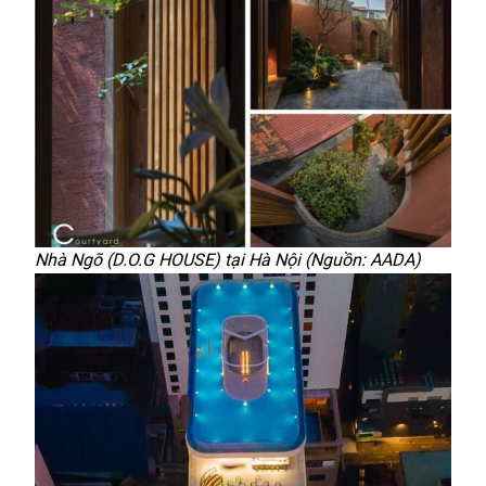
Nhà Ngõ (D.O.G HOUSE) tại Hà Nội (Nguồn: AADA)