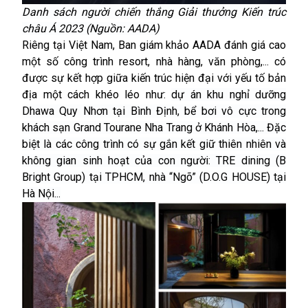
Danh sách người chiến thắng Giải thưởng Kiến trúc
châu Á 2023 (Nguồn: AADA)
Riêng tại Việt Nam, Ban giám khảo AADA đánh giá cao
một số công trình resort, nhà hàng, văn phòng,... có
được sự kết hợp giữa kiến trúc hiện đại với yếu tố bản
địa một cách khéo léo như:
dự án khu nghỉ dưỡng
Dhawa Quy Nhơn tại Bình Định, bể bơi vô cực trong
khách sạn Grand Tourane Nha Trang ở Khánh Hòa,... Đặc
biệt là các công trình có sự gắn kết giữ thiên nhiên và
không gian sinh hoạt của con người: TRE dining (B
Bright Group) tại TPHCM, nhà “Ngõ” (D.O.G HOUSE) tại
Hà Nội...