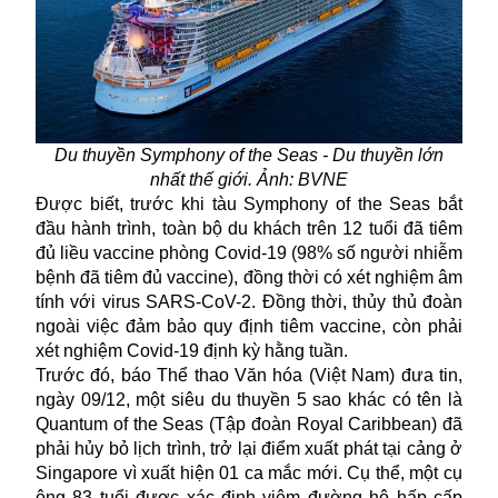
Du thuyền Symphony of the Seas - Du thuyền lớn
nhất thế giới. Ảnh: BVNE
Được biết, trước khi tàu Symphony of the Seas bắt
đầu hành trình, toàn bộ du khách trên 12 tuổi đã tiêm
đủ liều vaccine phòng Covid-19 (98% số người nhiễm
bệnh đã tiêm đủ vaccine), đồng thời có xét nghiệm âm
tính với virus SARS-CoV-2. Đồng thời, thủy thủ đoàn
ngoài việc đảm bảo quy định tiêm vaccine, còn phải
xét nghiệm Covid-19 định kỳ hằng tuần.
Trước đó, báo Thể thao Văn hóa (Việt Nam) đưa tin,
ngày 09/12, một siêu du thuyền 5 sao khác có tên là
Quantum of the Seas (Tập đoàn Royal Caribbean) đã
phải hủy bỏ lịch trình, trở lại điểm xuất phát tại cảng ở
Singapore vì xuất hiện 01 ca mắc mới. Cụ thể, một cụ
ông 83 tuổi được xác định viêm đường hô hấp cấp