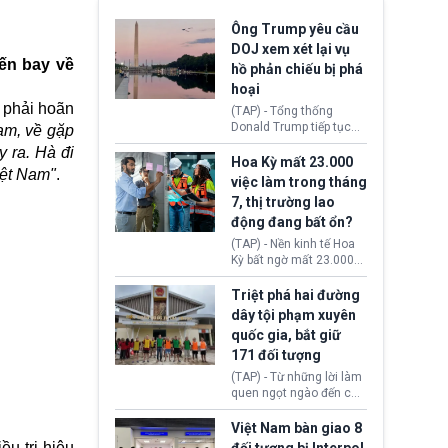
Ông Trump yêu cầu
DOJ xem xét lại vụ
ến bay về
hồ phản chiếu bị phá
hoại
 phải hoãn
(TAP) - Tổng thống
Donald Trump tiếp tục
am, về gặp
cho rằng, hồ phản chiếu
 ra. Hà đi
trước Đài tưởng niệm
Hoa Kỳ mất 23.000
iệt Nam"
.
Lincoln bị phá hoại. Lãnh
việc làm trong tháng
đạo Nhà Trắng yêu cầu
7, thị trường lao
Bộ Tư pháp (DOJ) xem
động đang bất ổn?
xét lại quyết định hủy
truy tố những cá nhân bị
(TAP) - Nền kinh tế Hoa
nghi ngờ làm hư hại
Kỳ bất ngờ mất 23.000
công trình.
việc làm vào tháng 7,
cho thấy thị trường lao
Triệt phá hai đường
động có dấu hiệu suy
dây tội phạm xuyên
yếu sau thời gian duy trì
quốc gia, bắt giữ
tương đối ổn định suốt
171 đối tượng
nửa năm 2026.
(TAP) - Từ những lời làm
quen ngọt ngào đến các
“sàn vàng ảo”, bất động
sản trực tuyến cùng
Việt Nam bàn giao 8
đường dây đánh bạc quy
ều trị hiệu