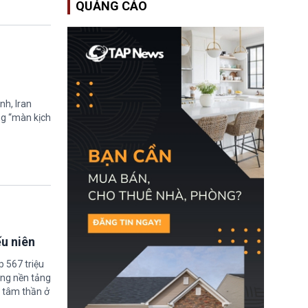
QUẢNG CÁO
Học bổng Chevening
2027/28 của Chính phủ
Anh vừa mở cổng ứng
tuyển dành riêng ứng
viên Việt Nam, hỗ trợ
toàn bộ chi phí học tập
cùng nhiều quyền lợi
trong suốt một năm
học.
nh, Iran
ng “màn kịch
ếu niên
 567 triệu
ững nền tảng
 tâm thần ở