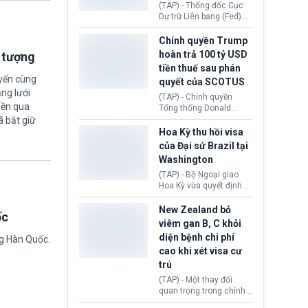
này bị cáo buộc có nhiều
(TAP) - Thống đốc Cục
sai sót nghiêm trọng, vi
Dự trữ Liên bang (Fed)
phạm quy định về an
Lisa Cook nói sẽ ủng hộ
toàn y tế.
tăng lãi suất nếu lạm
Chính quyền Trump
phát ở Hoa Kỳ không tiếp
hoàn trả 100 tỷ USD
i tượng
tục giảm trong thời gian
tiền thuế sau phán
tới.
uyến cùng
quyết của SCOTUS
ng lưới
(TAP) - Chính quyền
iền qua
Tổng thống Donald
Trump đã hoàn trả
ã bắt giữ
khoảng 100 tỷ USD thuế
Hoa Kỳ thu hồi visa
quan từng thu theo Đạo
của Đại sứ Brazil tại
luật Quyền hạn Kinh tế
Washington
Khẩn cấp Quốc tế
(IEEPA). Động thái này
(TAP) - Bộ Ngoại giao
diễn ra sau phán quyết
Hoa Kỳ vừa quyết định
hồi tháng 2 bởi Tòa án
thu hồi thị thực (visa)
Tối cao Hoa Kỳ
của bà Maria Luiza
New Zealand bỏ
ốc
(SCOTUS) khi tuyên bố,
Ribeiro Viotti - Đại sứ
viêm gan B, C khỏi
việc áp thuế diện rộng là
Brazil tại Washington.
diện bệnh chi phí
ng Hàn Quốc.
hoàn toàn bất hợp pháp.
Động thái trên diễn ra
cao khi xét visa cư
trong bối cảnh tranh
chấp ngoại giao giữa
trú
chính quyền Tổng thống
(TAP) - Một thay đổi
Donald Trump và chính
quan trọng trong chính
phủ cánh tả Tổng thống
sách nhập cư của New
Brazil Luiz Inácio Lula