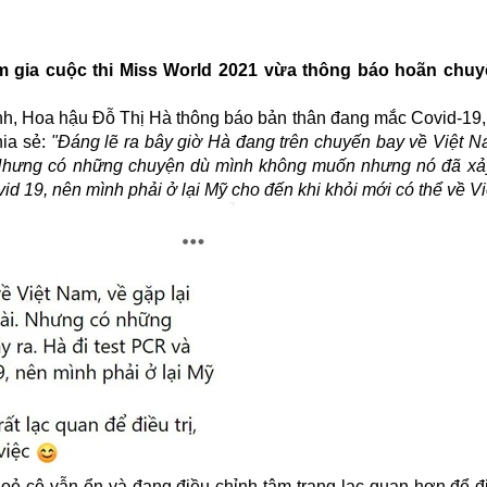
m gia cuộc thi Miss World 2021 vừa thông báo hoãn chuy
ình, Hoa hậu Đỗ Thị Hà thông báo bản thân đang mắc Covid-19,
hia sẻ:
"Đáng lẽ ra bây giờ Hà đang trên chuyến bay về Việt N
. Nhưng có những chuyện dù mình không muốn nhưng nó đã xảy
19, nên mình phải ở lại Mỹ cho đến khi khỏi mới có thể về V
oẻ cô vẫn ổn và đang điều chỉnh tâm trạng lạc quan hơn để đi