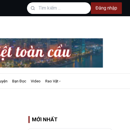
Đăng nhập
uyện
Bạn Đọc
Video
Rao Vặt
MỚI NHẤT