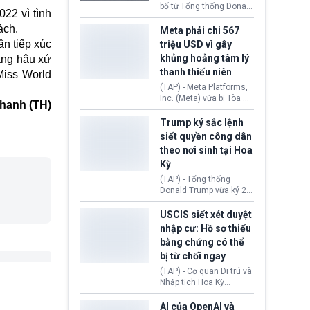
này nhằm đáp trả các
bố từ Tổng thống Donald
022 vì tình
biện pháp hạn chế
Trump về tiến trình đàm
ách.
thương mại, áp thuế mới
phán hòa bình, Iran
Meta phải chi 567
cùng lệnh cấm công
khẳng định chưa có bất
ần tiếp xúc
triệu USD vì gây
nghệ gần đây từ phía
kỳ thỏa thuận nào.
khủng hoảng tâm lý
àng hậu xứ
Washington.
Tehran cho rằng, Hoa Kỳ
thanh thiếu niên
chỉ đang dàn dựng “màn
Miss World
kịch ngoại giao” để xoa
(TAP) - Meta Platforms,
dịu căng thẳng.
Inc. (Meta) vừa bị Tòa án
hanh (TH)
bang New Mexico yêu
cầu đóng góp 567 triệu
Trump ký sắc lệnh
USD vào một quỹ khắc
siết quyền công dân
phục hậu quả. Quyết
theo nơi sinh tại Hoa
định này diễn ra sau khi
Kỳ
toà xác định, những nền
tảng mạng xã hội
(TAP) - Tổng thống
(Facebook, Instagram)
Donald Trump vừa ký 2
thuộc công ty gây ra
sắc lệnh hành pháp mới
cuộc khủng hoảng sức
nhằm siết chặt chính
USCIS siết xét duyệt
khỏe tâm thần ở thanh
sách quyền công dân
nhập cư: Hồ sơ thiếu
thiếu niên.
theo nơi sinh. Động thái
bằng chứng có thể
diễn ra sau khi Tòa án
bị từ chối ngay
Tối cao Hoa Kỳ
(SCOTUS) hôm 30/7
(TAP) - Cơ quan Di trú và
tuyên bố bác bỏ, ngăn
Nhập tịch Hoa Kỳ
chính quyền thực hiện
(USCIS) vừa thay đổi quy
chính sách này.
trình xét duyệt hồ sơ
AI của OpenAI và