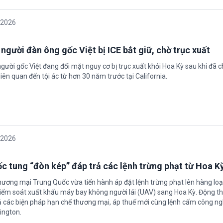
/2026
 người đàn ông gốc Việt bị ICE bắt giữ, chờ trục xuất
gười gốc Việt đang đối mặt nguy cơ bị trục xuất khỏi Hoa Kỳ sau khi đã 
iên quan đến tội ác từ hơn 30 năm trước tại California.
/2026
c tung “đòn kép” đáp trả các lệnh trừng phạt từ Hoa K
hương mại Trung Quốc vừa tiến hành áp đặt lệnh trừng phạt lên hàng loạ
 kiểm soát xuất khẩu máy bay không người lái (UAV) sang Hoa Kỳ. Động th
 các biện pháp hạn chế thương mại, áp thuế mới cùng lệnh cấm công n
ington.