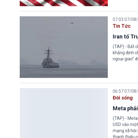
07:03 07/08
Tin Tức
Iran tố T
(TAP) - Bất 
khẳng định c
ngoại giao” đ
06:57 07/08
Đời sống
Meta phải
(TAP) - Meta
USD vào một 
mạng xã hội 
thanh thiếu n