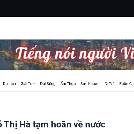
Du Lịch
Giải Trí
Đời Sống
Ẩm Thực
Sức Khỏe
Di Trú
Buôn Ch
 Thị Hà tạm hoãn về nước