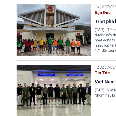
16:12 07/08
Bạn Đọc
Triệt phá
(TAP) - Từ n
đường dây đá
hoạt động tại
nhiều lớp tài
171 đối tượn
12:02 07/08
Tin Tức
Việt Nam 
(TAP) - Việt
Nhóm này bị 