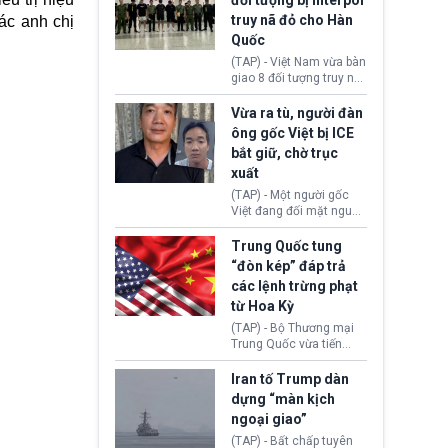
đối tượng bị Interpol
mô lớn, hai tổ chức tội
truy nã đỏ cho Hàn
ác anh chị
phạm xuyên quốc gia đã
Quốc
dựng lên mạng lưới hoạt
động tại Việt Nam và
(TAP) - Việt Nam vừa bàn
Lào, lôi kéo hàng nghìn
giao 8 đối tượng truy nã
người tham gia, luân
đỏ Interpol cho lực lượng
chuyển dòng tiền qua
chức năng Hàn Quốc.
Vừa ra tù, người đàn
nhiều lớp tài khoản. Sau
Nhóm này bị xác định
ông gốc Việt bị ICE
hơn 2 tuần phối hợp truy
lừa đảo 619 nạn nhân,
bắt giữ, chờ trục
xét, lực lượng chức năng
chiếm đoạt hơn 17,7 tỷ
hai nước đã bắt giữ 171
xuất
KRW.
đối tượng.
(TAP) - Một người gốc
Việt đang đối mặt nguy
cơ bị trục xuất khỏi Hoa
Kỳ sau khi đã chấp hành
Trung Quốc tung
xong bản án liên quan
“đòn kép” đáp trả
đến tội ác từ hơn 30
các lệnh trừng phạt
năm trước tại California.
từ Hoa Kỳ
(TAP) - Bộ Thương mại
Trung Quốc vừa tiến
hành áp đặt lệnh trừng
phạt lên hàng loạt thực
Iran tố Trump dàn
thể và siết chặt kiểm
dựng “màn kịch
soát xuất khẩu máy bay
ngoại giao”
không người lái (UAV)
sang Hoa Kỳ. Động thái
(TAP) - Bất chấp tuyên