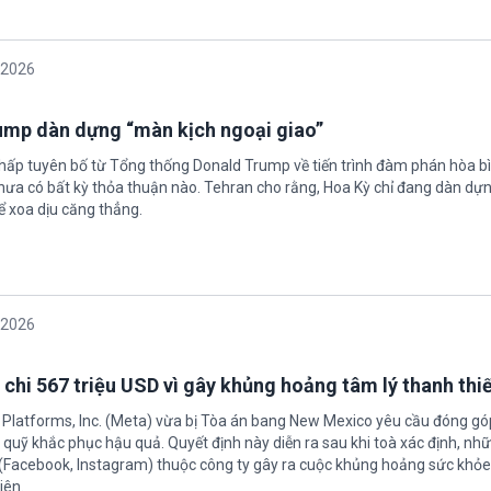
/2026
rump dàn dựng “màn kịch ngoại giao”
chấp tuyên bố từ Tổng thống Donald Trump về tiến trình đàm phán hòa bì
hưa có bất kỳ thỏa thuận nào. Tehran cho rằng, Hoa Kỳ chỉ đang dàn dự
ể xoa dịu căng thẳng.
/2026
 chi 567 triệu USD vì gây khủng hoảng tâm lý thanh thi
 Platforms, Inc. (Meta) vừa bị Tòa án bang New Mexico yêu cầu đóng góp
quỹ khắc phục hậu quả. Quyết định này diễn ra sau khi toà xác định, nh
(Facebook, Instagram) thuộc công ty gây ra cuộc khủng hoảng sức khỏe
iên.