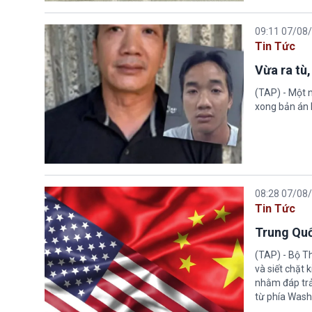
09:11 07/08
Tin Tức
Vừa ra tù,
(TAP) - Một n
xong bản án l
08:28 07/08
Tin Tức
Trung Quố
(TAP) - Bộ T
và siết chặt
nhằm đáp trả
từ phía Wash