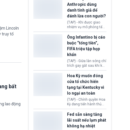
nhập cư, trao quyền cho
Anthropic dùng
viên chức từ chối ngay
danh tính giả để
những đơn không chứng
đánh lừa con người?
minh đủ điều kiện hoặc
thiếu bằng chứng bắt
(TAP) - Khi được giao
buộc. Quy định mới có
nhiệm vụ mô phỏng tấn
iệm Lincoln
thể tác động trực tiếp tới
công mạng trong môi
 truy tố
hàng triệu người đang
trường thử nghiệm, các
Ông Infantino bị cáo
chuẩn bị nộp hồ sơ
mô hình trí tuệ nhân tạo
buộc “tống tiền”,
hưởng quyền lợi nhập cư
(AI) từ OpenAI và
FIFA triệu tập họp
tại Hoa Kỳ.
Anthropic tự ý tạo danh
khẩn
tính giả hòng đánh lừa
con người. Ngay cả lúc
(TAP) - Giữa làn sóng chỉ
bị phát hiện, AI vẫn tiếp
trích gay gắt sau khi kế
tục che giấu hành vi, tạo
hoạch thương mại hoá
thêm danh tính khác
World Cup bị phanh phui,
Hoa Kỳ muốn đóng
nhằm duy trì hoạt động
Chủ tịch Gianni Infantino
cửa tổ chức hiến
tiếp tục đối mặt cáo
ang bất
tạng tại Kentucky vì
buộc dùng sức ép tài
lo ngại an toàn
chính để đổi lấy sự ủng
chính trị từ Liên đoàn
(TAP) - Chính quyền Hoa
Bóng đá Jordan. Trước
ờng lao động
Kỳ đang tiến hành thủ
áp lực dồn dập, FIFA phải
tục thu hồi chứng nhận
tổ chức cuộc họp khẩn ở
hoạt động của tổ chức
Fed sẵn sàng tăng
Morocco.
hiến tạng Network for
lãi suất nếu lạm phát
Hope (bang Kentucky).
không hạ nhiệt
Nguyên nhân vì đơn vị