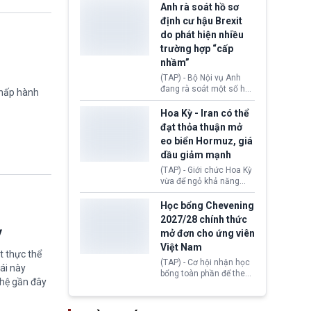
Zealand đang mở ra
Anh rà soát hồ sơ
da Silva đang leo thang
thêm cơ hội cho nhiều
định cư hậu Brexit
gay gắt.
người muốn định cư. Từ
do phát hiện nhiều
nay, người mắc viêm
trường hợp “cấp
gan B hoặc viêm gan C
sẽ không còn bị mặc
nhầm”
định không đáp ứng tiêu
(TAP) - Bộ Nội vụ Anh
chuẩn sức khỏe chỉ vì
đang rà soát một số hồ
chấp hành
chi phí điều trị khi nộp hồ
sơ thuộc Chương trình
sơ xin visa cư trú.
Định cư EU (EU
Hoa Kỳ - Iran có thể
Settlement Scheme -
đạt thỏa thuận mở
EUSS) sau khi xác định
eo biển Hormuz, giá
có trường hợp được cấp
dầu giảm mạnh
quy chế cư trú hậu
Brexit “do nhầm lẫn”.
(TAP) - Giới chức Hoa Kỳ
Động thái này làm dấy
vừa để ngỏ khả năng
lên lo ngại về việc thực
sớm đạt thỏa thuận với
thi Thỏa thuận Rút khỏi
Iran nhằm mở lại eo biển
Học bổng Chevening
Liên minh châu Âu
Hormuz, mở đường cho
2027/28 chính thức
(Withdrawal
việc khôi phục hoạt
ỳ
mở đơn cho ứng viên
Agreement).
động hàng hải. Những
Việt Nam
tín hiệu ngoại giao tích
t thực thể
cực này lập tức tác động
(TAP) - Cơ hội nhận học
ái này
đến thị trường năng
bổng toàn phần để theo
ghệ gần đây
lượng, kéo giá dầu thế
học chương trình thạc sĩ
giới lùi sâu xuống dưới
tại Vương quốc Anh đã
mức 80 USD/thùng.
chính thức quay trở lại.