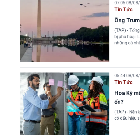
07:05 08/08
Tin Tức
Ông Trump
(TAP) - Tổng
bị phá hoại.
những cá nhâ
05:44 08/08
Tin Tức
Hoa Kỳ mấ
ổn?
(TAP) - Nền k
có dấu hiệu s