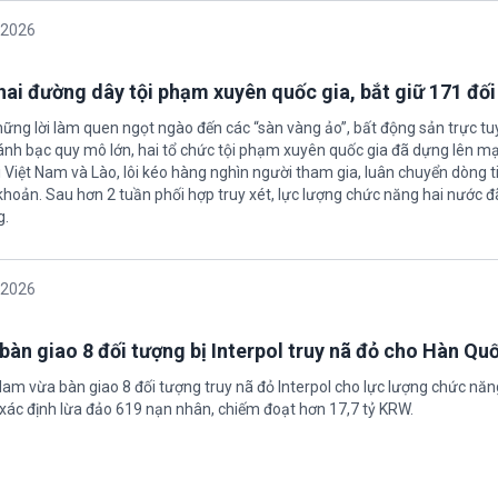
/2026
 hai đường dây tội phạm xuyên quốc gia, bắt giữ 171 đố
hững lời làm quen ngọt ngào đến các “sàn vàng ảo”, bất động sản trực t
nh bạc quy mô lớn, hai tổ chức tội phạm xuyên quốc gia đã dựng lên mạ
 Việt Nam và Lào, lôi kéo hàng nghìn người tham gia, luân chuyển dòng t
 khoản. Sau hơn 2 tuần phối hợp truy xét, lực lượng chức năng hai nước đ
g.
/2026
bàn giao 8 đối tượng bị Interpol truy nã đỏ cho Hàn Qu
 Nam vừa bàn giao 8 đối tượng truy nã đỏ Interpol cho lực lượng chức nă
xác định lừa đảo 619 nạn nhân, chiếm đoạt hơn 17,7 tỷ KRW.