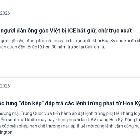
/2026
 người đàn ông gốc Việt bị ICE bắt giữ, chờ trục xuất
gười gốc Việt đang đối mặt nguy cơ bị trục xuất khỏi Hoa Kỳ sau khi đã 
iên quan đến tội ác từ hơn 30 năm trước tại California.
/2026
c tung “đòn kép” đáp trả các lệnh trừng phạt từ Hoa K
hương mại Trung Quốc vừa tiến hành áp đặt lệnh trừng phạt lên hàng loạ
 kiểm soát xuất khẩu máy bay không người lái (UAV) sang Hoa Kỳ. Động th
 các biện pháp hạn chế thương mại, áp thuế mới cùng lệnh cấm công n
ington.