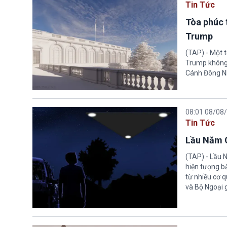
Tin Tức
Tòa phúc 
Trump
(TAP) - Một 
Trump không 
Cánh Đông N
08:01 08/08
Tin Tức
Lầu Năm G
(TAP) - Lầu 
hiện tượng b
từ nhiều cơ 
và Bộ Ngoại 