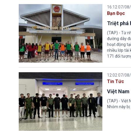
16:12 07/08
Bạn Đọc
Triệt phá
(TAP) - Từ n
đường dây đá
hoạt động tại
nhiều lớp tài
171 đối tượn
12:02 07/08
Tin Tức
Việt Nam 
(TAP) - Việt
Nhóm này bị 