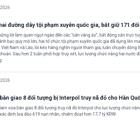
/2026
 hai đường dây tội phạm xuyên quốc gia, bắt giữ 171 đố
hững lời làm quen ngọt ngào đến các “sàn vàng ảo”, bất động sản trực t
nh bạc quy mô lớn, hai tổ chức tội phạm xuyên quốc gia đã dựng lên mạ
 Việt Nam và Lào, lôi kéo hàng nghìn người tham gia, luân chuyển dòng t
 khoản. Sau hơn 2 tuần phối hợp truy xét, lực lượng chức năng hai nước đ
g.
/2026
bàn giao 8 đối tượng bị Interpol truy nã đỏ cho Hàn Qu
 Nam vừa bàn giao 8 đối tượng truy nã đỏ Interpol cho lực lượng chức nă
xác định lừa đảo 619 nạn nhân, chiếm đoạt hơn 17,7 tỷ KRW.