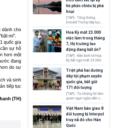
DOJ xem xét lại vụ
thường chưa xác định
hồ phản chiếu bị phá
(UAP). Những tài liệu này
hoại
bao gồm hình ảnh,
video, báo cáo từ nhiều
(TAP) - Tổng thống
cơ quan khác nhau như
Donald Trump tiếp tục
Cục Điều tra Liên bang
cho rằng, hồ phản chiếu
i dành cho
(FBI), Cơ quan Tình báo
trước Đài tưởng niệm
Hoa Kỳ mất 23.000
Trung ương (CIA) và Bộ
bật mí”.
Lincoln bị phá hoại. Lãnh
việc làm trong tháng
Ngoại giao (DOS).
đạo Nhà Trắng yêu cầu
01 quốc gia
7, thị trường lao
Bộ Tư pháp (DOJ) xem
 cần sự hỗ
động đang bất ổn?
xét lại quyết định hủy
với hơn một
truy tố những cá nhân bị
(TAP) - Nền kinh tế Hoa
nghi ngờ làm hư hại
Kỳ bất ngờ mất 23.000
 nước đang
công trình.
việc làm vào tháng 7,
 hơn do sự
cho thấy thị trường lao
Triệt phá hai đường
động có dấu hiệu suy
dây tội phạm xuyên
yếu sau thời gian duy trì
ch và sinh
quốc gia, bắt giữ
tương đối ổn định suốt
n tiếp tục
171 đối tượng
nửa năm 2026.
(TAP) - Từ những lời làm
hanh (TH)
quen ngọt ngào đến các
“sàn vàng ảo”, bất động
sản trực tuyến cùng
Việt Nam bàn giao 8
đường dây đánh bạc quy
đối tượng bị Interpol
mô lớn, hai tổ chức tội
truy nã đỏ cho Hàn
phạm xuyên quốc gia đã
Quốc
dựng lên mạng lưới hoạt