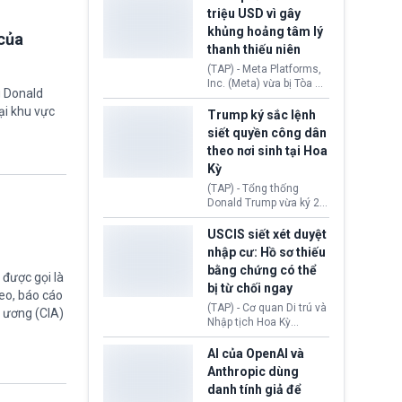
cùng lệnh cấm công
khẳng định chưa có bất
triệu USD vì gây
nghệ gần đây từ phía
kỳ thỏa thuận nào.
khủng hoảng tâm lý
Washington.
của
Tehran cho rằng, Hoa Kỳ
thanh thiếu niên
chỉ đang dàn dựng “màn
kịch ngoại giao” để xoa
(TAP) - Meta Platforms,
dịu căng thẳng.
Inc. (Meta) vừa bị Tòa án
g Donald
bang New Mexico yêu
ại khu vực
cầu đóng góp 567 triệu
Trump ký sắc lệnh
USD vào một quỹ khắc
siết quyền công dân
phục hậu quả. Quyết
theo nơi sinh tại Hoa
định này diễn ra sau khi
Kỳ
toà xác định, những nền
tảng mạng xã hội
(TAP) - Tổng thống
(Facebook, Instagram)
Donald Trump vừa ký 2
thuộc công ty gây ra
sắc lệnh hành pháp mới
cuộc khủng hoảng sức
nhằm siết chặt chính
USCIS siết xét duyệt
khỏe tâm thần ở thanh
sách quyền công dân
nhập cư: Hồ sơ thiếu
thiếu niên.
theo nơi sinh. Động thái
bằng chứng có thể
diễn ra sau khi Tòa án
được gọi là
bị từ chối ngay
Tối cao Hoa Kỳ
eo, báo cáo
(SCOTUS) hôm 30/7
(TAP) - Cơ quan Di trú và
g ương (CIA)
tuyên bố bác bỏ, ngăn
Nhập tịch Hoa Kỳ
chính quyền thực hiện
(USCIS) vừa thay đổi quy
chính sách này.
trình xét duyệt hồ sơ
AI của OpenAI và
nhập cư, trao quyền cho
Anthropic dùng
viên chức từ chối ngay
danh tính giả để
những đơn không chứng