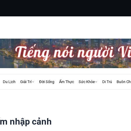
Du Lịch
Giải Trí
Đời Sống
Ẩm Thực
Sức Khỏe
Di Trú
Buôn Ch
cấm nhập cảnh