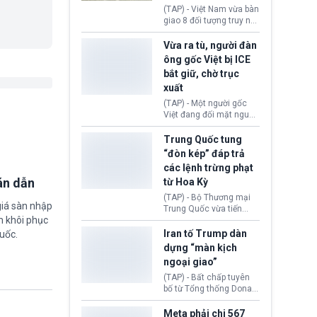
động tại Việt Nam và
(TAP) - Việt Nam vừa bàn
Lào, lôi kéo hàng nghìn
giao 8 đối tượng truy nã
người tham gia, luân
đỏ Interpol cho lực lượng
chuyển dòng tiền qua
chức năng Hàn Quốc.
Vừa ra tù, người đàn
nhiều lớp tài khoản. Sau
Nhóm này bị xác định
ông gốc Việt bị ICE
hơn 2 tuần phối hợp truy
lừa đảo 619 nạn nhân,
bắt giữ, chờ trục
xét, lực lượng chức năng
chiếm đoạt hơn 17,7 tỷ
hai nước đã bắt giữ 171
xuất
KRW.
đối tượng.
(TAP) - Một người gốc
Việt đang đối mặt nguy
cơ bị trục xuất khỏi Hoa
Kỳ sau khi đã chấp hành
Trung Quốc tung
xong bản án liên quan
“đòn kép” đáp trả
đến tội ác từ hơn 30
các lệnh trừng phạt
năm trước tại California.
án dẫn
từ Hoa Kỳ
(TAP) - Bộ Thương mại
giá sàn nhập
Trung Quốc vừa tiến
m khôi phục
hành áp đặt lệnh trừng
phạt lên hàng loạt thực
Iran tố Trump dàn
uốc.
thể và siết chặt kiểm
dựng “màn kịch
soát xuất khẩu máy bay
ngoại giao”
không người lái (UAV)
sang Hoa Kỳ. Động thái
(TAP) - Bất chấp tuyên
này nhằm đáp trả các
bố từ Tổng thống Donald
biện pháp hạn chế
Trump về tiến trình đàm
thương mại, áp thuế mới
phán hòa bình, Iran
Meta phải chi 567