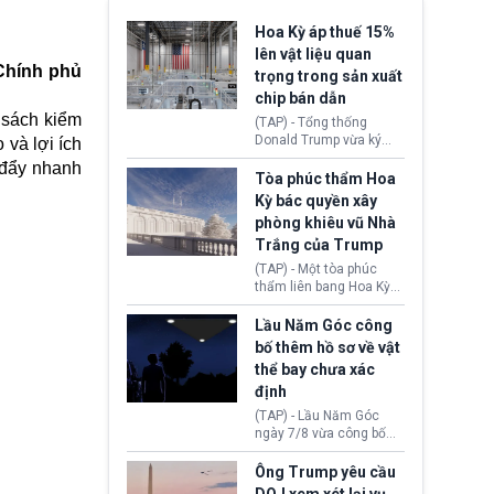
Hoa Kỳ áp thuế 15%
lên vật liệu quan
Chính phủ
trọng trong sản xuất
chip bán dẫn
 sách kiểm
(TAP) - Tổng thống
Donald Trump vừa ký
 và lợi ích
sắc lệnh áp thuế bổ
 đẩy nhanh
sung 15% cùng cơ chế
Tòa phúc thẩm Hoa
giá sàn nhập khẩu
Kỳ bác quyền xây
nghiêm ngặt đối với
phòng khiêu vũ Nhà
polysilicon và các sản
Trắng của Trump
phẩm hạ nguồn. Quyết
định này nhằm khôi
(TAP) - Một tòa phúc
phục chuỗi cung ứng
thẩm liên bang Hoa Kỳ
công nghệ, năng lượng
vừa phán quyết, chính
mặt trời nội địa trước sự
quyền Tổng thống
Lầu Năm Góc công
thống trị của Trung
Donald Trump không có
bố thêm hồ sơ về vật
Quốc.
quyền tự ý xây phòng
thể bay chưa xác
khiêu vũ mới rộng
định
khoảng 90.000 feet
vuông tại khu vực Cánh
(TAP) - Lầu Năm Góc
Đông Nhà Trắng.
ngày 7/8 vừa công bố
thêm 41 hồ sơ liên quan
đến UFO hay còn được
Ông Trump yêu cầu
gọi là hiện tượng bất