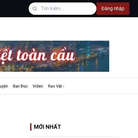
Đăng nhập
uyện
Bạn Đọc
Video
Rao Vặt
MỚI NHẤT