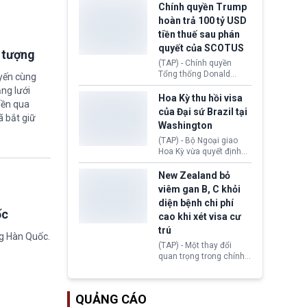
toàn y tế.
tăng lãi suất nếu lạm
Chính quyền Trump
phát ở Hoa Kỳ không tiếp
hoàn trả 100 tỷ USD
tục giảm trong thời gian
tiền thuế sau phán
tới.
quyết của SCOTUS
i tượng
(TAP) - Chính quyền
Tổng thống Donald
uyến cùng
Trump đã hoàn trả
ng lưới
khoảng 100 tỷ USD thuế
Hoa Kỳ thu hồi visa
iền qua
quan từng thu theo Đạo
của Đại sứ Brazil tại
ã bắt giữ
luật Quyền hạn Kinh tế
Washington
Khẩn cấp Quốc tế
(IEEPA). Động thái này
(TAP) - Bộ Ngoại giao
diễn ra sau phán quyết
Hoa Kỳ vừa quyết định
hồi tháng 2 bởi Tòa án
thu hồi thị thực (visa)
Tối cao Hoa Kỳ
của bà Maria Luiza
New Zealand bỏ
(SCOTUS) khi tuyên bố,
Ribeiro Viotti - Đại sứ
viêm gan B, C khỏi
việc áp thuế diện rộng là
Brazil tại Washington.
diện bệnh chi phí
hoàn toàn bất hợp pháp.
Động thái trên diễn ra
ốc
cao khi xét visa cư
trong bối cảnh tranh
chấp ngoại giao giữa
trú
ng Hàn Quốc.
chính quyền Tổng thống
(TAP) - Một thay đổi
Donald Trump và chính
quan trọng trong chính
phủ cánh tả Tổng thống
sách nhập cư của New
Brazil Luiz Inácio Lula
Zealand đang mở ra
da Silva đang leo thang
thêm cơ hội cho nhiều
gay gắt.
QUẢNG CÁO
người muốn định cư. Từ