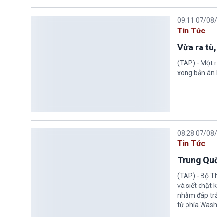
09:11 07/08
Tin Tức
Vừa ra tù,
(TAP) - Một n
xong bản án l
08:28 07/08
Tin Tức
Trung Quố
(TAP) - Bộ T
và siết chặt
nhằm đáp trả
từ phía Wash