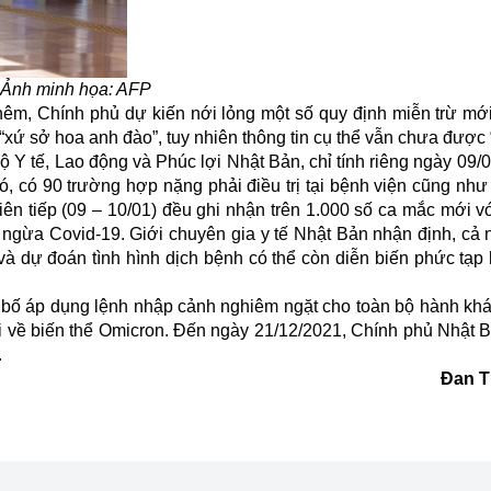
Ảnh minh họa: AFP
thêm, Chính phủ dự kiến nới lỏng một số quy định miễn trừ mớ
 “xứ sở hoa anh đào”, tuy nhiên thông tin cụ thể vẫn chưa được “
ộ Y tế
, Lao động và Phúc lợi Nhật Bản, chỉ tính riêng ngày 09/
, có 90 trường hợp nặng phải điều trị tại bệnh viện cũng như
iên tiếp (09 – 10/01) đều ghi nhận trên 1.000 số ca mắc mới 
e ngừa Covid-19. Giới chuyên gia y tế Nhật Bản nhận định, cả
 và dự đoán tình hình dịch bệnh có thể còn diễn biến phức tạp
bố áp dụng lệnh nhập cảnh nghiêm ngặt cho toàn bộ hành khá
 về biến thể Omicron. Đến ngày 21/12/2021, Chính phủ Nhật Bả
.
Đan T