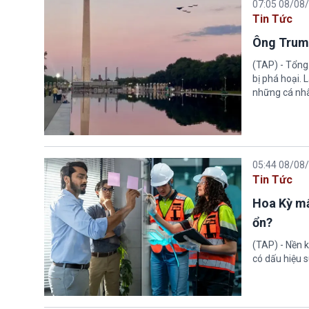
07:05 08/08
Tin Tức
Ông Trump
(TAP) - Tổng
bị phá hoại.
những cá nhâ
05:44 08/08
Tin Tức
Hoa Kỳ mấ
ổn?
(TAP) - Nền k
có dấu hiệu s