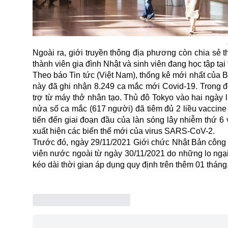
Ngoài ra, giới truyền thông địa phương còn chia sẻ 
thành viên gia đình Nhật và sinh viên đang học tập tại
Theo báo Tin tức (Việt Nam), thống kê mới nhất của
B
này đã ghi nhận 8.249 ca mắc mới Covid-19. Trong đó
trợ từ máy thở nhân tạo. Thủ đô Tokyo vào hai ngày l
nửa số ca mắc (617 người) đã tiêm đủ 2 liều vaccin
tiến đến giai đoạn đầu của làn sóng lây nhiễm thứ 6
xuất hiện các biến thể mới của virus SARS-CoV-2.
Trước đó, ngày 29/11/2021 Giới chức Nhật Bản công 
viên nước ngoài từ ngày 30/11/2021 do những lo ngại
kéo dài thời gian áp dụng quy định trên thêm 01 tháng