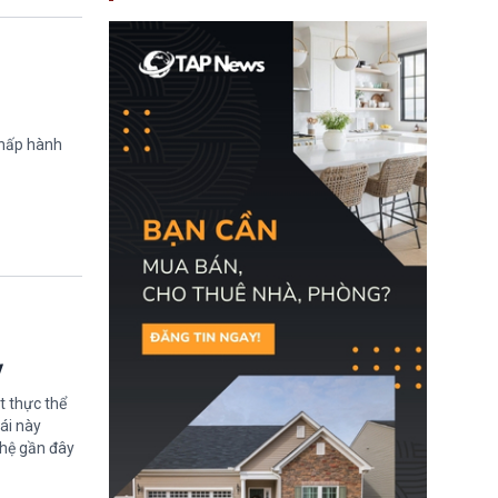
nay, người mắc viêm
gan B hoặc viêm gan C
sẽ không còn bị mặc
định không đáp ứng tiêu
chuẩn sức khỏe chỉ vì
chi phí điều trị khi nộp hồ
sơ xin visa cư trú.
chấp hành
ỳ
t thực thể
ái này
ghệ gần đây