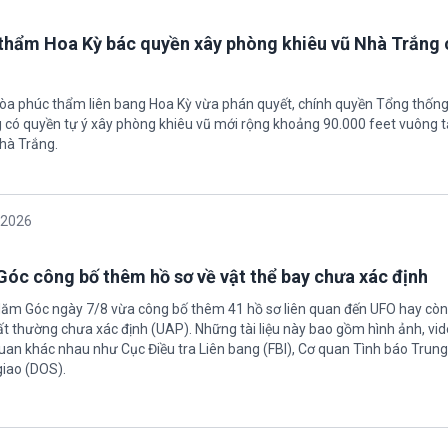
thẩm Hoa Kỳ bác quyền xây phòng khiêu vũ Nhà Trắng 
tòa phúc thẩm liên bang Hoa Kỳ vừa phán quyết, chính quyền Tổng thốn
có quyền tự ý xây phòng khiêu vũ mới rộng khoảng 90.000 feet vuông t
hà Trắng.
/2026
óc công bố thêm hồ sơ về vật thể bay chưa xác định
Năm Góc ngày 7/8 vừa công bố thêm 41 hồ sơ liên quan đến UFO hay còn 
ất thường chưa xác định (UAP). Những tài liệu này bao gồm hình ảnh, vid
quan khác nhau như Cục Điều tra Liên bang (FBI), Cơ quan Tình báo Trun
giao (DOS).