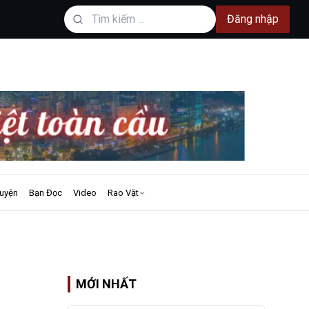
Đăng nhập
uyện
Bạn Đọc
Video
Rao Vặt
MỚI NHẤT