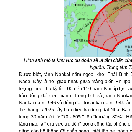
Hình ảnh mô tả khu vực dự đoán sẽ là tâm chấn của 
Nguồn: Trung tâm T
Được biết, rãnh Nankai nằm ngoài khơi Thái Bình
Nada. Đây là nơi giao nhau giữa mảng biển Philippi
lượng theo chu kỳ từ 100 đến 150 năm. Khi áp lực vư
trận động đất cực mạnh. Trong lịch sử, rãnh Nankai
Nankai năm 1946 và động đất Tonankai năm 1944 làm
Từ tháng 1/2025, Ủy ban điều tra động đất Nhật Bản
trong 30 năm tới từ "70 - 80%" lên "khoảng 80%". Hiệ
làng mạc là "khu vực ưu tiên" trong công tác phòng c
nâng cấp hệ thống đê chắn sóng, thiết lập hệ thống