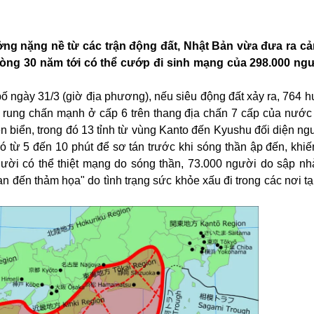
ng nặng nề từ các trận động đất, Nhật Bản vừa đưa ra c
vòng 30 năm tới có thể cướp đi sinh mạng của 298.000 ng
 ngày 31/3 (giờ địa phương), nếu siêu động đất xảy ra, 764 h
u rung chấn mạnh ở cấp 6 trên thang địa chấn 7 cấp của nước
en biển, trong đó 13 tỉnh từ vùng Kanto đến Kyushu đối diện n
ó từ 5 đến 10 phút để sơ tán trước khi sóng thần ập đến, khi
ười có thể thiệt mạng do sóng thần, 73.000 người do sập nh
an đến thảm họa" do tình trạng sức khỏe xấu đi trong các nơi t