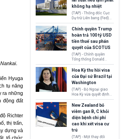
lãi suất nếu lạm phát
Hope (bang Kentucky).
không hạ nhiệt
Nguyên nhân vì đơn vị
này bị cáo buộc có nhiều
(TAP) - Thống đốc Cục
sai sót nghiêm trọng, vi
Dự trữ Liên bang (Fed)
phạm quy định về an
Lisa Cook nói sẽ ủng hộ
toàn y tế.
tăng lãi suất nếu lạm
Chính quyền Trump
phát ở Hoa Kỳ không tiếp
hoàn trả 100 tỷ USD
tục giảm trong thời gian
tiền thuế sau phán
tới.
quyết của SCOTUS
(TAP) - Chính quyền
Tổng thống Donald
 Nankai.
Trump đã hoàn trả
khoảng 100 tỷ USD thuế
Hoa Kỳ thu hồi visa
quan từng thu theo Đạo
của Đại sứ Brazil tại
biển Hyuga
luật Quyền hạn Kinh tế
Washington
Khẩn cấp Quốc tế
ch tụ năng
(IEEPA). Động thái này
(TAP) - Bộ Ngoại giao
y ra những
diễn ra sau phán quyết
Hoa Kỳ vừa quyết định
hồi tháng 2 bởi Tòa án
thu hồi thị thực (visa)
n động đất
Tối cao Hoa Kỳ
của bà Maria Luiza
New Zealand bỏ
(SCOTUS) khi tuyên bố,
Ribeiro Viotti - Đại sứ
viêm gan B, C khỏi
việc áp thuế diện rộng là
Brazil tại Washington.
độ Richter
diện bệnh chi phí
hoàn toàn bất hợp pháp.
Động thái trên diễn ra
, thị trấn,
cao khi xét visa cư
trong bối cảnh tranh
chấp ngoại giao giữa
trú
xây dựng và
chính quyền Tổng thống
(TAP) - Một thay đổi
t, tổ chức