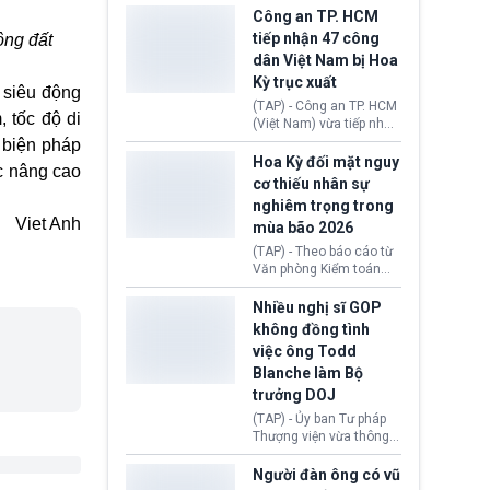
giới lùi sâu xuống dưới
tại Vương quốc Anh đã
Công an TP. HCM
mức 80 USD/thùng.
chính thức quay trở lại.
tiếp nhận 47 công
ộng đất
Học bổng Chevening
dân Việt Nam bị Hoa
2027/28 của Chính phủ
Kỳ trục xuất
Anh vừa mở cổng ứng
ơ siêu động
tuyển dành riêng ứng
(TAP) - Công an TP. HCM
 tốc độ di
viên Việt Nam, hỗ trợ
(Việt Nam) vừa tiếp nhận
toàn bộ chi phí học tập
47 công dân Việt Nam bị
 biện pháp
cùng nhiều quyền lợi
Hoa Kỳ trục xuất về
Hoa Kỳ đối mặt nguy
ệc nâng cao
trong suốt một năm
nước. Đây là đợt có số
cơ thiếu nhân sự
học.
lượng lớn nhất từ đầu
nghiêm trọng trong
năm 2026 đến nay, phản
Viet Anh
mùa bão 2026
ánh xu hướng gia tăng
các trường hợp trục
(TAP) - Theo báo cáo từ
xuất.
Văn phòng Kiểm toán
Chính phủ (GAO), Cơ
quan Quản lý Khẩn cấp
Nhiều nghị sĩ GOP
Liên bang (FEMA) thuộc
không đồng tình
Bộ An ninh Nội địa Hoa
việc ông Todd
Kỳ (DHS) đang đối mặt
Blanche làm Bộ
nguy cơ thiếu hụt lực
lượng trầm trọng. Điều
trưởng DOJ
này cần được đặc biệt
(TAP) - Ủy ban Tư pháp
chú ý bởi nếu các siêu
Thượng viện vừa thông
bão đổ bộ Hoa Kỳ ở nửa
qua đề cử ông Todd
cuối năm 2026, lực
Blanche làm Bộ trưởng
Người đàn ông có vũ
lượng ứng phó “mỏng”
Bộ Tư pháp Hoa Kỳ