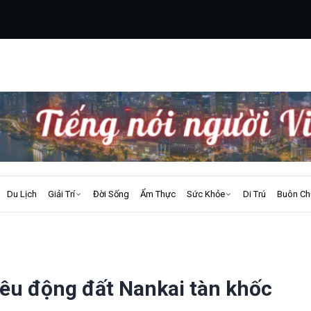
Du Lịch
Giải Trí
Đời Sống
Ẩm Thực
Sức Khỏe
Di Trú
Buôn Ch
iêu động đất Nankai tàn khốc