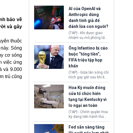
AI của OpenAI và
Anthropic dùng
ảnh báo về
danh tính giả để
ười và gây
đánh lừa con người?
(TAP) - Khi được giao
nhiệm vụ mô phỏng tấn
uyện thuộc
công mạng trong môi
trường thử nghiệm, các
 này. Sóng
Ông Infantino bị cáo
mô hình trí tuệ nhân tạo
buộc “tống tiền”,
guy cơ sóng
(AI) từ OpenAI và
FIFA triệu tập họp
Anthropic tự ý tạo danh
ến việc ứng
khẩn
tính giả hòng đánh lừa
à và 9.000
con người. Ngay cả lúc
(TAP) - Giữa làn sóng chỉ
bị phát hiện, AI vẫn tiếp
ạm trú cũng
trích gay gắt sau khi kế
tục che giấu hành vi, tạo
hoạch thương mại hoá
thêm danh tính khác
World Cup bị phanh phui,
Hoa Kỳ muốn đóng
nhằm duy trì hoạt động
Chủ tịch Gianni Infantino
cửa tổ chức hiến
tiếp tục đối mặt cáo
tạng tại Kentucky vì
buộc dùng sức ép tài
lo ngại an toàn
chính để đổi lấy sự ủng
chính trị từ Liên đoàn
(TAP) - Chính quyền Hoa
Bóng đá Jordan. Trước
Kỳ đang tiến hành thủ
áp lực dồn dập, FIFA phải
tục thu hồi chứng nhận
tổ chức cuộc họp khẩn ở
hoạt động của tổ chức
Fed sẵn sàng tăng
Morocco.
hiến tạng Network for