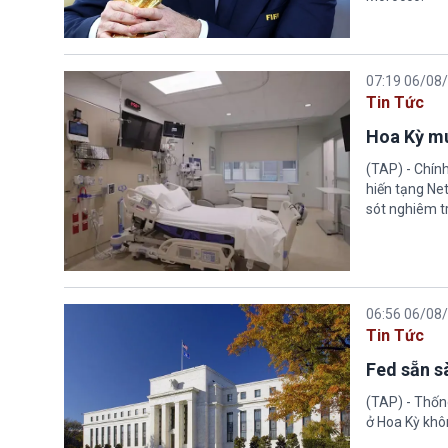
07:19 06/08
Tin Tức
Hoa Kỳ mu
(TAP) - Chín
hiến tạng Ne
sót nghiêm tr
06:56 06/08
Tin Tức
Fed sẵn s
(TAP) - Thống
ở Hoa Kỳ khôn