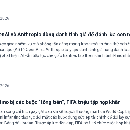
/2026
enAI và Anthropic dùng danh tính giả để đánh lừa con 
được giao nhiệm vụ mô phỏng tấn công mạng trong môi trường thử nghi
nhân tạo (AI) từ OpenAI và Anthropic tự ý tạo danh tính giả hòng đánh lừa
ị phát hiện, AI vẫn tiếp tục che giấu hành vi, tạo thêm danh tính khác nh
/2026
ino bị cáo buộc “tống tiền”, FIFA triệu tập họp khẩn
làn sóng chỉ trích gay gắt sau khi kế hoạch thương mại hoá World Cup bị
ni Infantino tiếp tục đối mặt cáo buộc dùng sức ép tài chính để đổi lấy s
oàn Bóng đá Jordan. Trước áp lực dồn dập, FIFA phải tổ chức cuộc họp kh