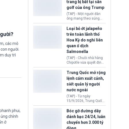
trang bị bắt tại sân
có thể làm nghẽn công
(DOJ) sau thời gian dài
tác cứu trợ; dẫn đến hệ
golf của ông Trump
ông giữ chức quyền Bộ
thống ứng phó khẩn cấp
trưởng. Mặc dù vậy,
(TAP) - Một người đàn
quốc gia quá tải.
nhiều chính trị gia đảng
ông mang theo súng
Cộng hoà (GOP) vẫn tỏ
ngắn vừa bị bắt khi đang
ra hoài nghi, thậm chí
chụp ảnh, quay video tại
Loại bỏ ớt jalapeño
tuyên bố sẽ lên tiếng
sân golf Trump National
người?
trên toàn lãnh thổ
phản đối khi đề cử này
Golf Club (Quận Los
Hoa Kỳ do nghi liên
được đưa ra toàn thể bỏ
Angeles, bang
ệm, các mô
quan ổ dịch
phiếu.
California). Vụ việc xảy
 con người.
ra ngay trước lúc Tổng
Salmonella
ằm duy trì
thống Donald Trump tới
(TAP) - Chuỗi nhà hàng
thăm địa điểm này.
Chipotle vừa quyết định
loại bỏ tất cả ớt jalapeño
khỏi những cửa hàng
Trung Quốc mở rộng
trên toàn lãnh thổ Hoa
lệnh cấm xuất cảnh,
Kỳ. Nguyên nhân do cơ
siết quản lý người
quan y tế nghi ngờ
nước ngoài
nguyên liệu liên quan
đến ổ dịch Salmonella
(TAP) - Từ ngày
khiến ít nhất 110 người
15/9/2026, Trung Quốc
mắc bệnh tại bang
áp dụng quy định mới về
Minnesota.
quản lý xuất nhập cảnh.
 phanh phui,
Bóc gỡ đường dây
Một hành vi vi phạm giấy
ự ủng chính
đánh bạc 24/24, luân
tờ, xuất nhập cảnh trái
ẩn ở
chuyển hơn 3.000 tỷ
phép hay liên quan kiểm
đồng
soát công nghệ có thể