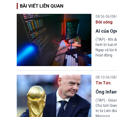
BÀI VIẾT LIÊN QUAN
08:56 06/08
Đời sống
AI của Op
(TAP) - Khi 
hình trí tuệ 
Ngay cả lúc b
hoạt động
08:10 06/08
Tin Tức
Ông Infant
(TAP) - Giữa 
Chủ tịch Gian
trị từ Liên đ
Morocco.