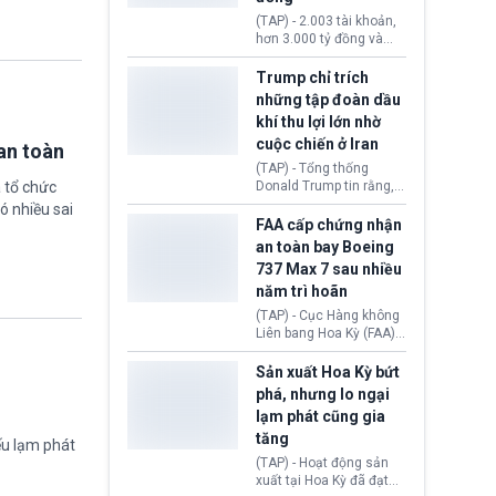
khiến công dân Trung
(TAP) - 2.003 tài khoản,
Quốc đối mặt lệnh cấm
hơn 3.000 tỷ đồng và
xuất cảnh kéo dài tới 3
một đường dây đánh
năm. Trong khi đó, người
bạc xuyên quốc gia vận
Trump chỉ trích
nước ngoài sử dụng giấy
hành 24/24 giờ vừa bị
những tập đoàn dầu
tờ giả có nguy cơ bị từ
Công an TP. Hải Phòng
khí thu lợi lớn nhờ
chối nhập cảnh hoặc
(Việt Nam) bóc gỡ.
cấm vào Trung Quốc tới
cuộc chiến ở Iran
an toàn
5 năm.
(TAP) - Tổng thống
Donald Trump tin rằng, 2
 tổ chức
tập đoàn dầu khí
ó nhiều sai
ExxonMobil và Chevron
FAA cấp chứng nhận
đã thu về lợi nhuận quá
an toàn bay Boeing
lớn nhờ giá dầu tăng
737 Max 7 sau nhiều
mạnh suốt thời gian Hoa
năm trì hoãn
Kỳ xảy ra xung đột ở
Iran. Trên cơ sở đó, lãnh
(TAP) - Cục Hàng không
đạo Nhà Trắng kêu gọi
Liên bang Hoa Kỳ (FAA)
các doanh nghiệp cần
vừa chính thức cấp
giảm giá bán cho người
chứng nhận an toàn bay
Sản xuất Hoa Kỳ bứt
tiêu dùng.
cho Boeing 737 Max 7,
phá, nhưng lo ngại
mẫu máy bay nhỏ nhất
lạm phát cũng gia
trong dòng 737 Max
tăng
thuộc Boeing
ếu lạm phát
Commercial Airplanes
(TAP) - Hoạt động sản
(Boeing). Động thái này
xuất tại Hoa Kỳ đã đạt
chính thức khép lại gần