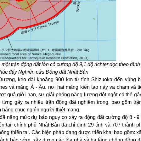
một trận động đất lớn có cường độ 9,1 độ richter dọc theo rãnh
húc đẩy Nghiên cứu Động đất Nhật Bản
 Dương, kéo dài khoảng 900 km từ tỉnh Shizuoka đến vùng 
nes và mảng Á - Âu, nơi hai mảng kiến tạo này va chạm và tí
ợt quá giới hạn, sự giải phóng năng lượng đột ngột có thể gâ
 từng gây ra nhiều trận động đất nghiêm trọng, bao gồm trậ
 hàng chục nghìn người thiệt mạng.
 đã nâng mức dự báo nguy cơ xảy ra động đất cường độ 8 - 9 
n tại, chính phủ Nhật Bản đã chỉ định 29 tỉnh và 707 thành phố
hống thiên tai. Các biện pháp đang được triển khai bao gồm: 
 cảnh báo sớm, xây dựng các tòa nhà và hạ tầng chống động đấ