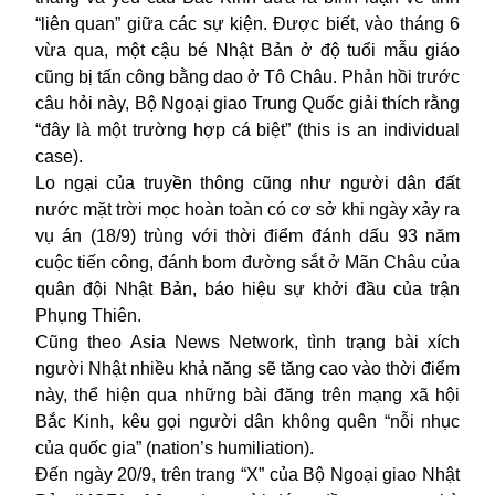
“liên quan” giữa các sự kiện. Được biết, vào tháng 6
vừa qua, một cậu bé Nhật Bản ở độ tuổi mẫu giáo
cũng bị tấn công bằng dao ở Tô Châu. Phản hồi trước
câu hỏi này, Bộ Ngoại giao Trung Quốc giải thích rằng
“đây là một trường hợp cá biệt” (this is an individual
case).
Lo ngại của truyền thông cũng như người dân đất
nước mặt trời mọc hoàn toàn có cơ sở khi ngày xảy ra
vụ án (18/9) trùng với thời điểm đánh dấu 93 năm
cuộc tiến công, đánh bom đường sắt ở Mãn Châu của
quân đội Nhật Bản, báo hiệu sự khởi đầu của trận
Phụng Thiên.
Cũng theo Asia News Network, tình trạng bài xích
người Nhật nhiều khả năng sẽ tăng cao vào thời điểm
này, thể hiện qua những bài đăng trên mạng xã hội
Bắc Kinh
, kêu gọi người dân không quên “nỗi nhục
của quốc gia” (nation’s humiliation).
Đến ngày 20/9, trên trang “X” của Bộ Ngoại giao Nhật