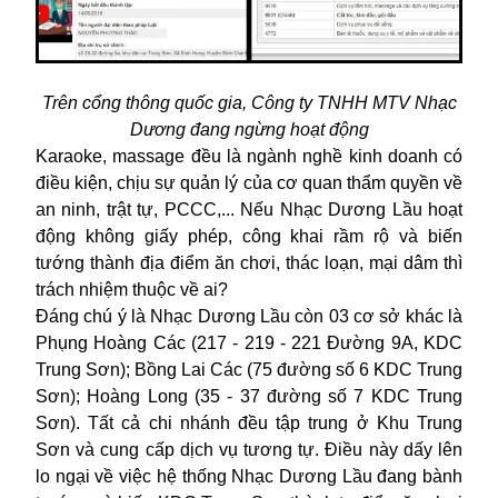
Trên cổng thông quốc gia, Công ty TNHH MTV Nhạc
Dương đang ngừng hoạt động
Karaoke, massage đều là ngành nghề kinh doanh có
điều kiện, chịu sự quản lý của cơ quan thẩm quyền về
an ninh, trật tự, PCCC,... Nếu Nhạc Dương Lầu hoạt
động không giấy phép, công khai rầm rộ và biến
tướng thành địa điểm ăn chơi, thác loạn, mại dâm thì
trách nhiệm thuộc về ai?
Đáng chú ý là
Nhạc Dương Lầu
còn 03 cơ sở khác là
Phụng Hoàng Các (217 - 219 - 221 Đường 9A, KDC
Trung Sơn); Bồng Lai Các (75 đường số 6 KDC Trung
Sơn); Hoàng Long (35 - 37 đường số 7 KDC Trung
Sơn). Tất cả chi nhánh đều tập trung ở Khu Trung
Sơn và cung cấp dịch vụ tương tự. Điều này dấy lên
lo ngại về việc hệ thống Nhạc Dương Lầu đang bành