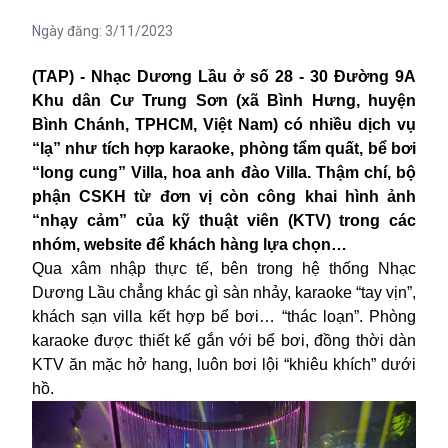
Ngày đăng:
3/11/2023
(TAP) - Nhạc Dương Lầu ở số 28 - 30 Đường 9A
Khu dân Cư Trung Sơn (xã Bình Hưng, huyện
Bình Chánh, TPHCM, Việt Nam) có nhiều dịch vụ
“lạ” như tích hợp karaoke, phòng tẩm quất, bể bơi
“long cung” Villa, hoa anh đào Villa. Thậm chí, bộ
phận CSKH từ đơn vị còn công khai hình ảnh
“nhạy cảm” của kỹ thuật viên (KTV) trong các
nhóm, website để khách hàng lựa chọn…
Qua xâm nhập thực tế, bên trong hệ thống Nhạc
Dương Lầu chẳng khác gì sàn nhảy, karaoke “tay vịn”,
khách sạn villa kết hợp bể bơi… “thác loạn”. Phòng
karaoke được thiết kế gắn với bể bơi, đồng thời dàn
KTV ăn mặc hở hang, luôn bơi lội “khiêu khích” dưới
hồ.