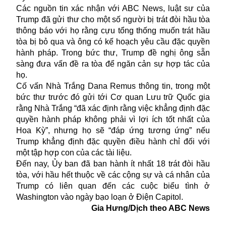
Các nguồn tin xác nhận với ABC News, luật sư của
Trump đã gửi thư cho một số người bị trát đòi hầu tòa
thông báo với họ rằng cựu tổng thống muốn trát hầu
tòa bị bỏ qua và ông có kế hoạch yêu cầu đặc quyền
hành pháp. Trong bức thư, Trump đề nghị ông sẵn
sàng đưa vấn đề ra tòa để ngăn cản sự hợp tác của
họ.
Cố vấn Nhà Trắng Dana Remus thông tin, trong một
bức thư trước đó gửi tới Cơ quan Lưu trữ Quốc gia
rằng Nhà Trắng “đã xác định rằng việc khẳng định đặc
quyền hành pháp không phải vì lợi ích tốt nhất của
Hoa Kỳ”, nhưng họ sẽ “đáp ứng tương ứng” nếu
Trump khẳng định đặc quyền điều hành chỉ đối với
một tập hợp con của các tài liệu.
Đến nay, Ủy ban đã ban hành ít nhất 18 trát đòi hầu
tòa, với hầu hết thuộc về các cộng sự và cá nhân của
Trump có liên quan đến các cuộc biểu tình ở
Washington vào ngày bạo loạn ở Điện Capitol.
Gia Hưng/Dịch theo ABC News