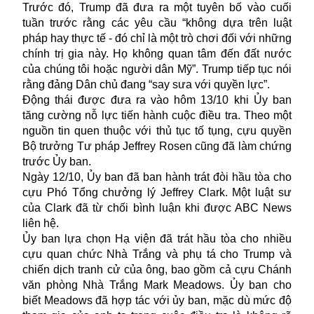
Trước đó, Trump đã đưa ra một tuyên bố vào cuối
tuần trước rằng các yêu cầu “không dựa trên luật
pháp hay thực tế - đó chỉ là một trò chơi đối với những
chính trị gia này. Họ không quan tâm đến đất nước
của chúng tôi hoặc người dân Mỹ”. Trump tiếp tục nói
rằng đảng Dân chủ đang “say sưa với quyền lực”.
Động thái được đưa ra vào hôm 13/10 khi Ủy ban
tăng cường nỗ lực tiến hành cuộc điều tra. Theo một
nguồn tin quen thuộc với thủ tục tố tụng, cựu quyền
Bộ trưởng Tư pháp Jeffrey Rosen cũng đã làm chứng
trước Ủy ban.
Ngày 12/10, Ủy ban đã ban hành trát đòi hầu tòa cho
cựu Phó Tổng chưởng lý Jeffrey Clark. Một luật sư
của Clark đã từ chối bình luận khi được ABC News
liên hệ.
Ủy ban lựa chọn Hạ viện đã trát hầu tòa cho nhiều
cựu quan chức Nhà Trắng và phụ tá cho Trump và
chiến dịch tranh cử của ông, bao gồm cả cựu Chánh
văn phòng Nhà Trắng Mark Meadows. Ủy ban cho
biết Meadows đã hợp tác với ủy ban, mặc dù mức độ