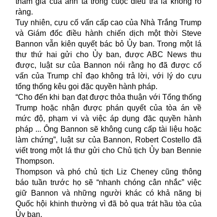
tham gia của anh ta trong cuộc điều tra là không rõ
ràng.
Tuy nhiên, cựu cố vấn cấp cao của Nhà Trắng Trump
và Giám đốc điều hành chiến dịch một thời Steve
Bannon vẫn kiên quyết bác bỏ Ủy ban. Trong một lá
thư thứ hai gửi cho Ủy ban, được ABC News thu
được, luật sư của Bannon nói rằng họ đã được cố
vấn của Trump chỉ đạo không trả lời, với lý do cựu
tổng thống kêu gọi đặc quyền hành pháp.
“Cho đến khi bạn đạt được thỏa thuận với Tổng thống
Trump hoặc nhận được phán quyết của tòa án về
mức độ, phạm vi và việc áp dụng đặc quyền hành
pháp ... Ông Bannon sẽ không cung cấp tài liệu hoặc
làm chứng”, luật sư của Bannon, Robert Costello đã
viết trong một lá thư gửi cho Chủ tịch Ủy ban Bennie
Thompson.
Thompson và phó chủ tịch Liz Cheney cũng thông
báo tuần trước họ sẽ “nhanh chóng cân nhắc” việc
giữ Bannon và những người khác có khả năng bị
Quốc hội khinh thường vì đã bỏ qua trát hầu tòa của
Ủy ban.