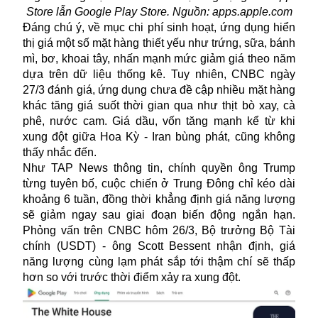
Store lẫn Google Play Store. Nguồn: apps.apple.com
Đáng chú ý, về mục chi phí sinh hoạt, ứng dụng hiển
thị giá một số mặt hàng thiết yếu như trứng, sữa, bánh
mì, bơ, khoai tây, nhấn mạnh mức giảm giá theo năm
dựa trên dữ liệu thống kê. Tuy nhiên, CNBC ngày
27/3 đánh giá, ứng dụng chưa đề cập nhiều mặt hàng
khác tăng giá suốt thời gian qua như thịt bò xay, cà
phê, nước cam. Giá dầu, vốn tăng mạnh kể từ khi
xung đột giữa Hoa Kỳ - Iran bùng phát, cũng không
thấy nhắc đến.
Như TAP News thông tin, chính quyền ông Trump
từng tuyên bố, cuộc chiến ở Trung Đông chỉ kéo dài
khoảng 6 tuần, đồng thời khẳng định giá
năng lượng
sẽ giảm ngay sau giai đoạn biến động ngắn hạn.
Phỏng vấn trên CNBC hôm 26/3, Bộ trưởng Bộ Tài
chính (USDT) - ông Scott Bessent nhận định, giá
năng lượng cùng lạm phát sắp tới thậm chí sẽ thấp
hơn so với trước thời điểm xảy ra xung đột.