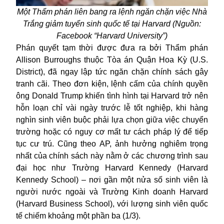
Một Thẩm phán liên bang ra lệnh ngăn chặn việc Nhà
Trắng giảm tuyển sinh quốc tế tại Harvard (Nguồn:
Facebook “Harvard University”)
Phán quyết tạm thời được đưa ra bởi Thẩm phán
Allison Burroughs thuộc Tòa án Quận Hoa Kỳ (U.S.
District), đã ngay lập tức ngăn chặn chính sách gây
tranh cãi. Theo đơn kiện, lệnh cấm của chính quyền
ông Donald Trump khiến tình hình tại Harvard trở nên
hỗn loạn chỉ vài ngày trước lễ tốt nghiệp, khi hàng
nghìn sinh viên buộc phải lựa chọn giữa việc chuyển
trường hoặc có nguy cơ mất tư cách pháp lý để tiếp
tục cư trú. Cũng theo AP, ảnh hưởng nghiêm trọng
nhất của chính sách này nằm ở các chương trình sau
đại học như Trường Harvard Kennedy (Harvard
Kennedy School) – nơi gần một nửa số sinh viên là
người nước ngoài và Trường Kinh doanh Harvard
(Harvard Business School), với lượng sinh viên quốc
tế chiếm khoảng một phần ba (1/3).