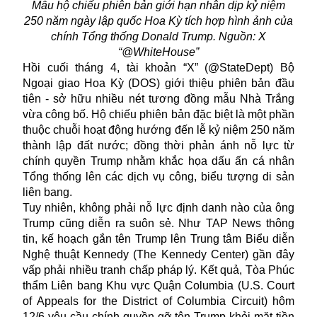
Mẫu hộ chiếu phiên bản giới hạn nhân dịp kỷ niệm
250 năm ngày lập quốc Hoa Kỳ tích hợp hình ảnh của
chính Tổng thống Donald Trump. Nguồn: X
“@WhiteHouse”
Hồi cuối tháng 4, tài khoản “X” (@StateDept) Bộ
Ngoại giao Hoa Kỳ (DOS) giới thiệu phiên bản đầu
tiên - sở hữu nhiều nét tương đồng mẫu Nhà Trắng
vừa công bố. Hộ chiếu phiên bản đặc biệt là một phần
thuộc chuỗi hoạt động hướng đến lễ kỷ niệm 250 năm
thành lập đất nước; đồng thời phản ánh nỗ lực từ
chính quyền Trump nhằm khắc họa dấu ấn cá nhân
Tổng thống lên các dịch vụ công, biểu tượng di sản
liên bang.
Tuy nhiên, không phải nỗ lực định danh nào của ông
Trump cũng diễn ra suôn sẻ. Như TAP News thông
tin, kế hoạch gắn tên Trump lên Trung tâm Biểu diễn
Nghệ thuật Kennedy (The Kennedy Center) gần đây
vấp phải nhiều tranh chấp pháp lý. Kết quả, Tòa Phúc
thẩm Liên bang Khu vực Quận Columbia (U.S. Court
of Appeals for the District of Columbia Circuit) hôm
12/6 yêu cầu chính quyền gỡ tên Trump khỏi mặt tiền