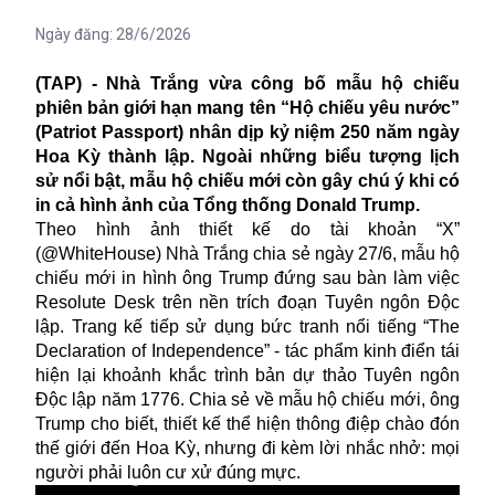
Ngày đăng:
28/6/2026
(TAP) - Nhà Trắng vừa công bố mẫu hộ chiếu
phiên bản giới hạn mang tên “Hộ chiếu yêu nước”
(Patriot Passport) nhân dịp kỷ niệm 250 năm ngày
Hoa Kỳ thành lập. Ngoài những biểu tượng lịch
sử nổi bật, mẫu hộ chiếu mới còn gây chú ý khi có
in cả hình ảnh của Tổng thống Donald Trump.
Theo hình ảnh thiết kế do tài khoản “X”
(@WhiteHouse) Nhà Trắng chia sẻ ngày 27/6, mẫu hộ
chiếu mới
in hình ông Trump
đứng sau bàn làm việc
Resolute Desk trên nền trích đoạn Tuyên ngôn Độc
lập. Trang kế tiếp sử dụng bức tranh nổi tiếng “The
Declaration of Independence” - tác phẩm kinh điển tái
hiện lại khoảnh khắc trình bản dự thảo Tuyên ngôn
Độc lập năm 1776. Chia sẻ về mẫu hộ chiếu mới, ông
Trump cho biết, thiết kế thể hiện thông điệp chào đón
thế giới đến Hoa Kỳ, nhưng đi kèm lời nhắc nhở: mọi
người phải luôn cư xử đúng mực.