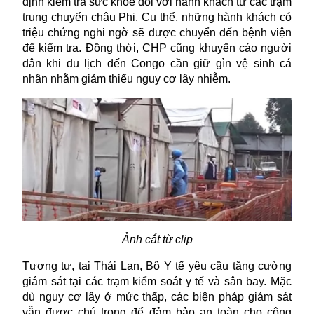
định kiểm tra sức khỏe đối với hành khách từ các trạm
trung chuyển châu Phi. Cụ thể, những hành khách có
triệu chứng nghi ngờ sẽ được chuyển đến bệnh viện
để kiểm tra. Đồng thời, CHP cũng khuyến cáo người
dân khi du lịch đến Congo cần giữ gìn vệ sinh cá
nhân nhằm giảm thiểu nguy cơ lây nhiễm.
Ảnh cắt từ clip
Tương tự, tại Thái Lan, Bộ Y tế yêu cầu tăng cường
giám sát tại các trạm kiểm soát y tế và sân bay. Mặc
dù nguy cơ lây ở mức thấp, các biện pháp giám sát
vẫn được chú trọng để đảm bảo an toàn cho cộng