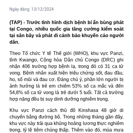
Ngày đăng:
13/12/2024
(TAP) - Trước tình hình dịch bệnh bí ẩn bùng phát
tại Congo, nhiều quốc gia tăng cường kiểm soát
tại sân bây và phát đi cảnh báo khuyến cáo người
dân.
Theo Tổ chức Y tế Thế giới (WHO), khu vực Panzi,
tỉnh Kwango, Cộng hòa Dân chủ Congo (DRC) ghi
nhận 406 trường hợp bệnh lạ, trong đó có 31 ca tử
vong. Bệnh nhân xuất hiện triệu chứng sốt, đau đầu,
ho, sổ mũi và đau cơ. Đáng chú ý, phần lớn người bị
ảnh hưởng là trẻ em chiếm 53% số ca mắc và đến
54,8% số ca tử vong là trẻ dưới 5 tuổi. Tất cả trường
hợp nặng đều bị suy dinh dưỡng nghiêm trọng.
Khu vực Panzi cách thủ đô Kinshasa 48 giờ di
chuyển bằng đường bộ. Trong những tháng gần đây,
khu vực này trải qua khủng hoảng lương thực nghiêm
trọng, tỷ lệ tiêm chủng thấp. Thêm vào đó, mùa mưa