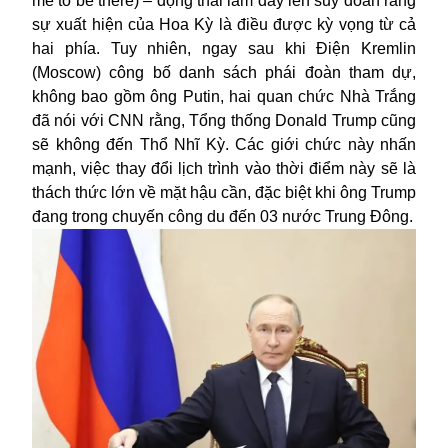
me to be there) – động thái làm dấy lên suy đoán rằng
sự xuất hiện của Hoa Kỳ là điều được kỳ vọng từ cả
hai phía. Tuy nhiên, ngay sau khi Điện Kremlin
(Moscow) công bố danh sách phái đoàn tham dự,
không bao gồm ông Putin, hai quan chức Nhà Trắng
đã nói với CNN rằng, Tổng thống Donald Trump cũng
sẽ không đến Thổ Nhĩ Kỳ. Các giới chức này nhấn
mạnh, việc thay đổi lịch trình vào thời điểm này sẽ là
thách thức lớn về mặt hậu cần, đặc biệt khi ông Trump
đang trong chuyến công du đến 03 nước Trung Đông.