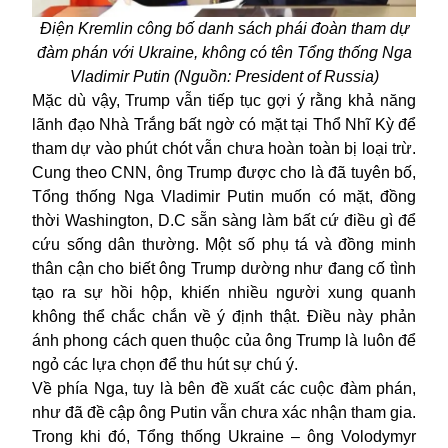
Điện Kremlin công bố danh sách phái đoàn tham dự
đàm phán với Ukraine, không có tên Tổng thống Nga
Vladimir Putin (Nguồn: President of Russia)
Mặc dù vậy, Trump vẫn tiếp tục gợi ý rằng khả năng
lãnh đạo Nhà Trắng bất ngờ có mặt tại Thổ Nhĩ Kỳ để
tham dự vào phút chót vẫn chưa hoàn toàn bị loại trừ.
Cung theo CNN, ông Trump được cho là đã tuyên bố,
Tổng thống Nga Vladimir Putin muốn có mặt, đồng
thời Washington, D.C sẵn sàng làm bất cứ điều gì để
cứu sống dân thường. Một số phụ tá và đồng minh
thân cận cho biết ông Trump dường như đang cố tình
tạo ra sự hồi hộp, khiến nhiều người xung quanh
không thể chắc chắn về ý định thật. Điều này phản
ánh phong cách quen thuộc của ông Trump là luôn để
ngỏ các lựa chọn để thu hút sự chú ý.
Về phía Nga, tuy là bên đề xuất các cuộc đàm phán,
như đã đề cập ông Putin vẫn chưa xác nhận tham gia.
Trong khi đó, Tổng thống Ukraine – ông Volodymyr