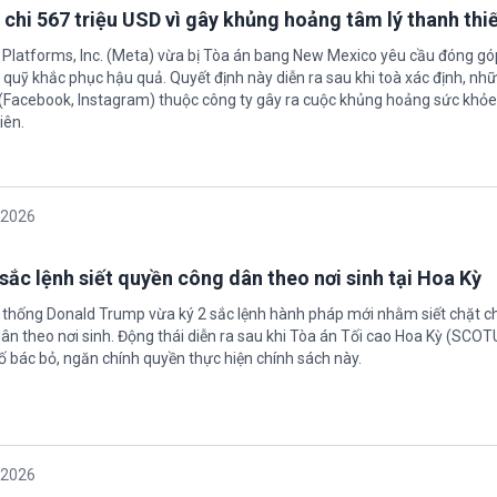
 chi 567 triệu USD vì gây khủng hoảng tâm lý thanh thi
 Platforms, Inc. (Meta) vừa bị Tòa án bang New Mexico yêu cầu đóng góp
quỹ khắc phục hậu quả. Quyết định này diễn ra sau khi toà xác định, nh
(Facebook, Instagram) thuộc công ty gây ra cuộc khủng hoảng sức khỏe
iên.
/2026
sắc lệnh siết quyền công dân theo nơi sinh tại Hoa Kỳ
 thống Donald Trump vừa ký 2 sắc lệnh hành pháp mới nhằm siết chặt c
ân theo nơi sinh. Động thái diễn ra sau khi Tòa án Tối cao Hoa Kỳ (SCO
ố bác bỏ, ngăn chính quyền thực hiện chính sách này.
/2026