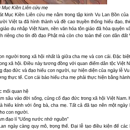
 Mục Kiền Liên cứu mẹ
tát Mục Kiền Liên cứu mẹ nằm trong tập kinh Vu Lan Bồn của 
i Việt ta đã hình thành và đề cao truyền thống hiếu đạo, thể
giáo du nhập Việt Nam, nền văn hóa tôn giáo đã hòa quyện v
nh riêng cho tín đồ đạo Phật mà còn cho toàn thể con dân đất 
con người trong xã hội nhất là giữa cha mẹ và con cái. Đặc biệ
ong xã hội. Điều này tương đồng với quan điểm dân tộc Việt 
ởng đạo đức và đạo hiếu con người, sự hiện diện của ngày lễ V
ng thực tế. Con cái báo hiếu cha mẹ phải thực hiện bằng hành
ác mối quan hệ
ấm sâu vào đời sống, củng cố đạo đức trong xã hội Việt Nam. 
à hiếu kính với ông bà, cha mẹ. Tất cả đã tạo nên một ngày l
cho con người.
am đạo lí “Uống nước nhớ nguồn”
n ngày càng quy mô, trọng thể. Đại lễ tạo điều kiện để các 