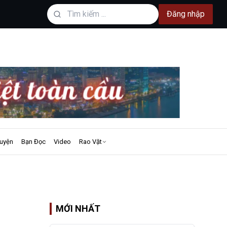
Đăng nhập
uyện
Bạn Đọc
Video
Rao Vặt
MỚI NHẤT