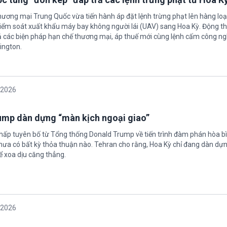
hương mại Trung Quốc vừa tiến hành áp đặt lệnh trừng phạt lên hàng loạ
 kiểm soát xuất khẩu máy bay không người lái (UAV) sang Hoa Kỳ. Động th
 các biện pháp hạn chế thương mại, áp thuế mới cùng lệnh cấm công n
ington.
/2026
rump dàn dựng “màn kịch ngoại giao”
chấp tuyên bố từ Tổng thống Donald Trump về tiến trình đàm phán hòa bì
hưa có bất kỳ thỏa thuận nào. Tehran cho rằng, Hoa Kỳ chỉ đang dàn dự
ể xoa dịu căng thẳng.
/2026