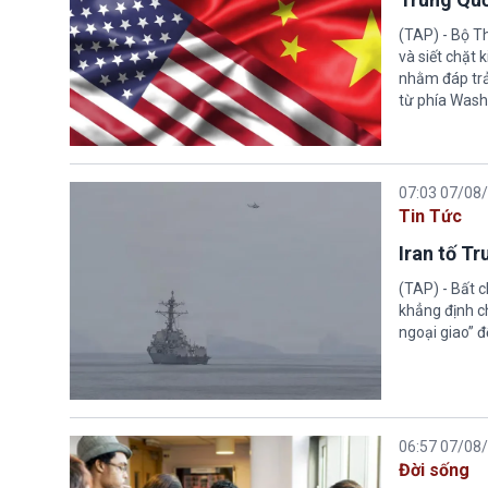
(TAP) - Bộ T
và siết chặt
nhằm đáp trả
từ phía Wash
07:03 07/08
Tin Tức
Iran tố T
(TAP) - Bất 
khẳng định c
ngoại giao” đ
06:57 07/08
Đời sống