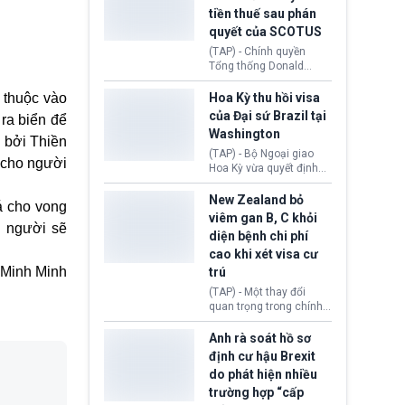
tục giảm trong thời gian
tiền thuế sau phán
tới.
quyết của SCOTUS
(TAP) - Chính quyền
Tổng thống Donald
Trump đã hoàn trả
khoảng 100 tỷ USD thuế
y thuộc vào
Hoa Kỳ thu hồi visa
quan từng thu theo Đạo
của Đại sứ Brazil tại
ra biển để
luật Quyền hạn Kinh tế
Washington
Khẩn cấp Quốc tế
 bởi Thiền
(IEEPA). Động thái này
(TAP) - Bộ Ngoại giao
 cho người
diễn ra sau phán quyết
Hoa Kỳ vừa quyết định
hồi tháng 2 bởi Tòa án
thu hồi thị thực (visa)
Tối cao Hoa Kỳ
của bà Maria Luiza
New Zealand bỏ
á cho vong
(SCOTUS) khi tuyên bố,
Ribeiro Viotti - Đại sứ
viêm gan B, C khỏi
việc áp thuế diện rộng là
Brazil tại Washington.
i người sẽ
diện bệnh chi phí
hoàn toàn bất hợp pháp.
Động thái trên diễn ra
cao khi xét visa cư
trong bối cảnh tranh
chấp ngoại giao giữa
Minh Minh
trú
chính quyền Tổng thống
(TAP) - Một thay đổi
Donald Trump và chính
quan trọng trong chính
phủ cánh tả Tổng thống
sách nhập cư của New
Brazil Luiz Inácio Lula
Zealand đang mở ra
Anh rà soát hồ sơ
da Silva đang leo thang
thêm cơ hội cho nhiều
định cư hậu Brexit
gay gắt.
người muốn định cư. Từ
do phát hiện nhiều
nay, người mắc viêm
trường hợp “cấp
gan B hoặc viêm gan C