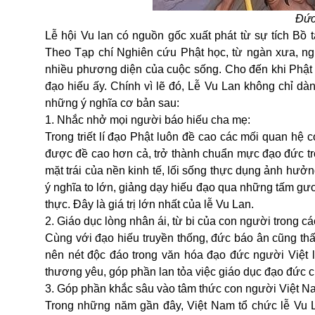
Đức
Lễ hội
Vu lan
có nguồn gốc xuất phát từ sự tích Bồ 
Theo Tạp chí Nghiên cứu Phật học, từ ngàn xưa, ngườ
nhiều phương diện của cuộc sống. Cho đến khi Phật 
đạo hiếu ấy. Chính vì lẽ đó, Lễ Vu Lan không chỉ dà
những ý nghĩa cơ bản sau:
1. Nhắc nhở mọi người báo hiếu cha mẹ:
Trong triết lí đạo Phật luôn đề cao các mối quan hệ 
được đề cao hơn cả, trở thành chuẩn mực đạo đức tr
mặt trái của nền kinh tế, lối sống thực dụng ảnh hư
ý nghĩa to lớn, giảng dạy hiếu đạo qua những tấm gươ
thực. Đây là giá trị lớn nhất của lễ Vu Lan.
2. Giáo dục lòng nhân ái, từ bi của con người trong c
Cùng với đạo hiếu truyền thống, đức báo ân cũng th
nên nét độc đáo trong văn hóa đạo đức người Việt l
thương yêu, góp phần lan tỏa việc giáo dục đạo đức 
3. Góp phần khắc sâu vào tâm thức con người Việt N
Trong những năm gần đây, Việt Nam tổ chức lễ Vu La