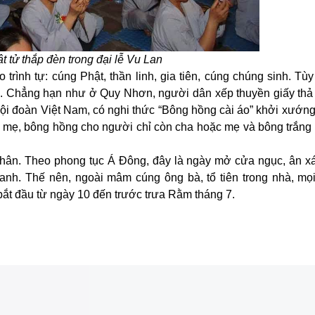
t tử thắp đèn trong đại lễ Vu Lan
 trình tự: cúng Phật, thần linh, gia tiên, cúng chúng sinh. Tù
g. Chẳng hạn như ở Quy Nhơn, người dân xếp thuyền giấy thả 
ội đoàn Việt Nam, có nghi thức “Bông hồng cài áo” khởi xướng
 mẹ, bông hồng cho người chỉ còn cha hoặc mẹ và bông trắng
 nhân. Theo phong tục Á Đông, đây là ngày mở cửa ngục, ân x
 sanh. Thế nên, ngoài mâm cúng ông bà, tổ tiên trong nhà, mọ
bắt đầu từ ngày 10 đến trước trưa Rằm tháng 7.