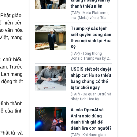
khủng hoảng tâm lý
Washington.
Tehran cho rằng, Hoa Kỳ
thanh thiếu niên
chỉ đang dàn dựng “màn
kịch ngoại giao” để xoa
(TAP) - Meta Platforms,
Phật giáo.
dịu căng thẳng.
Inc. (Meta) vừa bị Tòa án
 hiện trên
bang New Mexico yêu
cầu đóng góp 567 triệu
Trump ký sắc lệnh
ào văn hóa
USD vào một quỹ khắc
siết quyền công dân
Việt, mang
phục hậu quả. Quyết
theo nơi sinh tại Hoa
định này diễn ra sau khi
Kỳ
toà xác định, những nền
tảng mạng xã hội
(TAP) - Tổng thống
(Facebook, Instagram)
Donald Trump vừa ký 2
t, chữ hiếu
thuộc công ty gây ra
sắc lệnh hành pháp mới
Nam. Trước
cuộc khủng hoảng sức
nhằm siết chặt chính
USCIS siết xét duyệt
khỏe tâm thần ở thanh
sách quyền công dân
u Lan mang
nhập cư: Hồ sơ thiếu
thiếu niên.
theo nơi sinh. Động thái
 động thiết
bằng chứng có thể
diễn ra sau khi Tòa án
bị từ chối ngay
Tối cao Hoa Kỳ
(SCOTUS) hôm 30/7
(TAP) - Cơ quan Di trú và
tuyên bố bác bỏ, ngăn
Nhập tịch Hoa Kỳ
chính quyền thực hiện
Hình thành
(USCIS) vừa thay đổi quy
chính sách này.
trình xét duyệt hồ sơ
AI của OpenAI và
ễ của tình
nhập cư, trao quyền cho
Anthropic dùng
viên chức từ chối ngay
danh tính giả để
những đơn không chứng
đánh lừa con người?
minh đủ điều kiện hoặc
Phật tử và
thiếu bằng chứng bắt
(TAP) - Khi được giao