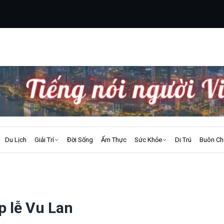
Du Lịch
Giải Trí
Đời Sống
Ẩm Thực
Sức Khỏe
Di Trú
Buôn Ch
p lễ Vu Lan