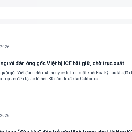
/2026
 người đàn ông gốc Việt bị ICE bắt giữ, chờ trục xuất
gười gốc Việt đang đối mặt nguy cơ bị trục xuất khỏi Hoa Kỳ sau khi đã 
iên quan đến tội ác từ hơn 30 năm trước tại California.
/2026
c tung “đòn kép” đáp trả các lệnh trừng phạt từ Hoa K