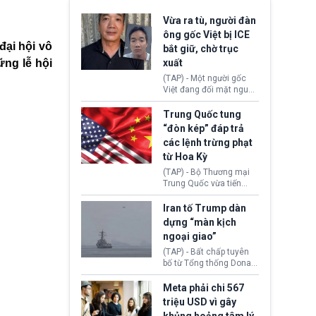
Vừa ra tù, người đàn
ông gốc Việt bị ICE
đại hội vô
bắt giữ, chờ trục
ững lễ hội
xuất
(TAP) - Một người gốc
Việt đang đối mặt nguy
cơ bị trục xuất khỏi Hoa
Kỳ sau khi đã chấp hành
Trung Quốc tung
xong bản án liên quan
“đòn kép” đáp trả
đến tội ác từ hơn 30
các lệnh trừng phạt
năm trước tại California.
từ Hoa Kỳ
(TAP) - Bộ Thương mại
Trung Quốc vừa tiến
hành áp đặt lệnh trừng
phạt lên hàng loạt thực
Iran tố Trump dàn
thể và siết chặt kiểm
dựng “màn kịch
soát xuất khẩu máy bay
ngoại giao”
không người lái (UAV)
sang Hoa Kỳ. Động thái
(TAP) - Bất chấp tuyên
này nhằm đáp trả các
bố từ Tổng thống Donald
biện pháp hạn chế
Trump về tiến trình đàm
thương mại, áp thuế mới
phán hòa bình, Iran
Meta phải chi 567
cùng lệnh cấm công
khẳng định chưa có bất
triệu USD vì gây
nghệ gần đây từ phía
kỳ thỏa thuận nào.