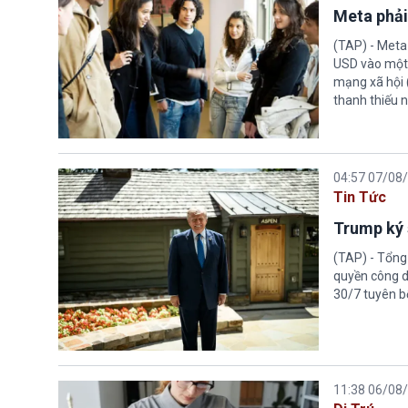
Meta phải
(TAP) - Meta
USD vào một 
mạng xã hội 
thanh thiếu n
04:57 07/08
Tin Tức
Trump ký 
(TAP) - Tổng
quyền công d
30/7 tuyên b
11:38 06/08