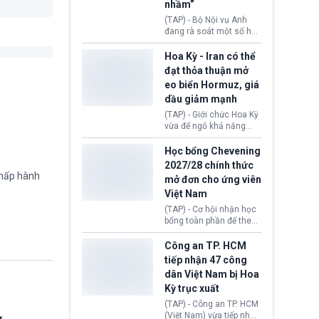
sẽ không còn bị mặc
nhầm”
định không đáp ứng tiêu
(TAP) - Bộ Nội vụ Anh
chuẩn sức khỏe chỉ vì
đang rà soát một số hồ
chi phí điều trị khi nộp hồ
sơ thuộc Chương trình
sơ xin visa cư trú.
Định cư EU (EU
Hoa Kỳ - Iran có thể
Settlement Scheme -
đạt thỏa thuận mở
EUSS) sau khi xác định
eo biển Hormuz, giá
có trường hợp được cấp
dầu giảm mạnh
quy chế cư trú hậu
Brexit “do nhầm lẫn”.
(TAP) - Giới chức Hoa Kỳ
Động thái này làm dấy
vừa để ngỏ khả năng
lên lo ngại về việc thực
sớm đạt thỏa thuận với
thi Thỏa thuận Rút khỏi
Iran nhằm mở lại eo biển
Học bổng Chevening
Liên minh châu Âu
Hormuz, mở đường cho
2027/28 chính thức
(Withdrawal
việc khôi phục hoạt
chấp hành
mở đơn cho ứng viên
Agreement).
động hàng hải. Những
Việt Nam
tín hiệu ngoại giao tích
cực này lập tức tác động
(TAP) - Cơ hội nhận học
đến thị trường năng
bổng toàn phần để theo
lượng, kéo giá dầu thế
học chương trình thạc sĩ
giới lùi sâu xuống dưới
tại Vương quốc Anh đã
Công an TP. HCM
mức 80 USD/thùng.
chính thức quay trở lại.
tiếp nhận 47 công
Học bổng Chevening
dân Việt Nam bị Hoa
2027/28 của Chính phủ
Kỳ trục xuất
Anh vừa mở cổng ứng
tuyển dành riêng ứng
(TAP) - Công an TP. HCM
viên Việt Nam, hỗ trợ
(Việt Nam) vừa tiếp nhận
ỳ