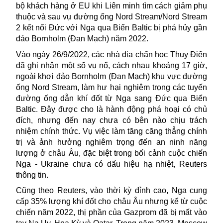
bộ khách hàng ở EU khi Liên minh tìm cách giảm phụ
thuộc và sau vụ đường ống Nord Stream/Nord Stream
2 kết nối Đức với Nga qua Biển Baltic bị phá hủy gần
đảo Bornholm (Đan Mạch) năm 2022.
Vào ngày 26/9/2022, các nhà địa chấn học Thụy Điển
đã ghi nhận một số vụ nổ, cách nhau khoảng 17 giờ,
ngoài khơi đảo Bornholm (Đan Mạch) khu vực đường
ống Nord Stream, làm hư hại nghiêm trọng các tuyến
đường ống dẫn khí đốt từ
Nga
sang Đức qua Biển
Baltic. Đây được cho là hành động phá hoại có chủ
đích, nhưng đến nay chưa có bên nào chịu trách
nhiệm chính thức. Vụ việc làm tăng căng thẳng chính
trị và ảnh hưởng nghiêm trọng đến an ninh năng
lượng ở châu Âu, đặc biệt trong bối cảnh cuộc chiến
Nga - Ukraine chưa có dấu hiệu hạ nhiệt, Reuters
thông tin.
Cũng theo Reuters, vào thời kỳ đỉnh cao, Nga cung
cấp 35% lượng khí đốt cho châu Âu nhưng kể từ cuộc
chiến năm 2022, thị phần của Gazprom đã bị mất vào