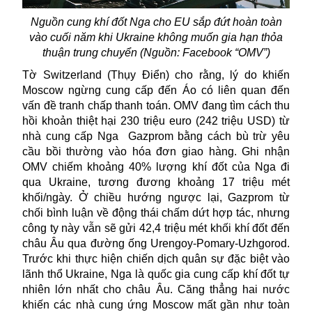
Nguồn cung khí đốt Nga
cho EU sắp đứt hoàn toàn
vào cuối năm khi Ukraine không muốn gia hạn thỏa
thuận trung chuyển (Nguồn: Facebook “
OMV”)
Tờ Switzerland (Thụy Điển) cho rằng, lý do khiến
Moscow ngừng cung cấp đến Áo có liên quan đến
vấn đề tranh chấp thanh toán. OMV đang tìm cách thu
hồi khoản thiệt hại 230 triệu euro (242 triệu USD) từ
nhà cung cấp Nga
Gazprom bằng cách bù trừ yêu
cầu bồi thường vào hóa đơn giao hàng. Ghi nhận
OMV chiếm khoảng 40% lượng khí đốt của Nga đi
qua Ukraine, tương đương khoảng 17 triệu mét
khối/ngày. Ở chiều hướng ngược lại, Gazprom từ
chối bình luận về động thái chấm dứt hợp tác, nhưng
công ty này vẫn sẽ gửi 42,4 triệu mét khối khí đốt đến
châu Âu qua đường ống Urengoy-Pomary-Uzhgorod.
Trước khi thực hiện chiến dịch quân sự đặc biệt vào
lãnh thổ Ukraine, Nga là quốc gia cung cấp khí đốt tự
nhiên lớn nhất cho châu Âu. Căng thẳng hai nước
khiến các nhà cung ứng Moscow mất gần như toàn