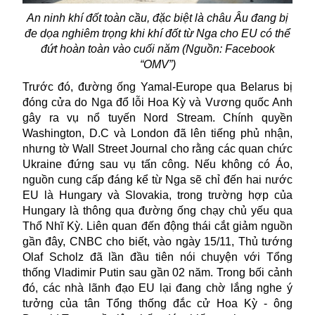
An ninh khí đốt toàn cầu, đặc biệt là châu Âu đang bị
đe dọa nghiêm trọng khi
khí đốt
từ
Nga
cho EU có thể
đứt hoàn toàn vào cuối năm (Nguồn: Facebook
“
OMV”)
Trước đó, đường ống Yamal-Europe qua Belarus bị
đóng cửa do Nga đổ lỗi Hoa Kỳ và Vương quốc Anh
gây ra vụ nổ tuyến Nord Stream. Chính quyền
Washington, D.C và London đã lên tiếng phủ nhận,
nhưng tờ Wall Street Journal cho rằng các quan chức
Ukraine đứng sau vụ tấn công. Nếu không có Áo,
nguồn cung cấp đáng kể từ Nga sẽ chỉ đến hai nước
EU là Hungary và Slovakia, trong trường hợp của
Hungary là thông qua đường ống chạy chủ yếu qua
Thổ Nhĩ Kỳ. Liên quan đến động thái cắt giảm nguồn
gần đây, CNBC cho biết, vào ngày 15/11, Thủ tướng
Olaf Scholz đã lần đầu tiên nói chuyện với Tổng
thống Vladimir Putin sau gần 02 năm. Trong bối cảnh
đó, các nhà lãnh đạo EU lại đang chờ lắng nghe ý
tưởng của tân Tổng thống đắc cử Hoa Kỳ - ông