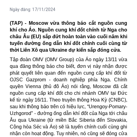
Ngày đăng:
17/11/2024
(TAP) - Moscow vừa thông báo cắt n
guồn cung
khí
cho Áo.
Nguồn cung khí đốt
chính từ Nga cho
châu Âu (EU) sắp đứt hoàn toàn vào cuối năm khi
tuyến đường ống dẫn khí đốt chính cuối cùng từ
thời Liên Xô qua Ukraine dự kiến sắp đóng cửa.
Tập đoàn OMV (OMV Group) của Áo ngày 13/11 vừa
qua đăng thông báo cho biết, đơn vị này nhận được
phát quyết liên quan đến nguồn cung cấp khí đốt từ
OJSC Gazprom - doanh nghiệp phía Nga. Chính
quyền Vienna (thủ đô Áo) nói rằng, Moscow đã cắt
nguồn cung cấp khí đốt cho chi nhánh OMV tại Đức
kể từ ngày 16/11. Theo truyền thông Hoa Kỳ (CNBC),
sau khi thông báo trên có hiệu lực, “Urengoy-Pomary-
Uzhgorod” - đường ống dẫn khí đốt của Nga tới châu
Âu qua Ukraine (từ miền Bắc Siberia đến Slovakia,
Cộng hòa Séc và Áo) sẽ là tuyến chính cuối cùng ghi
nhận còn hoạt động. Tuy nhiên, nó cũng sẽ đóng cửa