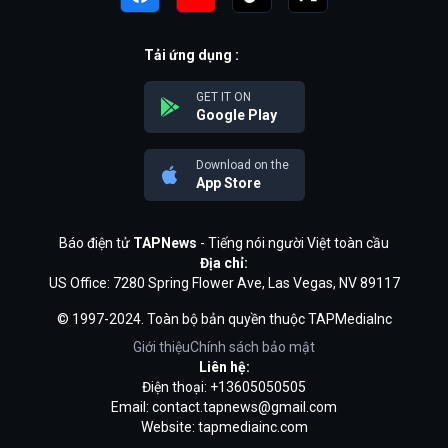
Tải ứng dụng :
GET IT ON
Google Play
Download on the
App Store
Báo điện tử
TAPNews
- Tiếng nói người Việt toàn cầu
Địa chỉ:
US Office: 7280 Spring Flower Ave, Las Vegas, NV 89117
© 1997-2024. Toàn bộ bản quyền thuộc TAPMediaInc
Giới thiệu
Chính sách bảo mật
Liên hệ:
Điện thoại: +13605050505
Email:
contact.tapnews@gmail.com
Website: tapmediainc.com