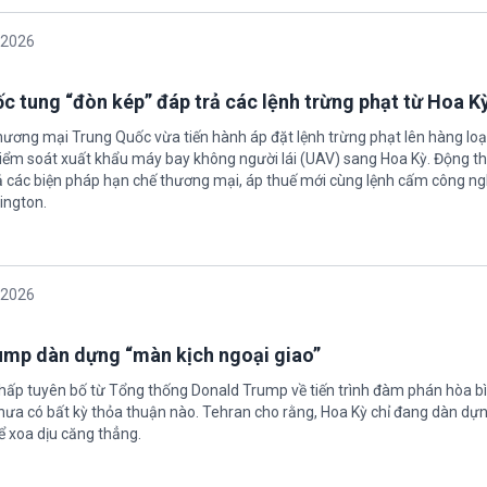
/2026
c tung “đòn kép” đáp trả các lệnh trừng phạt từ Hoa K
hương mại Trung Quốc vừa tiến hành áp đặt lệnh trừng phạt lên hàng loạ
 kiểm soát xuất khẩu máy bay không người lái (UAV) sang Hoa Kỳ. Động th
 các biện pháp hạn chế thương mại, áp thuế mới cùng lệnh cấm công n
ington.
/2026
rump dàn dựng “màn kịch ngoại giao”
chấp tuyên bố từ Tổng thống Donald Trump về tiến trình đàm phán hòa bì
hưa có bất kỳ thỏa thuận nào. Tehran cho rằng, Hoa Kỳ chỉ đang dàn dự
ể xoa dịu căng thẳng.