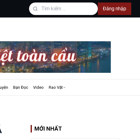
Đăng nhập
uyện
Bạn Đọc
Video
Rao Vặt
Á
MỚI NHẤT