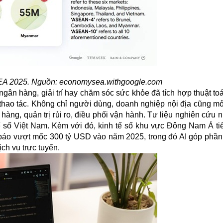
EA 2025. Nguồn:
economysea.withgoogle.com
gân hàng, giải trí hay chăm sóc sức khỏe đã tích hợp thuật t
u thao tác. Không chỉ người dùng, doanh nghiệp nội địa cũng m
àng, quản trị rủi ro, điều phối vận hành. Tư liệu nghiên cứu
tế số Việt Nam. Kèm với đó, kinh tế số khu vực Đông Nam Á tiế
 báo vượt mốc 300 tỷ USD vào năm 2025, trong đó AI góp phần 
ịch vụ trực tuyến.