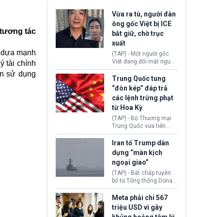
Vừa ra tù, người đàn
ông gốc Việt bị ICE
tương tác
bắt giữ, chờ trục
xuất
ố dựa mạnh
(TAP) - Một người gốc
Việt đang đối mặt nguy
ý tài chính
cơ bị trục xuất khỏi Hoa
en sử dụng
Kỳ sau khi đã chấp hành
Trung Quốc tung
xong bản án liên quan
“đòn kép” đáp trả
đến tội ác từ hơn 30
các lệnh trừng phạt
năm trước tại California.
từ Hoa Kỳ
(TAP) - Bộ Thương mại
Trung Quốc vừa tiến
hành áp đặt lệnh trừng
phạt lên hàng loạt thực
Iran tố Trump dàn
thể và siết chặt kiểm
dựng “màn kịch
soát xuất khẩu máy bay
ngoại giao”
không người lái (UAV)
sang Hoa Kỳ. Động thái
(TAP) - Bất chấp tuyên
này nhằm đáp trả các
bố từ Tổng thống Donald
biện pháp hạn chế
Trump về tiến trình đàm
thương mại, áp thuế mới
phán hòa bình, Iran
Meta phải chi 567
cùng lệnh cấm công
khẳng định chưa có bất
triệu USD vì gây
nghệ gần đây từ phía
kỳ thỏa thuận nào.