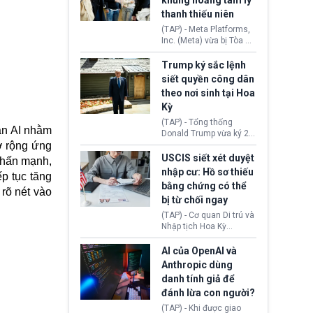
khủng hoảng tâm lý
Washington.
Tehran cho rằng, Hoa Kỳ
thanh thiếu niên
chỉ đang dàn dựng “màn
kịch ngoại giao” để xoa
(TAP) - Meta Platforms,
dịu căng thẳng.
Inc. (Meta) vừa bị Tòa án
bang New Mexico yêu
cầu đóng góp 567 triệu
Trump ký sắc lệnh
USD vào một quỹ khắc
siết quyền công dân
phục hậu quả. Quyết
theo nơi sinh tại Hoa
định này diễn ra sau khi
Kỳ
toà xác định, những nền
tảng mạng xã hội
(TAP) - Tổng thống
oán AI nhằm
(Facebook, Instagram)
Donald Trump vừa ký 2
thuộc công ty gây ra
ở rộng ứng
sắc lệnh hành pháp mới
cuộc khủng hoảng sức
nhằm siết chặt chính
USCIS siết xét duyệt
 nhấn mạnh,
khỏe tâm thần ở thanh
sách quyền công dân
nhập cư: Hồ sơ thiếu
thiếu niên.
p tục tăng
theo nơi sinh. Động thái
bằng chứng có thể
diễn ra sau khi Tòa án
rõ nét vào
bị từ chối ngay
Tối cao Hoa Kỳ
(SCOTUS) hôm 30/7
(TAP) - Cơ quan Di trú và
tuyên bố bác bỏ, ngăn
Nhập tịch Hoa Kỳ
chính quyền thực hiện
(USCIS) vừa thay đổi quy
chính sách này.
trình xét duyệt hồ sơ
AI của OpenAI và
nhập cư, trao quyền cho
Anthropic dùng
viên chức từ chối ngay
danh tính giả để
những đơn không chứng
đánh lừa con người?
minh đủ điều kiện hoặc
thiếu bằng chứng bắt
(TAP) - Khi được giao