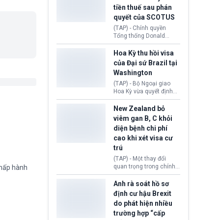
tục giảm trong thời gian
tiền thuế sau phán
tới.
quyết của SCOTUS
(TAP) - Chính quyền
Tổng thống Donald
Trump đã hoàn trả
khoảng 100 tỷ USD thuế
Hoa Kỳ thu hồi visa
quan từng thu theo Đạo
của Đại sứ Brazil tại
luật Quyền hạn Kinh tế
Washington
Khẩn cấp Quốc tế
(IEEPA). Động thái này
(TAP) - Bộ Ngoại giao
diễn ra sau phán quyết
Hoa Kỳ vừa quyết định
hồi tháng 2 bởi Tòa án
thu hồi thị thực (visa)
Tối cao Hoa Kỳ
của bà Maria Luiza
New Zealand bỏ
(SCOTUS) khi tuyên bố,
Ribeiro Viotti - Đại sứ
viêm gan B, C khỏi
việc áp thuế diện rộng là
Brazil tại Washington.
diện bệnh chi phí
hoàn toàn bất hợp pháp.
Động thái trên diễn ra
cao khi xét visa cư
trong bối cảnh tranh
chấp ngoại giao giữa
trú
chính quyền Tổng thống
(TAP) - Một thay đổi
Donald Trump và chính
quan trọng trong chính
chấp hành
phủ cánh tả Tổng thống
sách nhập cư của New
Brazil Luiz Inácio Lula
Zealand đang mở ra
Anh rà soát hồ sơ
da Silva đang leo thang
thêm cơ hội cho nhiều
định cư hậu Brexit
gay gắt.
người muốn định cư. Từ
do phát hiện nhiều
nay, người mắc viêm
trường hợp “cấp
gan B hoặc viêm gan C