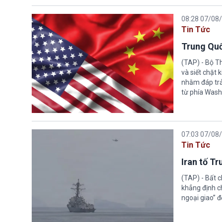
08:28 07/08
Tin Tức
Trung Quố
(TAP) - Bộ T
và siết chặt
nhằm đáp trả
từ phía Wash
07:03 07/08
Tin Tức
Iran tố T
(TAP) - Bất 
khẳng định c
ngoại giao” đ