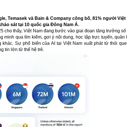
le, Temasek và Bain & Company công bố, 81% người Việt 
g khảo sát tại 10 quốc gia Đông Nam Á.
 cho thấy, Việt Nam đang bước vào giai đoạn tăng trưởng s
 minh qua tìm kiếm, gợi ý nội dung, học tập trực tuyến, quản l
g khác. Sự phổ biến của AI tại Việt Nam xuất phát từ thói qu
g tin lớn từ thế hệ trẻ.