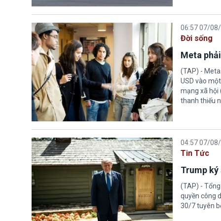
06:57 07/08
Đời sống
Meta phải
(TAP) - Meta
USD vào một 
mạng xã hội 
thanh thiếu n
04:57 07/08
Tin Tức
Trump ký 
(TAP) - Tổng
quyền công d
30/7 tuyên b