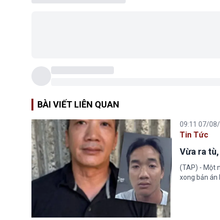
BÀI VIẾT LIÊN QUAN
09:11 07/08
Tin Tức
Vừa ra tù,
(TAP) - Một n
xong bản án l