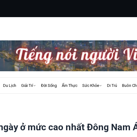
Du Lịch
Giải Trí
Đời Sống
Ẩm Thực
Sức Khỏe
Di Trú
Buôn Ch
 ngày ở mức cao nhất Đông Nam 