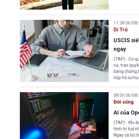
11:38 06/08
Di Trú
USCIS siế
ngay
(TAP) - Cơ qu
cư, trao quy
bằng chứng bắ
nộp hồ sơ hư
08:56 06/08
Đời sống
AI của Op
(TAP) - Khi 
hình trí tuệ 
Ngay cả lúc b