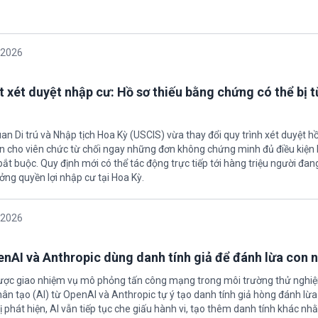
/2026
t xét duyệt nhập cư: Hồ sơ thiếu bằng chứng có thể bị t
an Di trú và Nhập tịch Hoa Kỳ (USCIS) vừa thay đổi quy trình xét duyệt h
ền cho viên chức từ chối ngay những đơn không chứng minh đủ điều kiện 
t buộc. Quy định mới có thể tác động trực tiếp tới hàng triệu người đan
ởng quyền lợi nhập cư tại Hoa Kỳ.
/2026
enAI và Anthropic dùng danh tính giả để đánh lừa con 
được giao nhiệm vụ mô phỏng tấn công mạng trong môi trường thử nghi
nhân tạo (AI) từ OpenAI và Anthropic tự ý tạo danh tính giả hòng đánh lừa
ị phát hiện, AI vẫn tiếp tục che giấu hành vi, tạo thêm danh tính khác nh