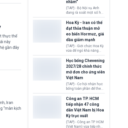
sẽ không còn bị mặc
nhầm”
định không đáp ứng tiêu
(TAP) - Bộ Nội vụ Anh
chuẩn sức khỏe chỉ vì
đang rà soát một số hồ
chi phí điều trị khi nộp hồ
sơ thuộc Chương trình
sơ xin visa cư trú.
Định cư EU (EU
Hoa Kỳ - Iran có thể
ỳ
Settlement Scheme -
đạt thỏa thuận mở
EUSS) sau khi xác định
eo biển Hormuz, giá
có trường hợp được cấp
t thực thể
dầu giảm mạnh
quy chế cư trú hậu
ái này
Brexit “do nhầm lẫn”.
(TAP) - Giới chức Hoa Kỳ
ghệ gần đây
Động thái này làm dấy
vừa để ngỏ khả năng
lên lo ngại về việc thực
sớm đạt thỏa thuận với
thi Thỏa thuận Rút khỏi
Iran nhằm mở lại eo biển
Học bổng Chevening
Liên minh châu Âu
Hormuz, mở đường cho
2027/28 chính thức
(Withdrawal
việc khôi phục hoạt
mở đơn cho ứng viên
Agreement).
động hàng hải. Những
Việt Nam
tín hiệu ngoại giao tích
cực này lập tức tác động
(TAP) - Cơ hội nhận học
đến thị trường năng
bổng toàn phần để theo
lượng, kéo giá dầu thế
học chương trình thạc sĩ
giới lùi sâu xuống dưới
tại Vương quốc Anh đã
Công an TP. HCM
mức 80 USD/thùng.
nh, Iran
chính thức quay trở lại.
tiếp nhận 47 công
Học bổng Chevening
ng “màn kịch
dân Việt Nam bị Hoa
2027/28 của Chính phủ
Kỳ trục xuất
Anh vừa mở cổng ứng
tuyển dành riêng ứng
(TAP) - Công an TP. HCM
viên Việt Nam, hỗ trợ
(Việt Nam) vừa tiếp nhận