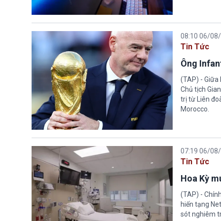
08:10 06/08
Tin Tức
Ông Infant
(TAP) - Giữa 
Chủ tịch Gian
trị từ Liên đ
Morocco.
07:19 06/08
Tin Tức
Hoa Kỳ mu
(TAP) - Chín
hiến tạng Ne
sót nghiêm tr