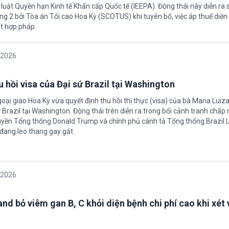
 luật Quyền hạn Kinh tế Khẩn cấp Quốc tế (IEEPA). Động thái này diễn ra
ng 2 bởi Tòa án Tối cao Hoa Kỳ (SCOTUS) khi tuyên bố, việc áp thuế diện 
t hợp pháp.
/2026
 hồi visa của Đại sứ Brazil tại Washington
oại giao Hoa Kỳ vừa quyết định thu hồi thị thực (visa) của bà Maria Luiza
sứ Brazil tại Washington. Động thái trên diễn ra trong bối cảnh tranh chấp
uyền Tổng thống Donald Trump và chính phủ cánh tả Tổng thống Brazil L
 đang leo thang gay gắt.
/2026
nd bỏ viêm gan B, C khỏi diện bệnh chi phí cao khi xét 