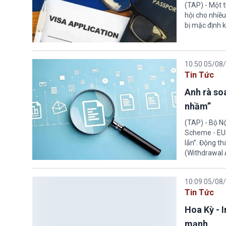
(TAP) - Một 
hội cho nhiề
bị mặc định k
10:50 05/08
Tin Tức
Anh rà soá
nhầm”
(TAP) - Bộ N
Scheme - EUS
lẫn”. Động th
(Withdrawal
10:09 05/08
Tin Tức
Hoa Kỳ - 
mạnh