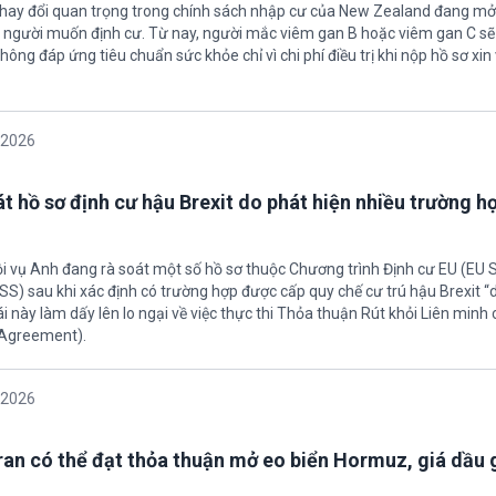
thay đổi quan trọng trong chính sách nhập cư của New Zealand đang mở
u người muốn định cư. Từ nay, người mắc viêm gan B hoặc viêm gan C s
hông đáp ứng tiêu chuẩn sức khỏe chỉ vì chi phí điều trị khi nộp hồ sơ xin 
/2026
t hồ sơ định cư hậu Brexit do phát hiện nhiều trường h
ội vụ Anh đang rà soát một số hồ sơ thuộc Chương trình Định cư EU (EU
S) sau khi xác định có trường hợp được cấp quy chế cư trú hậu Brexit 
ái này làm dấy lên lo ngại về việc thực thi Thỏa thuận Rút khỏi Liên minh
 Agreement).
/2026
Iran có thể đạt thỏa thuận mở eo biển Hormuz, giá dầu