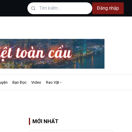
Đăng nhập
uyện
Bạn Đọc
Video
Rao Vặt
MỚI NHẤT