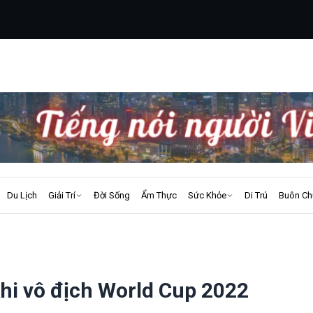
Du Lịch
Giải Trí
Đời Sống
Ẩm Thực
Sức Khỏe
Di Trú
Buôn Ch
khi vô địch World Cup 2022