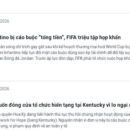
/2026
ino bị cáo buộc “tống tiền”, FIFA triệu tập họp khẩn
làn sóng chỉ trích gay gắt sau khi kế hoạch thương mại hoá World Cup bị
ni Infantino tiếp tục đối mặt cáo buộc dùng sức ép tài chính để đổi lấy s
oàn Bóng đá Jordan. Trước áp lực dồn dập, FIFA phải tổ chức cuộc họp kh
/2026
ốn đóng cửa tổ chức hiến tạng tại Kentucky vì lo ngại 
h quyền Hoa Kỳ đang tiến hành thủ tục thu hồi chứng nhận hoạt động của
twork for Hope (bang Kentucky). Nguyên nhân vì đơn vị này bị cáo buộc c
ọng, vi phạm quy định về an toàn y tế.