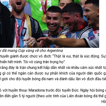
i đã mang Cúp vàng về cho Argentina
yển giành được chức vô địch: “Thật là vui, thật là xúc động. Sự 
hiến hết mình. Tôi vô cùng trân trọng họ”.
i rằng đây là trận chung kết hấp dẫn nhất và nhiều cảm xúc nhất t
ng gì có thể ngăn cản được sự phấn khích của người dân quốc 
ế giới cho đội tuyển bóng đá nam và đánh dấu lần vô địch đầu ti
 với huyền thoại Maradona trước đội tuyển Đức. Ngày hội bóng 
ên đến gần 5 tỷ người (theo ước tính của Liên đoàn bóng đá thế g
Hồ