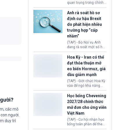
Donald Trump và chính
quan trọng trong chính
phủ cánh tả Tổng thống
sách nhập cư của New
Brazil Luiz Inácio Lula
Zealand đang mở ra
Anh rà soát hồ sơ
da Silva đang leo thang
thêm cơ hội cho nhiều
định cư hậu Brexit
gay gắt.
người muốn định cư. Từ
do phát hiện nhiều
nay, người mắc viêm
trường hợp “cấp
gan B hoặc viêm gan C
sẽ không còn bị mặc
nhầm”
định không đáp ứng tiêu
(TAP) - Bộ Nội vụ Anh
chuẩn sức khỏe chỉ vì
đang rà soát một số hồ
chi phí điều trị khi nộp hồ
sơ thuộc Chương trình
sơ xin visa cư trú.
Định cư EU (EU
Hoa Kỳ - Iran có thể
Settlement Scheme -
đạt thỏa thuận mở
EUSS) sau khi xác định
eo biển Hormuz, giá
có trường hợp được cấp
dầu giảm mạnh
quy chế cư trú hậu
Brexit “do nhầm lẫn”.
(TAP) - Giới chức Hoa Kỳ
Động thái này làm dấy
vừa để ngỏ khả năng
lên lo ngại về việc thực
sớm đạt thỏa thuận với
thi Thỏa thuận Rút khỏi
Iran nhằm mở lại eo biển
Học bổng Chevening
Liên minh châu Âu
người?
Hormuz, mở đường cho
2027/28 chính thức
(Withdrawal
việc khôi phục hoạt
mở đơn cho ứng viên
Agreement).
động hàng hải. Những
ệm, các mô
Việt Nam
tín hiệu ngoại giao tích
 con người.
cực này lập tức tác động
(TAP) - Cơ hội nhận học
ằm duy trì
đến thị trường năng
bổng toàn phần để theo
lượng, kéo giá dầu thế
học chương trình thạc sĩ