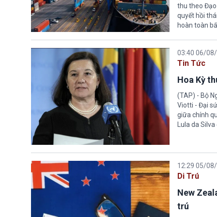
thu theo Đạo
quyết hồi thá
hoàn toàn bấ
03:40 06/08
Tin Tức
Hoa Kỳ thu
(TAP) - Bộ Ng
Viotti - Đại 
giữa chính q
Lula da Silva
12:29 05/08
Di Trú
New Zeala
trú