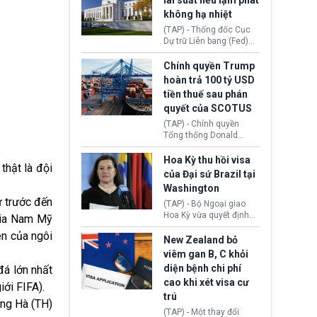
lãi suất nếu lạm phát
Hope (bang Kentucky).
không hạ nhiệt
Nguyên nhân vì đơn vị
này bị cáo buộc có nhiều
(TAP) - Thống đốc Cục
sai sót nghiêm trọng, vi
Dự trữ Liên bang (Fed)
phạm quy định về an
Lisa Cook nói sẽ ủng hộ
toàn y tế.
tăng lãi suất nếu lạm
Chính quyền Trump
phát ở Hoa Kỳ không tiếp
hoàn trả 100 tỷ USD
tục giảm trong thời gian
tiền thuế sau phán
tới.
quyết của SCOTUS
(TAP) - Chính quyền
Tổng thống Donald
Trump đã hoàn trả
khoảng 100 tỷ USD thuế
Hoa Kỳ thu hồi visa
thật là đội
quan từng thu theo Đạo
của Đại sứ Brazil tại
luật Quyền hạn Kinh tế
Washington
Khẩn cấp Quốc tế
ừ trước đến
(IEEPA). Động thái này
(TAP) - Bộ Ngoại giao
diễn ra sau phán quyết
Hoa Kỳ vừa quyết định
gia Nam Mỹ
hồi tháng 2 bởi Tòa án
thu hồi thị thực (visa)
ên của ngôi
Tối cao Hoa Kỳ
của bà Maria Luiza
New Zealand bỏ
(SCOTUS) khi tuyên bố,
Ribeiro Viotti - Đại sứ
viêm gan B, C khỏi
việc áp thuế diện rộng là
Brazil tại Washington.
diện bệnh chi phí
đá lớn nhất
hoàn toàn bất hợp pháp.
Động thái trên diễn ra
cao khi xét visa cư
trong bối cảnh tranh
iới FIFA).
chấp ngoại giao giữa
trú
ng Hà (TH)
chính quyền Tổng thống
(TAP) - Một thay đổi