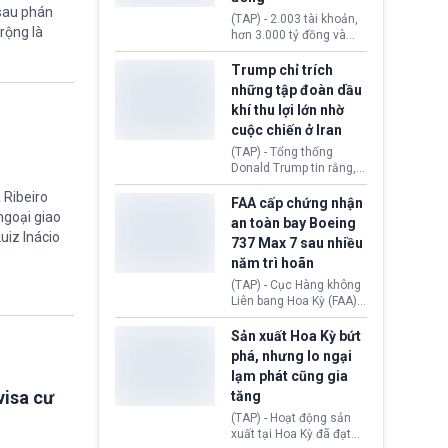
 sau phán
khiến công dân Trung
(TAP) - 2.003 tài khoản,
Quốc đối mặt lệnh cấm
rộng là
hơn 3.000 tỷ đồng và
xuất cảnh kéo dài tới 3
một đường dây đánh
năm. Trong khi đó, người
bạc xuyên quốc gia vận
Trump chỉ trích
nước ngoài sử dụng giấy
hành 24/24 giờ vừa bị
những tập đoàn dầu
tờ giả có nguy cơ bị từ
Công an TP. Hải Phòng
khí thu lợi lớn nhờ
chối nhập cảnh hoặc
(Việt Nam) bóc gỡ.
cấm vào Trung Quốc tới
cuộc chiến ở Iran
5 năm.
(TAP) - Tổng thống
Donald Trump tin rằng, 2
tập đoàn dầu khí
 Ribeiro
ExxonMobil và Chevron
FAA cấp chứng nhận
đã thu về lợi nhuận quá
 ngoại giao
an toàn bay Boeing
lớn nhờ giá dầu tăng
uiz Inácio
737 Max 7 sau nhiều
mạnh suốt thời gian Hoa
năm trì hoãn
Kỳ xảy ra xung đột ở
Iran. Trên cơ sở đó, lãnh
(TAP) - Cục Hàng không
đạo Nhà Trắng kêu gọi
Liên bang Hoa Kỳ (FAA)
các doanh nghiệp cần
vừa chính thức cấp
giảm giá bán cho người
chứng nhận an toàn bay
Sản xuất Hoa Kỳ bứt
tiêu dùng.
cho Boeing 737 Max 7,
phá, nhưng lo ngại
mẫu máy bay nhỏ nhất
lạm phát cũng gia
trong dòng 737 Max
visa cư
tăng
thuộc Boeing
Commercial Airplanes
(TAP) - Hoạt động sản
(Boeing). Động thái này
xuất tại Hoa Kỳ đã đạt
chính thức khép lại gần