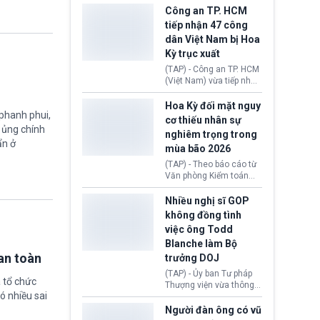
giới lùi sâu xuống dưới
tại Vương quốc Anh đã
Công an TP. HCM
mức 80 USD/thùng.
chính thức quay trở lại.
tiếp nhận 47 công
Học bổng Chevening
dân Việt Nam bị Hoa
2027/28 của Chính phủ
Kỳ trục xuất
Anh vừa mở cổng ứng
tuyển dành riêng ứng
(TAP) - Công an TP. HCM
viên Việt Nam, hỗ trợ
(Việt Nam) vừa tiếp nhận
toàn bộ chi phí học tập
47 công dân Việt Nam bị
cùng nhiều quyền lợi
Hoa Kỳ trục xuất về
Hoa Kỳ đối mặt nguy
trong suốt một năm
 phanh phui,
nước. Đây là đợt có số
cơ thiếu nhân sự
học.
lượng lớn nhất từ đầu
ự ủng chính
nghiêm trọng trong
năm 2026 đến nay, phản
ẩn ở
mùa bão 2026
ánh xu hướng gia tăng
các trường hợp trục
(TAP) - Theo báo cáo từ
xuất.
Văn phòng Kiểm toán
Chính phủ (GAO), Cơ
quan Quản lý Khẩn cấp
Nhiều nghị sĩ GOP
Liên bang (FEMA) thuộc
không đồng tình
Bộ An ninh Nội địa Hoa
việc ông Todd
Kỳ (DHS) đang đối mặt
Blanche làm Bộ
nguy cơ thiếu hụt lực
lượng trầm trọng. Điều
an toàn
trưởng DOJ
này cần được đặc biệt
(TAP) - Ủy ban Tư pháp
chú ý bởi nếu các siêu
 tổ chức
Thượng viện vừa thông
bão đổ bộ Hoa Kỳ ở nửa
ó nhiều sai
qua đề cử ông Todd
cuối năm 2026, lực
Blanche làm Bộ trưởng
Người đàn ông có vũ
lượng ứng phó “mỏng”
Bộ Tư pháp Hoa Kỳ