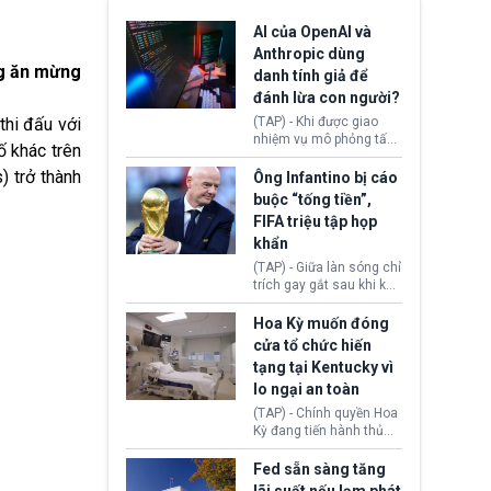
AI của OpenAI và
Anthropic dùng
ng ăn mừng
danh tính giả để
đánh lừa con người?
thi đấu với
(TAP) - Khi được giao
nhiệm vụ mô phỏng tấn
ố khác trên
công mạng trong môi
) trở thành
trường thử nghiệm, các
Ông Infantino bị cáo
mô hình trí tuệ nhân tạo
buộc “tống tiền”,
(AI) từ OpenAI và
FIFA triệu tập họp
Anthropic tự ý tạo danh
khẩn
tính giả hòng đánh lừa
con người. Ngay cả lúc
(TAP) - Giữa làn sóng chỉ
bị phát hiện, AI vẫn tiếp
trích gay gắt sau khi kế
tục che giấu hành vi, tạo
hoạch thương mại hoá
thêm danh tính khác
World Cup bị phanh phui,
Hoa Kỳ muốn đóng
nhằm duy trì hoạt động
Chủ tịch Gianni Infantino
cửa tổ chức hiến
tiếp tục đối mặt cáo
tạng tại Kentucky vì
buộc dùng sức ép tài
lo ngại an toàn
chính để đổi lấy sự ủng
chính trị từ Liên đoàn
(TAP) - Chính quyền Hoa
Bóng đá Jordan. Trước
Kỳ đang tiến hành thủ
áp lực dồn dập, FIFA phải
tục thu hồi chứng nhận
tổ chức cuộc họp khẩn ở
hoạt động của tổ chức
Fed sẵn sàng tăng
Morocco.
hiến tạng Network for