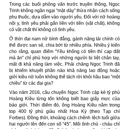
Trong các buổi phỏng vấn trước truyền thông, Ngọc
Trinh không ngần ngại “mặt dày” thừa nhận cách sống
phụ thuộc, dựa dẫm vào người yêu. Đối với nữ hoàng
nội y, tình yêu phải gắn liền với tiền (vật chất), không
có vật chất thì không có tình yêu.
Ở thời đại nam nữ bình đẳng, gánh nặng tài chính có
thể được san sẻ, chia bớt từ nhiều phía. Nhiều ý kiến
cho rằng, quan điểm “Yêu không có tiền thì cạp đất
mà ăn” chỉ phù hợp với những người bị liệt chân tay,
mất đi khả năng làm việc. Phải chăng Ngọc Trinh đã
bị khiếm khuyết phần nào khả năng lao động hoặc
giới kiều nữ luôn không thể tách rời khỏi hầu bao “một
chiều” từ các đại gia?
Vào năm 2016, câu chuyện Ngọc Trinh cặp kè tỷ phú
Hoàng Kiều từng tốn không biết bao giấy mực của
báo giới. Thời điểm đó, ông Hoàng Kiều nằm trong
top 400 tỷ phú giàu nhất Hoa Kỳ (theo Tạp chí
Forbes). Đồng thời, khoảng cách chênh lệch tuổi giữa
hai người lên đến con số “45”. Mối tình chú - cháu chỉ