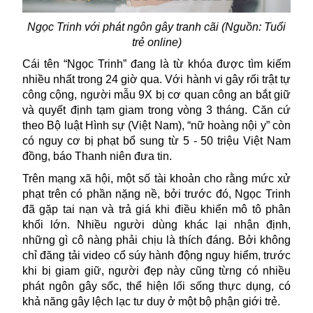
Ngọc Trinh với phát ngôn gây tranh cãi (Nguồn: Tuổi
trẻ online)
Cái tên “Ngọc Trinh” đang là từ khóa được tìm kiếm
nhiều nhất trong 24 giờ qua. Với hành vi gây rối trật tự
công cộng, người mẫu 9X bị cơ quan công an bắt giữ
và quyết định tạm giam trong vòng 3 tháng. Căn cứ
theo Bộ luật Hình sự (Việt Nam), “nữ hoàng nội y” còn
có nguy cơ bị phạt bổ sung từ 5 - 50 triệu Việt Nam
đồng, báo Thanh niên đưa tin.
Trên mạng xã hội, một số tài khoản cho rằng mức xử
phạt trên có phần nặng nề, bởi trước đó, Ngọc Trinh
đã gặp tai nạn và trả giá khi điều khiển mô tô phân
khối lớn. Nhiều người dùng khác lại nhận định,
những gì cô nàng phải chịu là thích đáng. Bởi không
chỉ đăng tải video cổ súy hành động nguy hiểm, trước
khi bị giam giữ, người đẹp này cũng từng có nhiều
phát ngôn gây sốc, thể hiện lối sống thực dụng, có
khả năng gây lệch lạc tư duy ở một bộ phận giới trẻ.