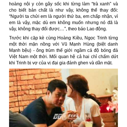
hoàng nội y còn gây sốc khi từng làm “trà xanh” và
cho biết bản chất là như vậy, không thể thay đổi:
“Người ta chửi em là người thứ ba, em chấp nhận, vì
em là vậy, mặc dù em không muốn nhưng nó đã là
vậy, không thay đổi được…”, theo báo Lao động.
Trước khi cặp kè cùng Hoàng Kiều, Ngọc Trinh từng
một thời mặn nồng với Vũ Mạnh Hùng (biệt danh
Mạnh bệu) - ông trùm thế giới ngầm cá độ bóng đá
Việt Nam một thời. Mối quan hệ cả hai chỉ chấm dứt
khi Trinh bị vợ của vị đại gia đánh ghen và dằn mặt.