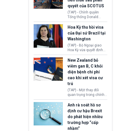
tiền thuế sau phán
tới.
quyết của SCOTUS
(TAP) - Chính quyền
Tổng thống Donald
Trump đã hoàn trả
khoảng 100 tỷ USD thuế
Hoa Kỳ thu hồi visa
quan từng thu theo Đạo
của Đại sứ Brazil tại
luật Quyền hạn Kinh tế
Washington
Khẩn cấp Quốc tế
(IEEPA). Động thái này
(TAP) - Bộ Ngoại giao
diễn ra sau phán quyết
Hoa Kỳ vừa quyết định
hồi tháng 2 bởi Tòa án
thu hồi thị thực (visa)
Tối cao Hoa Kỳ
của bà Maria Luiza
New Zealand bỏ
(SCOTUS) khi tuyên bố,
Ribeiro Viotti - Đại sứ
viêm gan B, C khỏi
việc áp thuế diện rộng là
Brazil tại Washington.
diện bệnh chi phí
hoàn toàn bất hợp pháp.
Động thái trên diễn ra
cao khi xét visa cư
trong bối cảnh tranh
chấp ngoại giao giữa
trú
chính quyền Tổng thống
(TAP) - Một thay đổi
Donald Trump và chính
quan trọng trong chính
phủ cánh tả Tổng thống
sách nhập cư của New
Brazil Luiz Inácio Lula
Zealand đang mở ra
Anh rà soát hồ sơ
da Silva đang leo thang
thêm cơ hội cho nhiều
định cư hậu Brexit
gay gắt.
người muốn định cư. Từ
do phát hiện nhiều
nay, người mắc viêm
trường hợp “cấp
gan B hoặc viêm gan C
sẽ không còn bị mặc
nhầm”