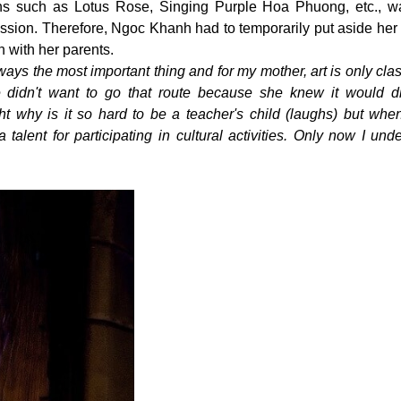
s such as Lotus Rose, Singing Purple Hoa Phuong, etc., was
assion. Therefore, Ngoc Khanh had to temporarily put aside her
n with her parents.
ays the most important thing and for my mother, art is only clas
 didn't want to go that route because she knew it would dif
ht why is it so hard to be a teacher's child (laughs) but whe
 talent for participating in cultural activities. Only now I un