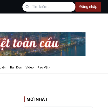
Đăng nhập
uyện
Bạn Đọc
Video
Rao Vặt
MỚI NHẤT