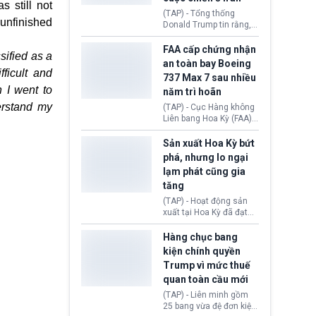
 still not
5 năm.
(TAP) - Tổng thống
 unfinished
Donald Trump tin rằng, 2
tập đoàn dầu khí
ExxonMobil và Chevron
FAA cấp chứng nhận
sified as a
đã thu về lợi nhuận quá
an toàn bay Boeing
lớn nhờ giá dầu tăng
ficult and
737 Max 7 sau nhiều
mạnh suốt thời gian Hoa
n I went to
năm trì hoãn
Kỳ xảy ra xung đột ở
Iran. Trên cơ sở đó, lãnh
derstand my
(TAP) - Cục Hàng không
đạo Nhà Trắng kêu gọi
Liên bang Hoa Kỳ (FAA)
các doanh nghiệp cần
vừa chính thức cấp
giảm giá bán cho người
chứng nhận an toàn bay
Sản xuất Hoa Kỳ bứt
tiêu dùng.
cho Boeing 737 Max 7,
phá, nhưng lo ngại
mẫu máy bay nhỏ nhất
lạm phát cũng gia
trong dòng 737 Max
tăng
thuộc Boeing
Commercial Airplanes
(TAP) - Hoạt động sản
(Boeing). Động thái này
xuất tại Hoa Kỳ đã đạt
chính thức khép lại gần
tốc độ nhanh nhất trong
một thập kỷ trì hoãn chờ
hơn 4 năm qua, cho
Hàng chục bang
các cuộc đánh giá
thấy nền kinh tế đang
kiện chính quyền
nghiêm ngặt.
phục hồi tích cực, bất
Trump vì mức thuế
chấp tác động từ thuế
quan toàn cầu mới
quan. Tuy nhiên, không
ít doanh nghiệp vẫn cảm
(TAP) - Liên minh gồm
thấy áp lực lạm phát, bất
25 bang vừa đệ đơn kiện
ổn địa chính trị hiện còn