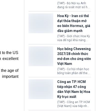
định không đáp ứng tiêu
(TAP) - Bộ Nội vụ Anh
chuẩn sức khỏe chỉ vì
đang rà soát một số hồ
chi phí điều trị khi nộp hồ
sơ thuộc Chương trình
sơ xin visa cư trú.
Định cư EU (EU
Hoa Kỳ - Iran có thể
Settlement Scheme -
đạt thỏa thuận mở
EUSS) sau khi xác định
eo biển Hormuz, giá
có trường hợp được cấp
dầu giảm mạnh
quy chế cư trú hậu
Brexit “do nhầm lẫn”.
(TAP) - Giới chức Hoa Kỳ
Động thái này làm dấy
vừa để ngỏ khả năng
lên lo ngại về việc thực
sớm đạt thỏa thuận với
thi Thỏa thuận Rút khỏi
Iran nhằm mở lại eo biển
Học bổng Chevening
Liên minh châu Âu
Hormuz, mở đường cho
t to the US
2027/28 chính thức
(Withdrawal
việc khôi phục hoạt
h excellent
mở đơn cho ứng viên
Agreement).
động hàng hải. Những
Việt Nam
tín hiệu ngoại giao tích
cực này lập tức tác động
(TAP) - Cơ hội nhận học
 the age of
đến thị trường năng
bổng toàn phần để theo
lượng, kéo giá dầu thế
 important
học chương trình thạc sĩ
giới lùi sâu xuống dưới
tại Vương quốc Anh đã
Công an TP. HCM
mức 80 USD/thùng.
chính thức quay trở lại.
tiếp nhận 47 công
Học bổng Chevening
dân Việt Nam bị Hoa
2027/28 của Chính phủ
Kỳ trục xuất
Anh vừa mở cổng ứng
tuyển dành riêng ứng
(TAP) - Công an TP. HCM
viên Việt Nam, hỗ trợ
(Việt Nam) vừa tiếp nhận
toàn bộ chi phí học tập
47 công dân Việt Nam bị