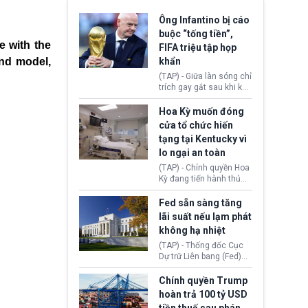
Ông Infantino bị cáo
buộc “tống tiền”,
e with the
FIFA triệu tập họp
and model,
khẩn
(TAP) - Giữa làn sóng chỉ
trích gay gắt sau khi kế
hoạch thương mại hoá
World Cup bị phanh phui,
Hoa Kỳ muốn đóng
Chủ tịch Gianni Infantino
cửa tổ chức hiến
tiếp tục đối mặt cáo
tạng tại Kentucky vì
buộc dùng sức ép tài
lo ngại an toàn
chính để đổi lấy sự ủng
chính trị từ Liên đoàn
(TAP) - Chính quyền Hoa
Bóng đá Jordan. Trước
Kỳ đang tiến hành thủ
áp lực dồn dập, FIFA phải
tục thu hồi chứng nhận
tổ chức cuộc họp khẩn ở
hoạt động của tổ chức
Fed sẵn sàng tăng
Morocco.
hiến tạng Network for
lãi suất nếu lạm phát
Hope (bang Kentucky).
không hạ nhiệt
Nguyên nhân vì đơn vị
này bị cáo buộc có nhiều
(TAP) - Thống đốc Cục
sai sót nghiêm trọng, vi
Dự trữ Liên bang (Fed)
phạm quy định về an
Lisa Cook nói sẽ ủng hộ
toàn y tế.
tăng lãi suất nếu lạm
Chính quyền Trump
phát ở Hoa Kỳ không tiếp
hoàn trả 100 tỷ USD
tục giảm trong thời gian