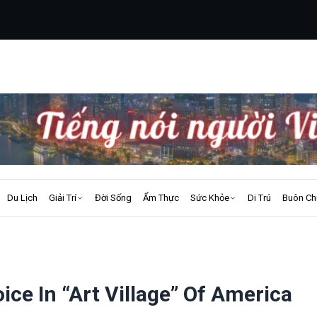
Du Lịch
Giải Trí
Đời Sống
Ẩm Thực
Sức Khỏe
Di Trú
Buôn Ch
ce In “Art Village” Of America