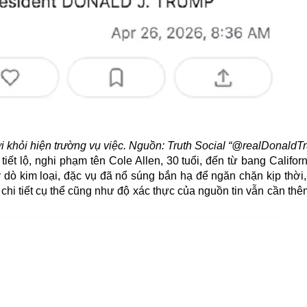
 khỏi hiện trường vụ việc. Nguồn: Truth Social “@realDonaldT
ết lộ, nghi phạm tên Cole Allen, 30 tuổi, đến từ bang Californ
dò kim loại, đặc vụ đã
nổ súng
bắn hạ để ngăn chặn kịp thời, r
chi tiết cụ thể cũng như độ xác thực của nguồn tin vẫn cần thê