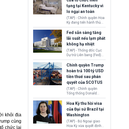
cửa tổ chức hiến
tiếp tục đối mặt cáo
tạng tại Kentucky vì
buộc dùng sức ép tài
lo ngại an toàn
chính để đổi lấy sự ủng
chính trị từ Liên đoàn
(TAP) - Chính quyền Hoa
Bóng đá Jordan. Trước
Kỳ đang tiến hành thủ
áp lực dồn dập, FIFA phải
tục thu hồi chứng nhận
tổ chức cuộc họp khẩn ở
hoạt động của tổ chức
Fed sẵn sàng tăng
Morocco.
hiến tạng Network for
lãi suất nếu lạm phát
Hope (bang Kentucky).
không hạ nhiệt
Nguyên nhân vì đơn vị
này bị cáo buộc có nhiều
(TAP) - Thống đốc Cục
sai sót nghiêm trọng, vi
Dự trữ Liên bang (Fed)
phạm quy định về an
Lisa Cook nói sẽ ủng hộ
toàn y tế.
tăng lãi suất nếu lạm
Chính quyền Trump
phát ở Hoa Kỳ không tiếp
hoàn trả 100 tỷ USD
tục giảm trong thời gian
tiền thuế sau phán
tới.
quyết của SCOTUS
(TAP) - Chính quyền
Tổng thống Donald
Trump đã hoàn trả
khoảng 100 tỷ USD thuế
Hoa Kỳ thu hồi visa
quan từng thu theo Đạo
của Đại sứ Brazil tại
luật Quyền hạn Kinh tế
i khỏi địa
Washington
Khẩn cấp Quốc tế
Trump cùng
(IEEPA). Động thái này
(TAP) - Bộ Ngoại giao
diễn ra sau phán quyết
Hoa Kỳ vừa quyết định
tổ chức lại