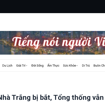
Du Lịch
Giải Trí
Đời Sống
Ẩm Thực
Sức Khỏe
Di Trú
Buôn Ch
Nhà Trắng bị bắt, Tổng thống vẫn