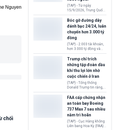
đến ổ dịch Salmonella
(TAP) - Từ ngày
ne Nguyen
khiến ít nhất 110 người
15/9/2026, Trung Quốc
mắc bệnh tại bang
áp dụng quy định mới về
Minnesota.
quản lý xuất nhập cảnh.
Bóc gỡ đường dây
Một hành vi vi phạm giấy
đánh bạc 24/24, luân
tờ, xuất nhập cảnh trái
chuyển hơn 3.000 tỷ
phép hay liên quan kiểm
đồng
soát công nghệ có thể
khiến công dân Trung
(TAP) - 2.003 tài khoản,
Quốc đối mặt lệnh cấm
hơn 3.000 tỷ đồng và
xuất cảnh kéo dài tới 3
một đường dây đánh
năm. Trong khi đó, người
bạc xuyên quốc gia vận
Trump chỉ trích
nước ngoài sử dụng giấy
hành 24/24 giờ vừa bị
những tập đoàn dầu
tờ giả có nguy cơ bị từ
Công an TP. Hải Phòng
khí thu lợi lớn nhờ
chối nhập cảnh hoặc
(Việt Nam) bóc gỡ.
cấm vào Trung Quốc tới
cuộc chiến ở Iran
5 năm.
(TAP) - Tổng thống
Donald Trump tin rằng, 2
tập đoàn dầu khí
ExxonMobil và Chevron
FAA cấp chứng nhận
đã thu về lợi nhuận quá
an toàn bay Boeing
lớn nhờ giá dầu tăng
737 Max 7 sau nhiều
mạnh suốt thời gian Hoa
năm trì hoãn
Kỳ xảy ra xung đột ở
ừ chối
Iran. Trên cơ sở đó, lãnh
(TAP) - Cục Hàng không
đạo Nhà Trắng kêu gọi
Liên bang Hoa Kỳ (FAA)
các doanh nghiệp cần