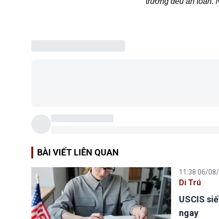
trường đều an toàn.
BÀI VIẾT LIÊN QUAN
11:38 06/08
Di Trú
USCIS siế
ngay