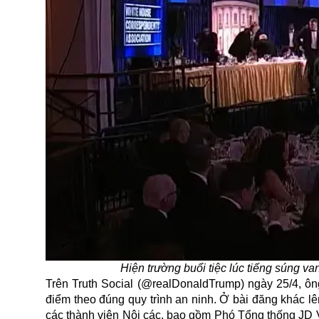
Hiện trường buổi tiệc lúc tiếng súng 
Trên Truth Social (@realDonaldTrump) ngày 25/4, ông
điểm theo đúng quy trình an ninh. Ở bài đăng khác 
các thành viên Nội các, bao gồm Phó Tổng thống JD Va