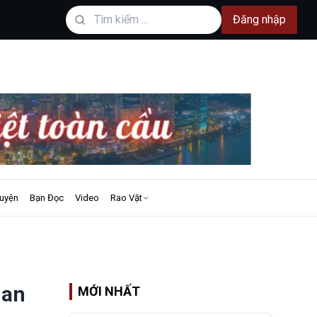
Đăng nhập
uyện
Bạn Đọc
Video
Rao Vặt
 an
MỚI NHẤT