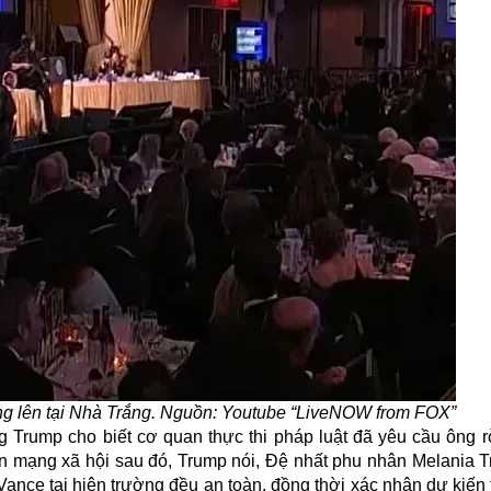
vang lên tại Nhà Trắng. Nguồn: Youtube “LiveNOW from FOX”
 Trump cho biết cơ quan thực thi pháp luật đã yêu cầu ông rờ
lên mạng xã hội sau đó, Trump nói, Đệ nhất phu nhân Melania 
nce tại hiện trường đều an toàn, đồng thời xác nhận dự kiến 