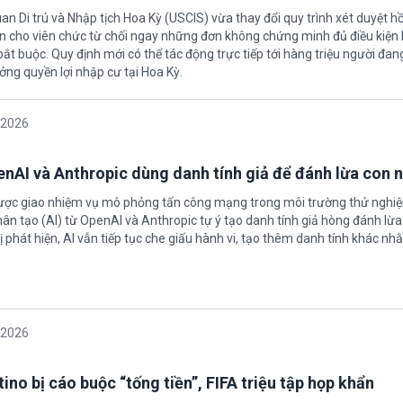
an Di trú và Nhập tịch Hoa Kỳ (USCIS) vừa thay đổi quy trình xét duyệt h
ền cho viên chức từ chối ngay những đơn không chứng minh đủ điều kiện 
t buộc. Quy định mới có thể tác động trực tiếp tới hàng triệu người đan
ởng quyền lợi nhập cư tại Hoa Kỳ.
/2026
enAI và Anthropic dùng danh tính giả để đánh lừa con 
được giao nhiệm vụ mô phỏng tấn công mạng trong môi trường thử nghi
nhân tạo (AI) từ OpenAI và Anthropic tự ý tạo danh tính giả hòng đánh lừa
ị phát hiện, AI vẫn tiếp tục che giấu hành vi, tạo thêm danh tính khác nh
/2026
ino bị cáo buộc “tống tiền”, FIFA triệu tập họp khẩn