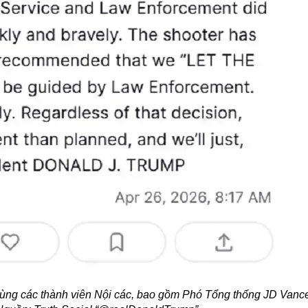
ùng các thành viên Nội các, bao gồm Phó Tổng thống JD Vance