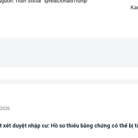
 Nguồn: Truth Social “@realDonaldTrump”
Ka
/2026
t xét duyệt nhập cư: Hồ sơ thiếu bằng chứng có thể bị t