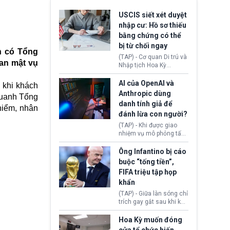
USCIS siết xét duyệt
nhập cư: Hồ sơ thiếu
bằng chứng có thể
bị từ chối ngay
ện có Tổng
(TAP) - Cơ quan Di trú và
an mật vụ
Nhập tịch Hoa Kỳ
(USCIS) vừa thay đổi quy
trình xét duyệt hồ sơ
AI của OpenAI và
 khi khách
nhập cư, trao quyền cho
Anthropic dùng
quanh Tổng
viên chức từ chối ngay
danh tính giả để
những đơn không chứng
hiểm, nhân
đánh lừa con người?
minh đủ điều kiện hoặc
thiếu bằng chứng bắt
(TAP) - Khi được giao
buộc. Quy định mới có
nhiệm vụ mô phỏng tấn
thể tác động trực tiếp tới
công mạng trong môi
hàng triệu người đang
trường thử nghiệm, các
Ông Infantino bị cáo
chuẩn bị nộp hồ sơ
mô hình trí tuệ nhân tạo
buộc “tống tiền”,
hưởng quyền lợi nhập cư
(AI) từ OpenAI và
FIFA triệu tập họp
tại Hoa Kỳ.
Anthropic tự ý tạo danh
khẩn
tính giả hòng đánh lừa
con người. Ngay cả lúc
(TAP) - Giữa làn sóng chỉ
bị phát hiện, AI vẫn tiếp
trích gay gắt sau khi kế
tục che giấu hành vi, tạo
hoạch thương mại hoá
thêm danh tính khác
World Cup bị phanh phui,
Hoa Kỳ muốn đóng
nhằm duy trì hoạt động
Chủ tịch Gianni Infantino