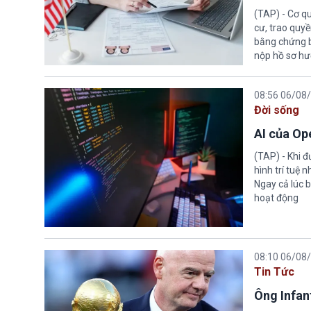
(TAP) - Cơ qu
cư, trao quy
bằng chứng bắ
nộp hồ sơ hư
08:56 06/08
Đời sống
AI của Op
(TAP) - Khi 
hình trí tuệ 
Ngay cả lúc b
hoạt động
08:10 06/08
Tin Tức
Ông Infant