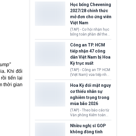
thi Thỏa thuận Rút khỏi
Iran nhằm mở lại eo biển
Học bổng Chevening
Liên minh châu Âu
Hormuz, mở đường cho
2027/28 chính thức
(Withdrawal
việc khôi phục hoạt
mở đơn cho ứng viên
Agreement).
động hàng hải. Những
Việt Nam
tín hiệu ngoại giao tích
cực này lập tức tác động
(TAP) - Cơ hội nhận học
đến thị trường năng
bổng toàn phần để theo
lượng, kéo giá dầu thế
học chương trình thạc sĩ
giới lùi sâu xuống dưới
tại Vương quốc Anh đã
Công an TP. HCM
mức 80 USD/thùng.
chính thức quay trở lại.
tiếp nhận 47 công
Học bổng Chevening
dân Việt Nam bị Hoa
2027/28 của Chính phủ
Kỳ trục xuất
Anh vừa mở cổng ứng
rump”
tuyển dành riêng ứng
(TAP) - Công an TP. HCM
ia. Khi đối
viên Việt Nam, hỗ trợ
(Việt Nam) vừa tiếp nhận
ồi tiến lại
toàn bộ chi phí học tập
47 công dân Việt Nam bị
cùng nhiều quyền lợi
m thời gian
Hoa Kỳ trục xuất về
Hoa Kỳ đối mặt nguy
trong suốt một năm
nước. Đây là đợt có số
cơ thiếu nhân sự
học.
lượng lớn nhất từ đầu
nghiêm trọng trong
năm 2026 đến nay, phản
mùa bão 2026
ánh xu hướng gia tăng
các trường hợp trục
(TAP) - Theo báo cáo từ
xuất.
Văn phòng Kiểm toán
Chính phủ (GAO), Cơ
quan Quản lý Khẩn cấp
Nhiều nghị sĩ GOP
Liên bang (FEMA) thuộc
không đồng tình
Bộ An ninh Nội địa Hoa