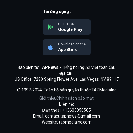
Tải ứng dụng :
GET IT ON
Google Play
Download on the
App Store
Báo điện tử
TAPNews
- Tiếng nói người Việt toàn cầu
Địa chỉ:
US Office: 7280 Spring Flower Ave, Las Vegas, NV 89117
© 1997-2024. Toàn bộ bản quyền thuộc TAPMediaInc
Giới thiệu
Chính sách bảo mật
Liên hệ:
Điện thoại: +13605050505
Email:
contact.tapnews@gmail.com
Website: tapmediainc.com