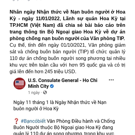
Nhân
ngày Nhận thức về Nạn buôn người ở Hoa
Kỳ - ngày 11/01/2022
, Lãnh sự quán Hoa Kỳ tại
TP.HCM (Việt Nam) đã chia sẻ bài báo cáo trên
trang thông tin
Bộ Ngoại giao Hoa Kỳ
về dự án
phòng chống nạn buôn người của Văn phòng TIP.
Cụ thể, tính
đế
n ngày 01/10/2021, V
ă
n phòng giám
sát và chống buôn bán người (TIP) tổ chức qu
ả
n lý
110 d
ự
án ch
ố
ng buôn ng
ườ
i song ph
ươ
ng tại nhiều
khu v
ự
c trên toàn c
ầ
u với h
ơ
n 95 qu
ố
c gia và có tr
ị
giá lên đến h
ơ
n 245 tri
ệ
u USD
.