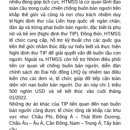
nhiều đóng góp tích cực. HTMSS là cơ quan lãnh đạo
toàn cầu trong cuộc chiến chống buôn bán người trên
khắp thế giới và cũng là nơi chịu trách nhiệm duy
trì Nghị định thư của Liên hợp quốc về ngăn chặn,
đàn áp và trừng phạt buôn bán người, đặc biệt là phụ
nữ và trẻ em (Nghị định thư TIP). Đồng thời, HTMSS
tổ chức cung cấp, hỗ trợ kỹ thuật cho các quốc gia
trên thế giới nhằm thúc đẩy sự hiểu biết và thực hiện
Nghị định thư TIP để giải quyết vấn đề buôn lậu con
người. Ngoài ra, HTMSS còn hỗ trợ Nhóm điều phối
liên cơ quan về chống buôn bán người, diễn đàn
chính sách do Đại hội đồng LHQ ủy nhiệm tạo điều
kiện cho các đơn vị, tổ chức giúp đỡ tiếp cận toàn
diện với nạn buôn bán người. Dự án này chi 1 triệu
500 nghìn USD và sẽ kết thúc vào cuối tháng
01/2022.
Những dự án khác của TIP liên quan đến nạn buôn
bán người cũng được tổ chức rộng rãi khắp các khu
vực như: Châu Phi, Đông Á – Thái Bình Dương,
Châu Âu – Âu Á, Cận Đông, Nam – Trung Á, Tây bán
cầu,…