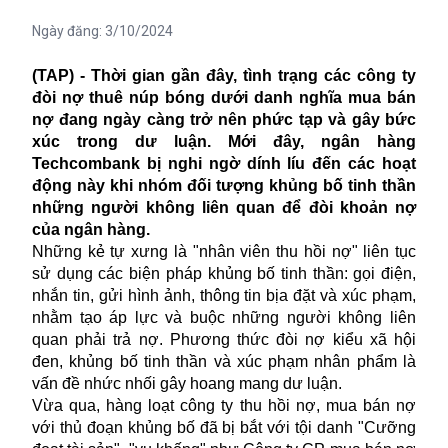
Ngày đăng:
3/10/2024
(TAP) - Thời gian gần đây, tình trạng các công ty
đòi nợ thuê núp bóng dưới danh nghĩa mua bán
nợ đang ngày càng trở nên phức tạp và gây bức
xúc trong dư luận. Mới đây, ngân hàng
Techcombank bị nghi ngờ dính líu đến các hoạt
động này khi nhóm đối tượng khủng bố tinh thần
những người không liên quan để đòi khoản nợ
của ngân hàng.
Những kẻ tự xưng là "nhân viên thu hồi nợ" liên tục
sử dụng các biện pháp khủng bố tinh thần: gọi điện,
nhắn tin, gửi hình ảnh, thông tin bịa đặt và xúc phạm,
nhằm tạo áp lực và buộc những người không liên
quan phải trả nợ. Phương thức đòi nợ kiểu xã hội
đen, khủng bố tinh thần và xúc phạm nhân phẩm là
vấn đề nhức nhối gây hoang mang dư luận.
Vừa qua, hàng loạt công ty thu hồi nợ, mua bán nợ
với thủ đoạn khủng bố đã bị bắt với tội danh "Cưỡng