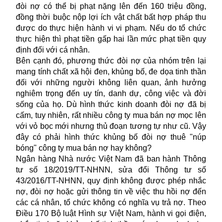
đòi nợ có thể bị phạt nặng lên đến 160 triệu đồng,
đồng thời buộc nộp lợi ích vật chất bất hợp pháp thu
được do thực hiện hành vi vi phạm. Nếu do tổ chức
thực hiện thì phạt tiền gấp hai lần mức phạt tiền quy
định đối với cá nhân.
Bên cạnh đó, phương thức đòi nợ của nhóm trên lại
mang tính chất xã hội đen, khủng bố, đe dọa tinh thần
đối với những người không liên quan, ảnh hưởng
nghiêm trọng đến uy tín, danh dự, công việc và đời
sống của họ. Dù hình thức kinh doanh đòi nợ đã bị
cấm, tuy nhiên, rất nhiều công ty mua bán nợ mọc lên
với vỏ bọc mới nhưng thủ đoạn tương tự như cũ. Vậy
đây có phải hình thức khủng bố đòi nợ thuê "núp
bóng" công ty mua bán nợ hay không?
Ngân hàng Nhà nước Việt Nam đã ban hành Thông
tư số 18/2019/TT-NHNN, sửa đổi Thông tư số
43/2016/TT-NHNN, quy định không được phép nhắc
nợ, đòi nợ hoặc gửi thông tin về việc thu hồi nợ đến
các cá nhân, tổ chức không có nghĩa vụ trả nợ. Theo
Điều 170 Bộ luật Hình sự Việt Nam, hành vi gọi điện,