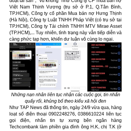
đoạt tài sản", "vu khống" như Công ty CP mua bán nợ
Việt Nam Thịnh Vượng (trụ sở ở P.1, Q.Tân Bình,
TP.HCM), Công ty cổ phần Mua bán nợ Hưng Thịnh
(Hà Nội), Công ty Luật TNHH Pháp Việt (có trụ sở tại
TP.HCM), Công ty Tài chính TNHH MTV Mirae Asset
(TP.HCM),... Tuy nhiên, tình trạng này vẫn tiếp diễn và
càng phức tạp hơn, khiến dư luận vô cùng lo ngại.
Những nạn nhân liên tục nhận các cuộc gọi, tin nhắn
quấy rối, khủng bố theo kiểu xã hội đen
Như TAP News đã thông tin, ngày 24/9 vừa qua, hàng
loạt số điện thoại 0902248276, 0386610224 liên tục
gọi điện, nhắn tin tự xưng bên ngân hàng
Techcombank
làm phiền gia đình ông H.K, chị T.K (ở