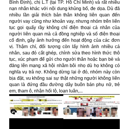
Bình Định), chị L.T (tại TP. Hồ Chí Minh) và rất nhiều
nạn nhân khác với nội dung khủng bố, đe dọa. Dù đã
nhiều lần giải thích bản thân không liên quan đến
người vay cũng như khoản vay, nhưng nhóm trên liên
tục gọi quấy rầy không chỉ điện thoại cá nhân của
người liên quan mà cả đồng nghiệp và số điện thoại
cố định, gây ảnh hưởng đến hoạt động của các đơn
vị. Thậm chí, đối tượng còn lấy hình ảnh nhiều cá
nhân, sau đó cắt ghép, chỉnh sửa theo hình thức thô
tục, xúc phạm để gửi cho người thân hoặc bạn bè và
đăng lên mạng xã hội nhằm bôi nhọ dù họ không có
nghĩa vụ trả nợ. Không dừng lại ở đó, nhóm này còn
bịa đặt, vu khống sai sự thật những người không liên
quan là đứng đầu đường dây buôn bán phụ nữ, trẻ
em, tham ô, nhận hối lộ, loạn luân,...