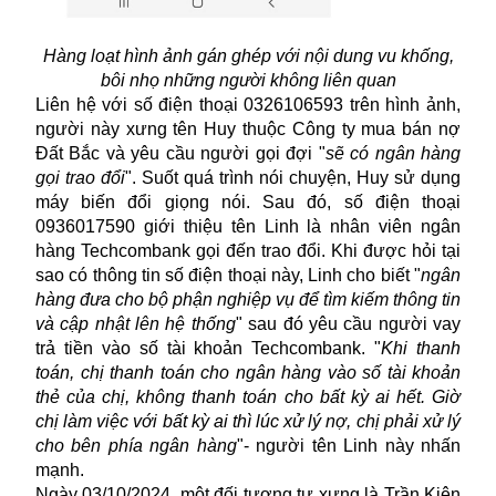
Hàng loạt hình ảnh gán ghép với nội dung vu khống,
bôi nhọ những người không liên quan
Liên hệ với số điện thoại 0326106593 trên hình ảnh,
người này xưng tên Huy thuộc Công ty
mua bán nợ
Đất Bắc và yêu cầu người gọi đợi "
sẽ có ngân hàng
gọi trao đổi
". Suốt quá trình nói chuyện, Huy sử dụng
máy biến đổi giọng nói. Sau đó, số điện thoại
0936017590 giới thiệu tên Linh là nhân viên ngân
hàng Techcombank gọi đến trao đổi. Khi được hỏi tại
sao có thông tin số điện thoại này, Linh cho biết "
ngân
hàng đưa cho bộ phận nghiệp vụ để tìm kiếm thông tin
và cập nhật lên hệ thống
" sau đó yêu cầu người vay
trả tiền vào số tài khoản Techcombank. "
Khi thanh
toán, chị thanh toán cho ngân hàng vào số tài khoản
thẻ của chị, không thanh toán cho bất kỳ ai hết. Giờ
chị làm việc với bất kỳ ai thì lúc xử lý nợ, chị phải xử lý
cho bên phía ngân hàng
"- người tên Linh này nhấn
mạnh.
Ngày 03/10/2024, một đối tượng tự xưng là Trần Kiên