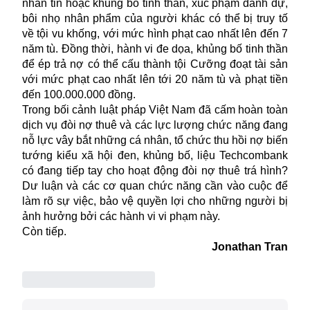
nhắn tin hoặc khủng bố tinh thần, xúc phạm danh dự,
bôi nhọ nhân phẩm của người khác có thể bị truy tố
về tội vu khống, với mức hình phạt cao nhất lên đến 7
năm tù. Đồng thời, hành vi đe dọa, khủng bố tinh thần
để ép trả nợ có thể cấu thành tội Cưỡng đoạt tài sản
với mức phạt cao nhất lên tới 20 năm tù và phạt tiền
đến 100.000.000 đồng.
Trong bối cảnh luật pháp Việt Nam đã cấm hoàn toàn
dịch vụ đòi nợ thuê và các lực lượng chức năng đang
nỗ lực vây bắt những cá nhân, tổ chức thu hồi nợ biến
tướng kiểu xã hội đen, khủng bố, liệu Techcombank
có đang tiếp tay cho hoạt động đòi nợ thuê trá hình?
Dư luận và các cơ quan chức năng cần vào cuộc để
làm rõ sự việc, bảo vệ quyền lợi cho những người bị
ảnh hưởng bởi các hành vi vi phạm này.
Còn tiếp.
Jonathan Tran