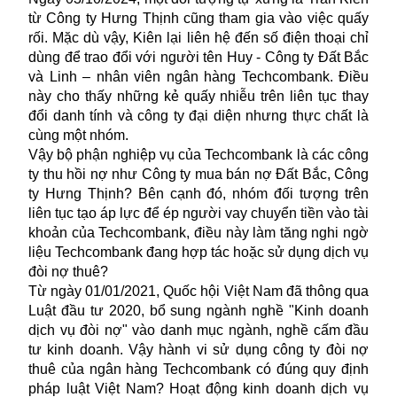
từ Công ty Hưng Thịnh cũng tham gia vào việc quấy
rối. Mặc dù vậy, Kiên lại liên hệ đến số điện thoại chỉ
dùng để trao đổi với người tên Huy - Công ty Đất Bắc
và Linh – nhân viên ngân hàng Techcombank. Điều
này cho thấy những kẻ quấy nhiễu trên liên tục thay
đổi danh tính và công ty đại diện nhưng thực chất là
cùng một nhóm.
Vậy bộ phận nghiệp vụ của Techcombank là các công
ty thu hồi nợ như Công ty mua bán nợ Đất Bắc, Công
ty Hưng Thịnh? Bên cạnh đó, nhóm đối tượng trên
liên tục tạo áp lực để ép người vay chuyển tiền vào tài
khoản của Techcombank, điều này làm tăng nghi ngờ
liệu Techcombank đang hợp tác hoặc sử dụng dịch vụ
đòi nợ thuê?
Từ ngày 01/01/2021, Quốc hội Việt Nam đã thông qua
Luật đầu tư 2020, bổ sung ngành nghề "Kinh doanh
dịch vụ đòi nợ" vào danh mục ngành, nghề cấm đầu
tư kinh doanh. Vậy hành vi sử dụng công ty đòi nợ
thuê của ngân hàng Techcombank có đúng quy định
pháp luật Việt Nam? Hoạt động kinh doanh dịch vụ