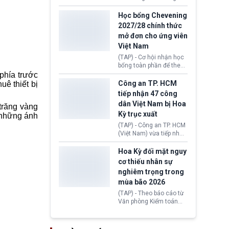
lên lo ngại về việc thực
sớm đạt thỏa thuận với
thi Thỏa thuận Rút khỏi
Iran nhằm mở lại eo biển
Học bổng Chevening
Liên minh châu Âu
Hormuz, mở đường cho
2027/28 chính thức
(Withdrawal
việc khôi phục hoạt
mở đơn cho ứng viên
Agreement).
động hàng hải. Những
Việt Nam
tín hiệu ngoại giao tích
cực này lập tức tác động
(TAP) - Cơ hội nhận học
đến thị trường năng
bổng toàn phần để theo
lượng, kéo giá dầu thế
học chương trình thạc sĩ
 phía trước
giới lùi sâu xuống dưới
tại Vương quốc Anh đã
Công an TP. HCM
huê thiết bị
mức 80 USD/thùng.
chính thức quay trở lại.
tiếp nhận 47 công
Học bổng Chevening
dân Việt Nam bị Hoa
trăng vàng
2027/28 của Chính phủ
Kỳ trục xuất
Anh vừa mở cổng ứng
 những ánh
tuyển dành riêng ứng
(TAP) - Công an TP. HCM
viên Việt Nam, hỗ trợ
(Việt Nam) vừa tiếp nhận
toàn bộ chi phí học tập
47 công dân Việt Nam bị
cùng nhiều quyền lợi
Hoa Kỳ trục xuất về
Hoa Kỳ đối mặt nguy
trong suốt một năm
nước. Đây là đợt có số
cơ thiếu nhân sự
học.
lượng lớn nhất từ đầu
nghiêm trọng trong
năm 2026 đến nay, phản
mùa bão 2026
ánh xu hướng gia tăng
các trường hợp trục
(TAP) - Theo báo cáo từ
xuất.
Văn phòng Kiểm toán
Chính phủ (GAO), Cơ
quan Quản lý Khẩn cấp
Liên bang (FEMA) thuộc