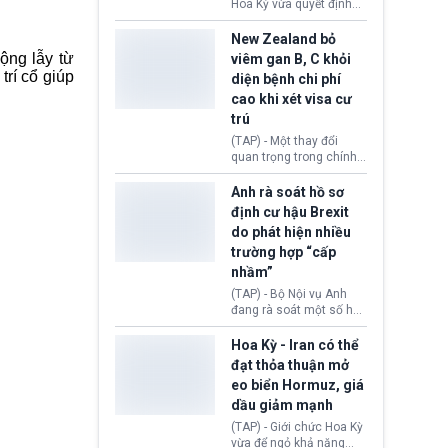
diễn ra sau phán quyết
Hoa Kỳ vừa quyết định
hồi tháng 2 bởi Tòa án
thu hồi thị thực (visa)
Tối cao Hoa Kỳ
của bà Maria Luiza
New Zealand bỏ
(SCOTUS) khi tuyên bố,
Ribeiro Viotti - Đại sứ
lộng lẫy từ
viêm gan B, C khỏi
việc áp thuế diện rộng là
Brazil tại Washington.
 trí cổ giúp
diện bệnh chi phí
hoàn toàn bất hợp pháp.
Động thái trên diễn ra
cao khi xét visa cư
trong bối cảnh tranh
chấp ngoại giao giữa
trú
chính quyền Tổng thống
(TAP) - Một thay đổi
Donald Trump và chính
quan trọng trong chính
phủ cánh tả Tổng thống
sách nhập cư của New
Brazil Luiz Inácio Lula
Zealand đang mở ra
Anh rà soát hồ sơ
da Silva đang leo thang
thêm cơ hội cho nhiều
định cư hậu Brexit
gay gắt.
người muốn định cư. Từ
do phát hiện nhiều
nay, người mắc viêm
trường hợp “cấp
gan B hoặc viêm gan C
sẽ không còn bị mặc
nhầm”
định không đáp ứng tiêu
(TAP) - Bộ Nội vụ Anh
chuẩn sức khỏe chỉ vì
đang rà soát một số hồ
chi phí điều trị khi nộp hồ
sơ thuộc Chương trình
sơ xin visa cư trú.
Định cư EU (EU
Hoa Kỳ - Iran có thể
Settlement Scheme -
đạt thỏa thuận mở
EUSS) sau khi xác định
eo biển Hormuz, giá
có trường hợp được cấp
dầu giảm mạnh
quy chế cư trú hậu
Brexit “do nhầm lẫn”.
(TAP) - Giới chức Hoa Kỳ
Động thái này làm dấy
vừa để ngỏ khả năng