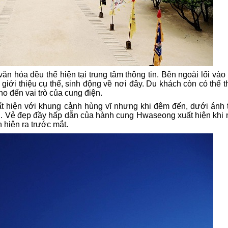
à văn hóa
đều thể hiện tại
trung tâm thông tin
. B
ên ngoài lối vào
m
giới thiệu cụ
thể,
sinh động
về nơi đây
.
Du khách còn có thể
t
cho
đến
vai trò
của
cung điện.
hiện với khung cảnh hùng vĩ nhưng
khi đêm đến
, dưới ánh 
n. Vẻ đẹp đầy hấp dẫn của hành cung Hwaseong xuất hiện khi
 hiện ra trước mắt.