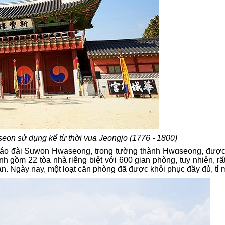
seon sử dụng kể từ thời vua Jeongjo (1776 - 1800)
háo đài Suwon Hwaseong
,
trong tường thành Hw
ɑ
seong
, đượ
nh gồm 22 tòa nhà riêng biệt
với 600 gian phòng
, tuy nhiên, r
 Bản. Ngày nay, một loạt căn phòng đã được khôi phục đầy
đủ,
tỉ 