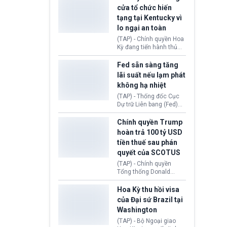
nhằm duy trì hoạt động
Chủ tịch Gianni Infantino
cửa tổ chức hiến
tiếp tục đối mặt cáo
tạng tại Kentucky vì
buộc dùng sức ép tài
lo ngại an toàn
chính để đổi lấy sự ủng
chính trị từ Liên đoàn
(TAP) - Chính quyền Hoa
Bóng đá Jordan. Trước
Kỳ đang tiến hành thủ
áp lực dồn dập, FIFA phải
tục thu hồi chứng nhận
tổ chức cuộc họp khẩn ở
hoạt động của tổ chức
Fed sẵn sàng tăng
Morocco.
hiến tạng Network for
lãi suất nếu lạm phát
Hope (bang Kentucky).
không hạ nhiệt
Nguyên nhân vì đơn vị
này bị cáo buộc có nhiều
(TAP) - Thống đốc Cục
sai sót nghiêm trọng, vi
Dự trữ Liên bang (Fed)
phạm quy định về an
Lisa Cook nói sẽ ủng hộ
toàn y tế.
tăng lãi suất nếu lạm
Chính quyền Trump
phát ở Hoa Kỳ không tiếp
hoàn trả 100 tỷ USD
tục giảm trong thời gian
tiền thuế sau phán
tới.
quyết của SCOTUS
(TAP) - Chính quyền
Tổng thống Donald
Trump đã hoàn trả
khoảng 100 tỷ USD thuế
Hoa Kỳ thu hồi visa
quan từng thu theo Đạo
của Đại sứ Brazil tại
luật Quyền hạn Kinh tế
Washington
Khẩn cấp Quốc tế
(IEEPA). Động thái này
(TAP) - Bộ Ngoại giao