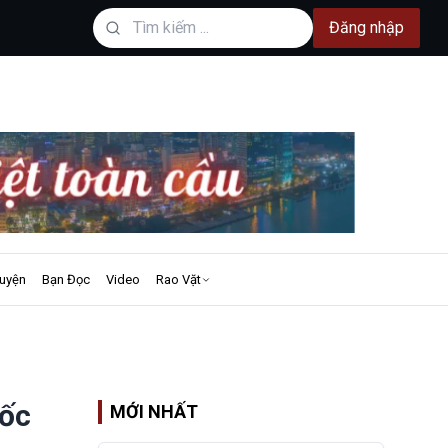
Đăng nhập
uyện
Bạn Đọc
Video
Rao Vặt
uốc
MỚI NHẤT