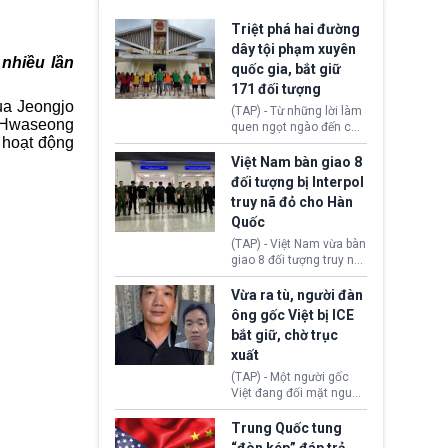
Triệt phá hai đường
dây tội phạm xuyên
 nhiều lần
quốc gia, bắt giữ
171 đối tượng
ua Jeongjo
(TAP) - Từ những lời làm
n Hwaseong
quen ngọt ngào đến các
 hoạt động
“sàn vàng ảo”, bất động
sản trực tuyến cùng
Việt Nam bàn giao 8
đường dây đánh bạc quy
đối tượng bị Interpol
mô lớn, hai tổ chức tội
truy nã đỏ cho Hàn
phạm xuyên quốc gia đã
Quốc
dựng lên mạng lưới hoạt
động tại Việt Nam và
(TAP) - Việt Nam vừa bàn
Lào, lôi kéo hàng nghìn
giao 8 đối tượng truy nã
người tham gia, luân
đỏ Interpol cho lực lượng
chuyển dòng tiền qua
chức năng Hàn Quốc.
Vừa ra tù, người đàn
nhiều lớp tài khoản. Sau
Nhóm này bị xác định
ông gốc Việt bị ICE
hơn 2 tuần phối hợp truy
lừa đảo 619 nạn nhân,
bắt giữ, chờ trục
xét, lực lượng chức năng
chiếm đoạt hơn 17,7 tỷ
hai nước đã bắt giữ 171
xuất
KRW.
đối tượng.
(TAP) - Một người gốc
Việt đang đối mặt nguy
cơ bị trục xuất khỏi Hoa
Kỳ sau khi đã chấp hành
Trung Quốc tung
xong bản án liên quan