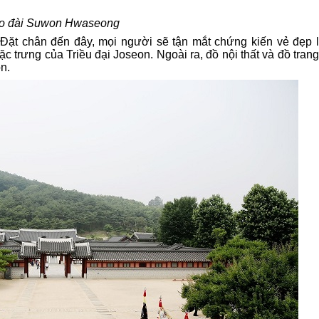
o đài Suwon Hwaseong
Đặt
chân đến đây, mọi người sẽ tận mắt chứng kiến v
ẻ đẹp 
đặc trưng của
Triều đại Joseon
. Ngoài ra, đ
ồ nội thất và đồ trang
on
.