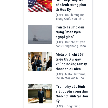
“đòn kép” đáp trả
đến tội ác từ hơn 30
các lệnh trừng phạt
năm trước tại California.
từ Hoa Kỳ
(TAP) - Bộ Thương mại
Trung Quốc vừa tiến
hành áp đặt lệnh trừng
phạt lên hàng loạt thực
Iran tố Trump dàn
thể và siết chặt kiểm
dựng “màn kịch
soát xuất khẩu máy bay
ngoại giao”
không người lái (UAV)
sang Hoa Kỳ. Động thái
(TAP) - Bất chấp tuyên
này nhằm đáp trả các
bố từ Tổng thống Donald
biện pháp hạn chế
Trump về tiến trình đàm
thương mại, áp thuế mới
phán hòa bình, Iran
Meta phải chi 567
cùng lệnh cấm công
khẳng định chưa có bất
triệu USD vì gây
nghệ gần đây từ phía
kỳ thỏa thuận nào.
khủng hoảng tâm lý
Washington.
Tehran cho rằng, Hoa Kỳ
thanh thiếu niên
chỉ đang dàn dựng “màn
kịch ngoại giao” để xoa
(TAP) - Meta Platforms,
dịu căng thẳng.
Inc. (Meta) vừa bị Tòa án
bang New Mexico yêu
cầu đóng góp 567 triệu
Trump ký sắc lệnh
USD vào một quỹ khắc
siết quyền công dân
phục hậu quả. Quyết
theo nơi sinh tại Hoa
định này diễn ra sau khi
Kỳ
toà xác định, những nền
tảng mạng xã hội
(TAP) - Tổng thống