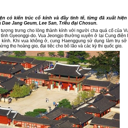
n có kiến trúc cổ
kính và
đầy tinh tế, từng đã xuất hiện
à Dae Jang Geum, Lee San, Triều đại Chosun.
n tượng trưng cho lòng thành kính với người cha quá cố của V
, tỉnh Gyeonggi-do
. Vua Jeongjo
thường xuyên ở lại Cung điệ
 kính.
Khi vua không ở, cung Haenggung sử dụng làm trụ sở
mừng thọ hoàng gi
ɑ
, đại tiệc cho bô lão và các kỳ thi quốc gi
ɑ
.