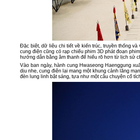
Đặc biệt, dữ
liệu chi tiết về kiến trúc, truyền thống v
cung điện
cũng có
rạp chiếu phim 3D
phát đoạn phi
hướng dẫn bằng âm thanh để hiểu rõ hơn từ
lịch sử 
Vào
b
an ngày
,
hành cung Hwaseong Haenggung xuất 
dịu nhẹ, cung điện lại mang một khung cảnh lãng mạ
đèn lung linh bật sáng, tựa như một câu chuyện cổ tích