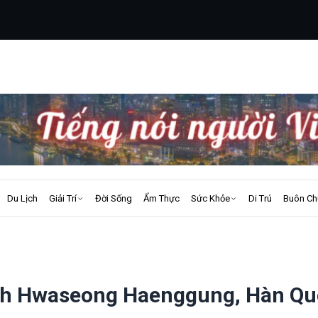
Du Lịch
Giải Trí
Đời Sống
Ẩm Thực
Sức Khỏe
Di Trú
Buôn Ch
ính Hwaseong Haenggung, Hàn Q