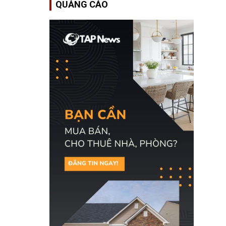
QUẢNG CÁO
Bộ An ninh Nội địa Hoa
Kỳ (DHS) đang đối mặt
nguy cơ thiếu hụt lực
lượng trầm trọng. Điều
này cần được đặc biệt
chú ý bởi nếu các siêu
bão đổ bộ Hoa Kỳ ở nửa
cuối năm 2026, lực
lượng ứng phó “mỏng”
có thể làm nghẽn công
tác cứu trợ; dẫn đến hệ
thống ứng phó khẩn cấp
quốc gia quá tải.