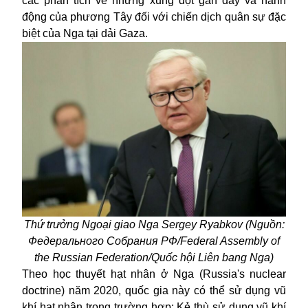
các phân tích về những xung đột gần đây và hành
động của phương Tây đối với chiến dịch quân sự đặc
biệt của Nga tại dải Gaza.
Thứ trưởng Ngoại giao Nga Sergey Ryabkov (Nguồn:
Федерального Собрания РФ/Federal Assembly of
the Russian Federation/Quốc hội Liên bang Nga)
Theo học thuyết hạt nhân ở
Nga
(Russia's nuclear
doctrine) năm 2020, quốc gia này có thể sử dụng vũ
khí hạt nhân trong trường hợp: Kẻ thù sử dụng vũ khí