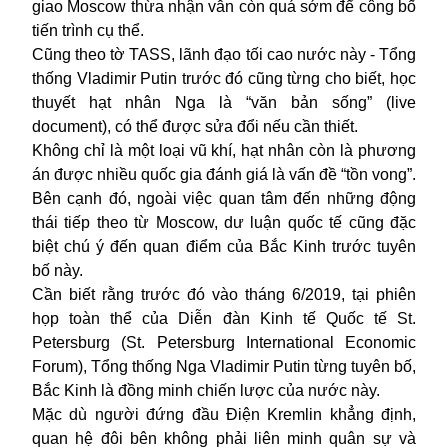
giao Moscow thừa nhận vẫn còn quá sớm để công bố
tiến trình cụ thể.
Cũng theo tờ TASS, lãnh đạo tối cao nước này - Tổng
thống Vladimir Putin trước đó cũng từng cho biết, học
thuyết hạt nhân Nga là “văn bản sống” (live
document), có thể được sửa đổi nếu cần thiết.
Không chỉ là một loại vũ khí, hạt nhân còn là phương
án được nhiều quốc gia đánh giá là vấn đề “tồn vong”.
Bên cạnh đó, ngoài việc quan tâm đến những động
thái tiếp theo từ Moscow, dư luận quốc tế cũng đặc
biệt chú ý đến quan điểm của Bắc Kinh trước tuyên
bố này.
Cần biết rằng trước đó vào tháng 6/2019, tại phiên
họp toàn thể của Diễn đàn Kinh tế Quốc tế St.
Petersburg (St. Petersburg International Economic
Forum), Tổng thống Nga Vladimir Putin từng tuyên bố,
Bắc Kinh là đồng minh chiến lược của nước này.
Mặc dù người đứng đầu Điện Kremlin khẳng định,
quan hệ đôi bên không phải liên minh quân sự và