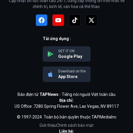
Cập nhật tin tức toàn cầu 24/7, cung cấp thông tin mới nhất về
chính trị, kinh tế, văn hóa và thể thao.
Tải ứng dụng :
GET IT ON
Google Play
Download on the
App Store
Báo điện tử
TAPNews
- Tiếng nói người Việt toàn cầu
Địa chỉ:
US Office: 7280 Spring Flower Ave, Las Vegas, NV 89117
© 1997-2024. Toàn bộ bản quyền thuộc TAPMediaInc
Giới thiệu
Chính sách bảo mật
Liên hệ: