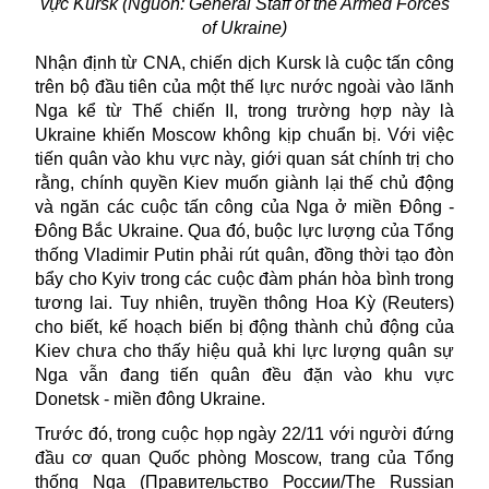
vực Kursk (Nguồn: General Staff of the Armed Forces
of Ukraine)
Nhận định từ CNA, chiến dịch Kursk là cuộc tấn công
trên bộ đầu tiên của một thế lực nước ngoài vào lãnh
Nga kể từ Thế chiến II, trong trường hợp này là
Ukraine khiến Moscow không kịp chuẩn bị. Với việc
tiến quân vào khu vực này, giới quan sát chính trị cho
rằng, chính quyền Kiev muốn giành lại thế chủ động
và ngăn các cuộc tấn công của Nga ở miền Đông -
Đông Bắc Ukraine. Qua đó, buộc lực lượng của Tổng
thống Vladimir Putin phải rút quân, đồng thời tạo đòn
bẩy cho Kyiv trong các cuộc đàm phán hòa bình trong
tương lai. Tuy nhiên, truyền thông Hoa Kỳ (Reuters)
cho biết, kế hoạch biến bị động thành chủ động của
Kiev chưa cho thấy hiệu quả khi lực lượng quân sự
Nga vẫn đang tiến quân đều đặn vào khu vực
Donetsk - miền đông Ukraine.
Trước đó, trong cuộc họp ngày 22/11 với người đứng
đầu cơ quan Quốc phòng Moscow, trang của Tổng
thống Nga (Правительство России/The Russian