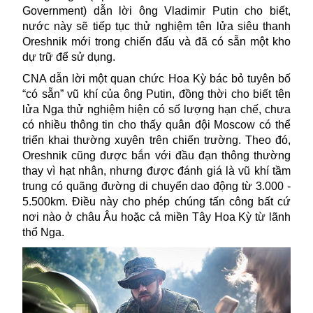
Government) dẫn lời ông Vladimir Putin cho biết,
nước này sẽ tiếp tục thử nghiệm tên lửa siêu thanh
Oreshnik mới trong chiến đấu và đã có sẵn một kho
dự trữ để sử dụng.
CNA dẫn lời một quan chức Hoa Kỳ bác bỏ tuyên bố
“có sẵn” vũ khí của ông Putin, đồng thời cho biết tên
lửa Nga thử nghiệm hiện có số lượng hạn chế, chưa
có nhiều thông tin cho thấy quân đội Moscow có thể
triển khai thường xuyên trên chiến trường. Theo đó,
Oreshnik cũng được bắn với đầu đạn thông thường
thay vì hạt nhân, nhưng được đánh giá là vũ khí tầm
trung có quãng đường di chuyển dao động từ 3.000 -
5.500km. Điều này cho phép chúng tấn công bất cứ
nơi nào ở châu Âu hoặc cả miền Tây Hoa Kỳ từ lãnh
thổ Nga.