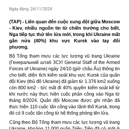
Ngày đăng:
24/11/2024
(TAP) - Liên quan đến cuộc xung đột giữa
Moscow
- Kiev, nhiều nguồn tin từ chiến trường cho biết,
Nga tiếp tục thử tên lửa mới, trong khi Ukraine mất
gần nửa (40%) khu vực Kursk
vào tay đối
phương.
Bộ Tổng tham mưu các lực lượng vũ trang Ukrain
e
(Генеральний штаб ЗСУ/ General Staff of the Armed
Forces of Ukraine) ngày 24/10 (giờ châu Âu) thông tin
cho biết, diện tích kiểm soát khu vực Kursk của quân
đội Kiev (thủ đô
Ukrain
e) đã giảm từ 1.376 km2 xuống
còn 800 km2 - tức mất đi 40% quyền kiểm soát kể từ
khi nước này thực hiện cuộc phản công vào Nga từ
tháng 8/2024. Quân đội Moscow được ghi nhận đã
thực hiện 110 cuộc tấn công vào lãnh thổ Kursk, trong
đó có 9 cuộc tấn công từ hệ thống phóng tên lửa.
Cũng theo
Bộ Tổng tham mưu các lực lượng vũ trang
Ukrain
e, khoảng 11.000 quân Triều Tiên đã có mặt ở