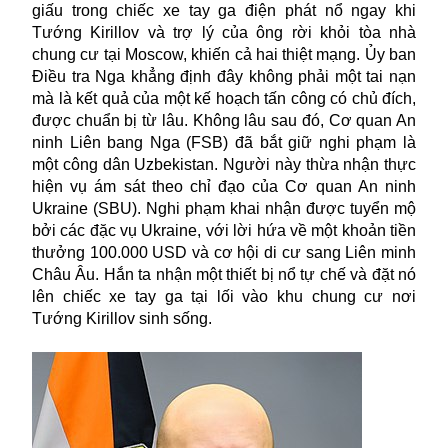
giấu trong chiếc xe tay ga điện phát nổ ngay khi
Tướng Kirillov và trợ lý của ông rời khỏi tòa nhà
chung cư tại Moscow, khiến cả hai thiệt mạng. Ủy ban
Điều tra Nga khẳng định đây không phải một tai nạn
mà là kết quả của một kế hoạch tấn công có chủ đích,
được chuẩn bị từ lâu. Không lâu sau đó, Cơ quan An
ninh Liên bang Nga (FSB) đã bắt giữ nghi phạm là
một công dân Uzbekistan. Người này thừa nhận thực
hiện vụ ám sát theo chỉ đạo của Cơ quan An ninh
Ukraine (SBU). Nghi phạm khai nhận được tuyển mộ
bởi các đặc vụ Ukraine, với lời hứa về một khoản tiền
thưởng 100.000 USD và cơ hội di cư sang Liên minh
Châu Âu. Hắn ta nhận một thiết bị nổ tự chế và đặt nó
lên chiếc xe tay ga tại lối vào khu chung cư nơi
Tướng Kirillov sinh sống.