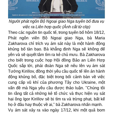
Người phát ngôn Bộ Ngoại giao Nga tuyên bố đưa vụ
việc ra Liên hợp quốc (Ảnh cắt từ clip)
Theo các nguồn tin quốc tế, trong tuyên bố hôm 18/12,
Phát ngôn viên Bộ Ngoại giao Nga, bà Maria
Zakharova chỉ trích vụ ám sát này là một hành động
khủng bố tàn bạo. Bà khẳng định Nga sẽ không để
yên và sẽ quyết tâm tìm ra kẻ chủ mưu. Bà Zakharova
cho biết trong cuộc họp Hội đồng Bảo an Liên Hợp
Quốc sắp tới, phái đoàn Nga sẽ nêu lên vụ ám sát
Tướng Kirillov, đồng thời yêu cầu quốc tế lên án hành
động khủng bố, đặc biệt trong bối cảnh bàn về việc
cung cấp vũ khí của phương Tây cho Ukraine, một
vấn đề mà Nga yêu cầu được thảo luận. "Chúng tôi
tin rằng tất cả những kẻ tổ chức và thực hiện vụ sát
hại ông Igor Kirillov sẽ bị tìm ra và trừng phạt, bất kể
họ ở đâu hay thuộc về ai," bà Zakharova nhấn mạnh.
Vụ ám sát xảy ra vào ngày 17/12, khi một quả bom