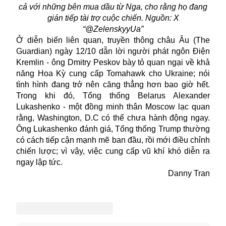
cả với những bên mua dầu từ Nga, cho rằng họ đang
gián tiếp tài trợ cuộc chiến. Nguồn: X
“@ZelenskyyUa”
Ở diễn biến liên quan, truyền thông châu Âu (The
Guardian) ngày 12/10 dẫn lời người phát ngôn Điện
Kremlin - ông Dmitry Peskov bày tỏ quan ngại về khả
năng Hoa Kỳ cung cấp Tomahawk cho Ukraine; nói
tình hình đang trở nên căng thẳng hơn bao giờ hết.
Trong khi đó, Tổng thống Belarus Alexander
Lukashenko - một đồng minh thân Moscow lạc quan
rằng, Washington, D.C có thể chưa hành động ngay.
Ông Lukashenko đánh giá, Tổng thống Trump thường
có cách tiếp cận mạnh mẽ ban đầu, rồi mới điều chỉnh
chiến lược; vì vậy, việc cung cấp vũ khí khó diễn ra
ngay lập tức.
Danny Tran