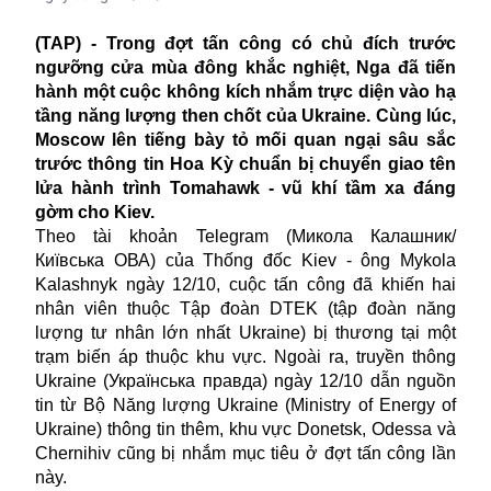
(TAP) - Trong đợt tấn công có chủ đích trước
ngưỡng cửa mùa đông khắc nghiệt, Nga đã tiến
hành một cuộc không kích nhắm trực diện vào hạ
tầng năng lượng then chốt của Ukraine. Cùng lúc,
Moscow lên tiếng bày tỏ mối quan ngại sâu sắc
trước thông tin Hoa Kỳ chuẩn bị chuyển giao tên
lửa hành trình Tomahawk - vũ khí tầm xa đáng
gờm cho Kiev.
Theo tài khoản Telegram (Микола Калашник/
Київська ОВА) của Thống đốc Kiev - ông Mykola
Kalashnyk ngày 12/10, cuộc tấn công đã khiến hai
nhân viên thuộc Tập đoàn DTEK (tập đoàn năng
lượng tư nhân lớn nhất Ukraine) bị thương tại một
trạm biến áp thuộc khu vực. Ngoài ra, truyền thông
Ukraine (Українська правда) ngày 12/10 dẫn nguồn
tin từ Bộ Năng lượng Ukraine (Ministry of Energy of
Ukraine) thông tin thêm, khu vực Donetsk, Odessa và
Chernihiv cũng bị nhắm mục tiêu ở đợt tấn công lần
này.