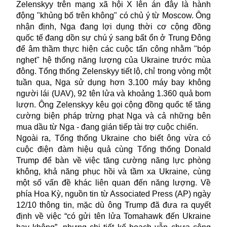
Zelenskyy trên mạng xã hội X lên án đây là hành
động "khủng bố trên không" có chủ ý từ Moscow. Ông
nhận định, Nga đang lợi dụng thời cơ cộng đồng
quốc tế đang dồn sự chú ý sang bất ổn ở Trung Đông
để âm thầm thực hiện các cuộc tấn công nhằm "bóp
nghẹt" hệ thống năng lượng của Ukraine trước mùa
đông. Tổng thống Zelenskyy tiết lộ, chỉ trong vòng một
tuần qua, Nga sử dụng hơn 3.100 máy bay không
người lái (UAV), 92 tên lửa và khoảng 1.360 quả bom
lượn. Ông Zelenskyy kêu gọi cộng đồng quốc tế tăng
cường biện pháp trừng phạt Nga và cả những bên
mua dầu từ Nga - đang gián tiếp tài trợ cuộc chiến.
Ngoài ra, Tổng thống Ukraine cho biết ông vừa có
cuộc điện đàm hiệu quả cùng Tổng thống Donald
Trump để bàn về việc tăng cường năng lực phòng
không, khả năng phục hồi và tầm xa Ukraine, cùng
một số vấn đề khác liên quan đến năng lượng. Về
phía Hoa Kỳ, nguồn tin từ Associated Press (AP) ngày
12/10 thông tin, mặc dù ông Trump đã đưa ra quyết
định về việc “có gửi tên lửa Tomahawk đến Ukraine