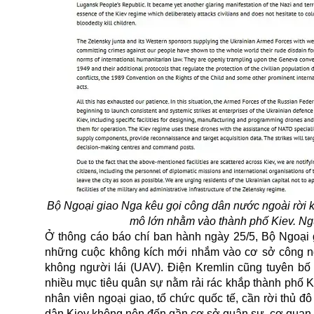
Bộ Ngoại giao Nga kêu gọi công dân nước ngoài rời k
mô lớn nhằm vào thành phố Kiev. Nguồ
Ở thông cáo báo chí ban hành ngày 25/5, Bộ Ngoại gia
những cuộc không kích mới nhắm vào cơ sở công nghi
không người lái (UAV). Điện Kremlin cũng tuyên bố t
nhiều mục tiêu quân sự nằm rải rác khắp thành phố 
nhân viên ngoại giao, tổ chức quốc tế, cần rời thủ 
dân Kiev không nên đến gần cơ sở quân sự, cơ quan 