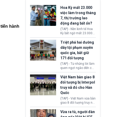
Hoa Kỳ mất 23.000
việc làm trong tháng
7, thị trường lao
động đang bất ổn?
 tiến hành
(TAP) - Nền kinh tế Hoa
Kỳ bất ngờ mất 23.000
việc làm vào tháng 7,
cho thấy thị trường lao
Triệt phá hai đường
động có dấu hiệu suy
dây tội phạm xuyên
yếu sau thời gian duy trì
quốc gia, bắt giữ
tương đối ổn định suốt
171 đối tượng
nửa năm 2026.
(TAP) - Từ những lời làm
quen ngọt ngào đến các
“sàn vàng ảo”, bất động
sản trực tuyến cùng
Việt Nam bàn giao 8
đường dây đánh bạc quy
đối tượng bị Interpol
mô lớn, hai tổ chức tội
truy nã đỏ cho Hàn
phạm xuyên quốc gia đã
Quốc
dựng lên mạng lưới hoạt
động tại Việt Nam và
(TAP) - Việt Nam vừa bàn
Lào, lôi kéo hàng nghìn
giao 8 đối tượng truy nã
người tham gia, luân
đỏ Interpol cho lực lượng
chuyển dòng tiền qua
chức năng Hàn Quốc.
Vừa ra tù, người đàn
nhiều lớp tài khoản. Sau
Nhóm này bị xác định