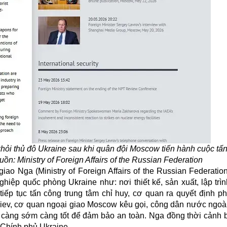
hỏi thủ đô Ukraine sau khi quân đội Moscow tiến hành cuộc tấ
n: Ministry of Foreign Affairs of the Russian Federation
o Nga (Ministry of Foreign Affairs of the Russian Federation
ệp quốc phòng Ukraine như: nơi thiết kế, sản xuất, lập trì
iếp tục tấn công trung tâm chỉ huy, cơ quan ra quyết định phí
Kiev, cơ quan ngoại giao Moscow kêu gọi, công dân nước ngoà
đô càng sớm càng tốt để đảm bảo an toàn. Nga đồng thời cảnh 
Chính phủ Ukraine.