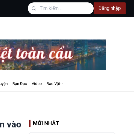
Đăng nhập
uyện
Bạn Đọc
Video
Rao Vặt
ớn vào
MỚI NHẤT