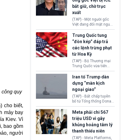
ông gốc Việt bị ICE
hơn 2 tuần phối hợp truy
lừa đảo 619 nạn nhân,
bắt giữ, chờ trục
xét, lực lượng chức năng
chiếm đoạt hơn 17,7 tỷ
hai nước đã bắt giữ 171
xuất
KRW.
đối tượng.
(TAP) - Một người gốc
Việt đang đối mặt nguy
cơ bị trục xuất khỏi Hoa
Kỳ sau khi đã chấp hành
Trung Quốc tung
xong bản án liên quan
“đòn kép” đáp trả
đến tội ác từ hơn 30
các lệnh trừng phạt
năm trước tại California.
từ Hoa Kỳ
(TAP) - Bộ Thương mại
Trung Quốc vừa tiến
hành áp đặt lệnh trừng
phạt lên hàng loạt thực
Iran tố Trump dàn
thể và siết chặt kiểm
dựng “màn kịch
soát xuất khẩu máy bay
ngoại giao”
không người lái (UAV)
n công quy
sang Hoa Kỳ. Động thái
(TAP) - Bất chấp tuyên
này nhằm đáp trả các
bố từ Tổng thống Donald
) cho biết,
biện pháp hạn chế
Trump về tiến trình đàm
thương mại, áp thuế mới
phán hòa bình, Iran
nh máy bay
Meta phải chi 567
cùng lệnh cấm công
khẳng định chưa có bất
triệu USD vì gây
a Kiev. Vì
nghệ gần đây từ phía
kỳ thỏa thuận nào.
khủng hoảng tâm lý
i, bao gồm
Washington.
Tehran cho rằng, Hoa Kỳ
thanh thiếu niên
chỉ đang dàn dựng “màn
báo, người
kịch ngoại giao” để xoa
(TAP) - Meta Platforms,