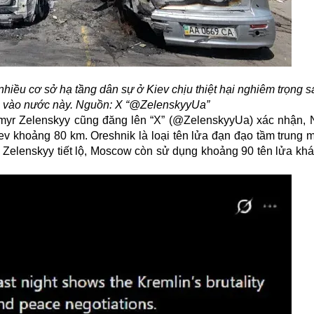
iều cơ sở hạ tầng dân sự ở Kiev chịu thiệt hại nghiêm trọng s
 vào nước này. Nguồn: X “@ZelenskyyUa”
myr Zelenskyy cũng đăng lên “X” (@ZelenskyyUa) xác nhận,
iev khoảng 80 km. Oreshnik là loại tên lửa đạn đạo tầm trung 
 Zelenskyy tiết lộ, Moscow còn sử dụng khoảng 90 tên lửa khá