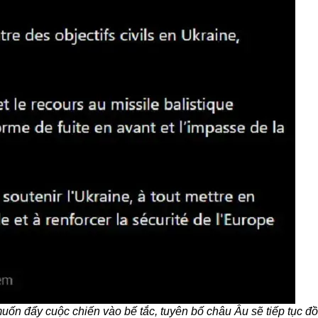
ốn đẩy cuộc chiến vào bế tắc, tuyên bố châu Âu sẽ tiếp tục đ