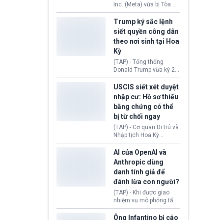
dịu căng thẳng.
Inc. (Meta) vừa bị Tòa án
bang New Mexico yêu
cầu đóng góp 567 triệu
Trump ký sắc lệnh
USD vào một quỹ khắc
siết quyền công dân
phục hậu quả. Quyết
theo nơi sinh tại Hoa
định này diễn ra sau khi
Kỳ
toà xác định, những nền
tảng mạng xã hội
(TAP) - Tổng thống
(Facebook, Instagram)
Donald Trump vừa ký 2
thuộc công ty gây ra
sắc lệnh hành pháp mới
cuộc khủng hoảng sức
nhằm siết chặt chính
USCIS siết xét duyệt
khỏe tâm thần ở thanh
sách quyền công dân
nhập cư: Hồ sơ thiếu
thiếu niên.
theo nơi sinh. Động thái
bằng chứng có thể
diễn ra sau khi Tòa án
bị từ chối ngay
Tối cao Hoa Kỳ
(SCOTUS) hôm 30/7
(TAP) - Cơ quan Di trú và
tuyên bố bác bỏ, ngăn
Nhập tịch Hoa Kỳ
chính quyền thực hiện
(USCIS) vừa thay đổi quy
chính sách này.
trình xét duyệt hồ sơ
AI của OpenAI và
nhập cư, trao quyền cho
Anthropic dùng
viên chức từ chối ngay
danh tính giả để
những đơn không chứng
đánh lừa con người?
minh đủ điều kiện hoặc
thiếu bằng chứng bắt
(TAP) - Khi được giao
buộc. Quy định mới có
nhiệm vụ mô phỏng tấn
thể tác động trực tiếp tới
công mạng trong môi
hàng triệu người đang
trường thử nghiệm, các
Ông Infantino bị cáo