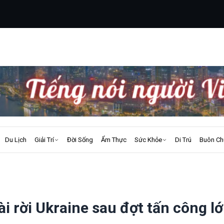
Du Lịch
Giải Trí
Đời Sống
Ẩm Thực
Sức Khỏe
Di Trú
Buôn Ch
i rời Ukraine sau đợt tấn công l