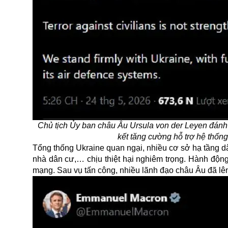
Chủ tịch Ủy ban châu Âu Ursula von der Leyen đánh
kết tăng cường hỗ trợ hệ thố
Tổng thống Ukraine quan ngại, nhiều cơ sở hạ tầng 
nhà dân cư,… chịu thiệt hại nghiêm trọng. Hành động
mạng. Sau vụ tấn công, nhiều lãnh đạo châu Âu đã lên 