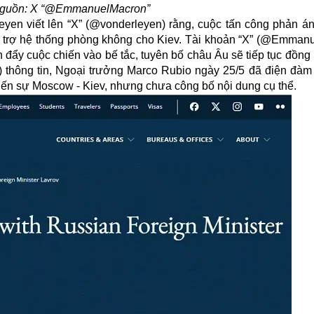
Nguồn: X “@EmmanuelMacron”
eyen viết lên “X” (@vonderleyen) rằng, cuộc tấn công phản 
ỗ trợ hệ thống phòng không cho Kiev. Tài khoản “X” (@Emman
y cuộc chiến vào bế tắc, tuyên bố châu Âu sẽ tiếp tục đồng
) thông tin, Ngoại trưởng Marco Rubio ngày 25/5 đã điện đàm
iến sự Moscow - Kiev, nhưng chưa công bố nội dung cụ thể.