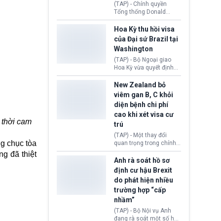
(TAP) - Chính quyền
Tổng thống Donald
Trump đã hoàn trả
khoảng 100 tỷ USD thuế
Hoa Kỳ thu hồi visa
quan từng thu theo Đạo
của Đại sứ Brazil tại
luật Quyền hạn Kinh tế
Washington
Khẩn cấp Quốc tế
(IEEPA). Động thái này
(TAP) - Bộ Ngoại giao
diễn ra sau phán quyết
Hoa Kỳ vừa quyết định
hồi tháng 2 bởi Tòa án
thu hồi thị thực (visa)
Tối cao Hoa Kỳ
của bà Maria Luiza
New Zealand bỏ
(SCOTUS) khi tuyên bố,
Ribeiro Viotti - Đại sứ
viêm gan B, C khỏi
việc áp thuế diện rộng là
Brazil tại Washington.
diện bệnh chi phí
hoàn toàn bất hợp pháp.
Động thái trên diễn ra
cao khi xét visa cư
trong bối cảnh tranh
 thời cam
chấp ngoại giao giữa
trú
chính quyền Tổng thống
(TAP) - Một thay đổi
Donald Trump và chính
g chục tòa
quan trọng trong chính
phủ cánh tả Tổng thống
sách nhập cư của New
g đã thiệt
Brazil Luiz Inácio Lula
Zealand đang mở ra
Anh rà soát hồ sơ
da Silva đang leo thang
thêm cơ hội cho nhiều
định cư hậu Brexit
gay gắt.
người muốn định cư. Từ
do phát hiện nhiều
nay, người mắc viêm
trường hợp “cấp
gan B hoặc viêm gan C
sẽ không còn bị mặc
nhầm”
định không đáp ứng tiêu
(TAP) - Bộ Nội vụ Anh
chuẩn sức khỏe chỉ vì
đang rà soát một số hồ