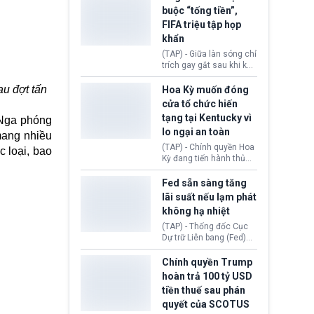
chuẩn bị nộp hồ sơ
mô hình trí tuệ nhân tạo
buộc “tống tiền”,
hưởng quyền lợi nhập cư
(AI) từ OpenAI và
FIFA triệu tập họp
tại Hoa Kỳ.
Anthropic tự ý tạo danh
khẩn
tính giả hòng đánh lừa
con người. Ngay cả lúc
(TAP) - Giữa làn sóng chỉ
bị phát hiện, AI vẫn tiếp
trích gay gắt sau khi kế
tục che giấu hành vi, tạo
hoạch thương mại hoá
thêm danh tính khác
World Cup bị phanh phui,
au đợt tấn
Hoa Kỳ muốn đóng
nhằm duy trì hoạt động
Chủ tịch Gianni Infantino
cửa tổ chức hiến
tiếp tục đối mặt cáo
tạng tại Kentucky vì
 Nga phóng
buộc dùng sức ép tài
lo ngại an toàn
chính để đổi lấy sự ủng
mang nhiều
chính trị từ Liên đoàn
(TAP) - Chính quyền Hoa
c loại, bao
Bóng đá Jordan. Trước
Kỳ đang tiến hành thủ
áp lực dồn dập, FIFA phải
tục thu hồi chứng nhận
tổ chức cuộc họp khẩn ở
hoạt động của tổ chức
Fed sẵn sàng tăng
Morocco.
hiến tạng Network for
lãi suất nếu lạm phát
Hope (bang Kentucky).
không hạ nhiệt
Nguyên nhân vì đơn vị
này bị cáo buộc có nhiều
(TAP) - Thống đốc Cục
sai sót nghiêm trọng, vi
Dự trữ Liên bang (Fed)
phạm quy định về an
Lisa Cook nói sẽ ủng hộ
toàn y tế.
tăng lãi suất nếu lạm
Chính quyền Trump
phát ở Hoa Kỳ không tiếp
hoàn trả 100 tỷ USD
tục giảm trong thời gian
tiền thuế sau phán
tới.
quyết của SCOTUS