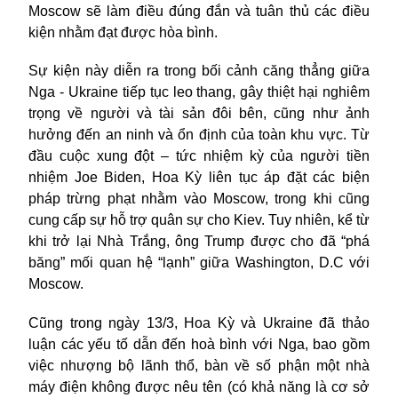
Moscow sẽ làm điều đúng đắn và tuân thủ các điều
kiện nhằm đạt được hòa bình.
Sự kiện này diễn ra trong bối cảnh căng thẳng giữa
Nga - Ukraine tiếp tục leo thang, gây thiệt hại nghiêm
trọng về người và tài sản đôi bên, cũng như ảnh
hưởng đến an ninh và ổn định của toàn khu vực. Từ
đầu cuộc xung đột – tức nhiệm kỳ của người tiền
nhiệm Joe Biden, Hoa Kỳ liên tục áp đặt các biện
pháp trừng phạt nhằm vào Moscow, trong khi cũng
cung cấp sự hỗ trợ quân sự cho Kiev. Tuy nhiên, kể từ
khi trở lại Nhà Trắng, ông Trump được cho đã “phá
băng” mối quan hệ “lạnh” giữa Washington, D.C với
Moscow.
Cũng trong ngày 13/3, Hoa Kỳ và Ukraine đã thảo
luận các yếu tố dẫn đến hoà bình với Nga, bao gồm
việc nhượng bộ lãnh thổ, bàn về số phận một nhà
máy điện không được nêu tên (có khả năng là cơ sở