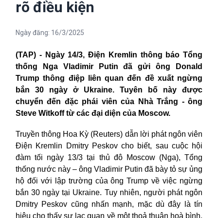
rõ điều kiện
Ngày đăng:
16/3/2025
(TAP) -
Ngày 14/3, Điện Kremlin thông báo Tổng
thống Nga Vladimir Putin đã gửi ông Donald
Trump thông điệp liên quan đến đề xuất ngừng
bắn 30 ngày ở Ukraine. Tuyên bố này được
chuyển đến đặc phái viên của Nhà Trắng - ông
Steve Witkoff từ các đại diện của Moscow.
Truyền thông Hoa Kỳ (Reuters) dẫn lời
phát ngôn viên
Điện Kremlin Dmitry Peskov
cho biết,
sau cuộc hội
đàm tối ngày 13/3 tại thủ đô Moscow (Nga), Tổng
thống nước này – ông Vladimir
Putin đã bày tỏ sự ủng
hộ đối với lập trường của ông Trump về việc
ngừng
bắn
30 ngày tại Ukraine. Tuy nhiên, người phát ngôn
Dmitry Peskov cũng nhấn mạnh, mặc dù đây là tín
hiệu cho thấy sự lạc quan về một thoả thuận hoà bình,