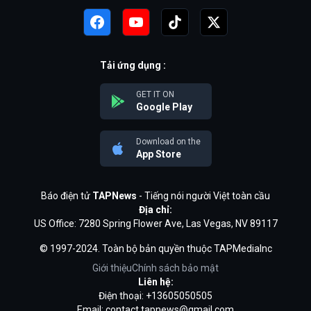
Tải ứng dụng :
GET IT ON
Google Play
Download on the
App Store
Báo điện tử
TAPNews
- Tiếng nói người Việt toàn cầu
Địa chỉ:
US Office: 7280 Spring Flower Ave, Las Vegas, NV 89117
© 1997-2024. Toàn bộ bản quyền thuộc TAPMediaInc
Giới thiệu
Chính sách bảo mật
Liên hệ:
Điện thoại: +13605050505
Email:
contact.tapnews@gmail.com