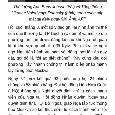
Thủ tướng Anh Boris Johson (trái) và Tổng thống
Ukraine Volodymyr Zelensky (phải) trong cuộc gặp
mặt tại Kyiv ngày 9/4. Ảnh: AFP
Hồi cuối tháng 3, một số video ghi lại hình ảnh thi thể
của dân thường tại TP Bucha (Ukraine) và một số địa
phương lân cận được đăng tải sau khi Nga rút quân
khỏi khu vực quanh thủ đô Kyiv. Phía Ukraine nghi
ngờ Nga tiến hành vụ thảm sát đồng thời lên án gay
gắt, gọi đó là “tội ác diệt chủng”. Kyiv cũng kêu gọi
phương Tây nhanh chóng thi hành biện pháp mạnh
tay trừng phạt Moskva.
Ngày 7/4, với kết quả 93 phiếu ủng hộ, 24 phiếu
chống và 58 phiếu trắng, Đại hội đồng Liên Hợp Quốc
(LHQ) thông qua Nghị quyết đình chỉ tư cách thành
viên của Nga tại Hội đồng Nhân quyền
. Ngay sau
quyết định từ LHQ, Bộ Ngoại giao Nga lập tức thông
báo Moskva sẽ kết thúc sớm tư cách thành viên Hội