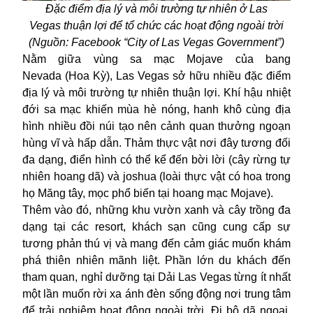
Đặc điểm địa lý và môi trường tự nhiên ở
Las
Vegas
thuận lợi để tổ chức các hoạt động ngoài trời
(Nguồn: Facebook “
City of Las Vegas Government”)
Nằm giữa vùng sa mạc Mojave của bang
Nevada (Hoa Kỳ), Las Vegas sở hữu nhiều đặc điểm
địa lý và môi trường tự nhiên thuận lợi. Khí hậu nhiệt
đới sa mạc khiến mùa hè nóng, hanh khô cùng địa
hình nhiều đồi núi tạo nên cảnh quan thưởng ngoạn
hùng vĩ và hấp dẫn. Thảm thực vật nơi đây tương đối
đa dạng, điển hình có thể kể đến bời lời (cây rừng tự
nhiên hoang dã) và joshua (loài thực vật có hoa trong
họ Măng tây, mọc phổ biến tại hoang mạc Mojave).
Thêm vào đó, những khu vườn xanh và cây trồng đa
dạng tại các resort, khách sạn cũng cung cấp sự
tương phản thú vị và mang đến cảm giác muốn khám
phá thiên nhiên mãnh liệt. Phần lớn du khách đến
tham quan, nghỉ dưỡng tại Dải
Las Vegas
từng ít nhất
một lần muốn rời xa ánh đèn sống động nơi trung tâm
để trải nghiệm hoạt động ngoài trời. Đi bộ dã ngoại,