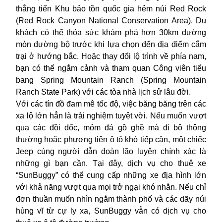
thẳng tiến Khu bảo tồn quốc gia hẻm núi Red Rock
(Red Rock Canyon National Conservation Area). Du
khách có thể thỏa sức khám phá hơn 30km đường
mòn đường bộ trước khi lựa chọn đến địa điểm cắm
trại ở hướng bắc. Hoặc thay đổi lộ trình về phía nam,
bạn có thể ngắm cảnh và tham quan Công viên tiểu
bang Spring Mountain Ranch (Spring Mountain
Ranch State Park) với các tòa nhà lịch sử lâu đời.
Với các tín đồ đam mê tốc độ, việc băng băng trên các
xa lộ lớn hẳn là trải nghiệm tuyệt vời. Nếu muốn vượt
qua các đồi dốc, mỏm đá gồ ghề mà đi bộ thông
thường hoặc phương tiện ô tô khó tiếp cận, một chiếc
Jeep cùng người dẫn đoàn lão luyện chính xác là
những gì bạn cần. Tại đây, dịch vụ cho thuê xe
“SunBuggy” có thể cung cấp những xe địa hình lớn
với khả năng vượt qua mọi trở ngại khó nhằn. Nếu chỉ
đơn thuần muốn nhìn ngắm thành phố và các dãy núi
hùng vĩ từ cự ly xa, SunBuggy vẫn có dịch vụ cho