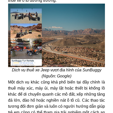
thuê xe ô tô đường trường.
Dịch vụ thuê xe Jeep vượt địa hình của SunBuggy
(Nguồn: G
oogle)
Một dịch vụ khác cũng khá phổ biến tại đây chính là
thuê máy xúc, máy ủi, máy lật hoặc thiết bị khổng lồ
khác để di chuyển quanh các mô đất, xếp những tảng
đá lớn, đào hố hoặc nghiền nát ô tô cũ. Các thao tác
tương đối đơn giản và luôn có người hướng dẫn giúp
trẻ em cũng có thể tham gia trải nghiệm một cách an