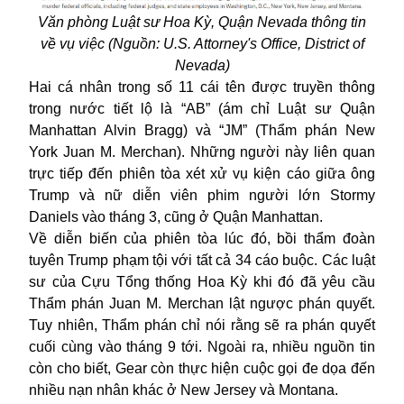
Văn phòng Luật sư Hoa Kỳ, Quận Nevada thông tin
về vụ việc (Nguồn: U.S. Attorney's Office, District of
Nevada)
Hai cá nhân trong số 11 cái tên được truyền thông
trong nước tiết lộ là “AB” (ám chỉ Luật sư Quận
Manhattan Alvin Bragg) và “JM” (Thẩm phán New
York Juan M. Merchan). Những người này liên quan
trực tiếp đến phiên tòa xét xử vụ kiện cáo giữa ông
Trump và nữ diễn viên phim người lớn Stormy
Daniels vào tháng 3, cũng ở Quận Manhattan.
Về diễn biến của phiên tòa lúc đó, bồi thẩm đoàn
tuyên
Trump
phạm tội với tất cả 34 cáo buộc. Các luật
sư của Cựu Tổng thống Hoa Kỳ khi đó đã yêu cầu
Thẩm phán Juan M. Merchan lật ngược phán quyết.
Tuy nhiên, Thẩm phán chỉ nói rằng sẽ ra phán quyết
cuối cùng vào tháng 9 tới. Ngoài ra, nhiều nguồn tin
còn cho biết, Gear còn thực hiện cuộc gọi đe dọa đến
nhiều nạn nhân khác ở New Jersey và Montana.