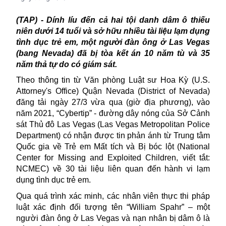
(TAP) - Dính líu đến cả hai tội danh d
âm ô thiếu
niên dưới 14 tuổi và sở hữu nhiều tài liệu lạm dụng
tình dục trẻ em, một người đàn ông ở Las Vegas
(bang Nevada) đã bị tòa kết án 10 năm tù và 35
năm thả tự do có giám sát.
Theo thông tin từ
Văn phòng Luật sư Hoa Kỳ (U.S.
Attorney's Office) Quận Nevada (District of Nevada)
đăng tải ngày 27/3 vừa qua (giờ địa phương), vào
năm 2021, “Cybertip” - đường dây nóng của Sở Cảnh
sát Thủ đô Las Vegas (Las Vegas Metropolitan Police
Department) có nhận được tin phản ánh từ Trung tâm
Quốc gia về Trẻ em Mất tích và Bị bóc lột (National
Center for Missing and Exploited Children, viết tắt:
NCMEC) về 30 tài liệu liên quan đến hành vi lạm
dụng tình dục
trẻ em
.
Qua quá trình xác minh, các nhân viên thực thi pháp
luật xác định đối tượng tên “William Spahr” – một
người đàn ông ở Las Vegas và nạn nhân bị dâm ô là