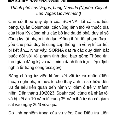
Thành phố Las Vegas, bang Nevada (Nguồn: City of
Las Vegas Government)
Căn cứ theo quy định của SORNA, tất cả các tiểu
bang, Quận Columbia, các vùng lãnh thổ và thuộc địa
của
Hoa Kỳ
cũng như các bộ lạc da đỏ phải duy trì sổ
đăng ký tội phạm tình dục. Đồng thời, tội phạm được
yêu cầu phải duy trì cung cấp thông tin về vị trí cư trú,
bị kết án,... Như vậy, SORNA đặt ra các quy định bắt
buộc đối với tội phạm tình dục, bao gồm: Thông tin,
thời gian đăng ký và xác minh danh tính trực tiếp (định
nghĩa từ trang congress.gov).
Bằng chứng từ việc khám xét vật tư cá nhân (điện
thoại) nghi phạm thực tế cho thấy anh ta sở hữu đến
33 tài liệu liên quan đến hành vi dâm ô trẻ vị thành
niên. Đến tháng 10/2023, Spahr cuối cùng đã nhận tội
và bị kết án 10 năm tù cùng 35 năm thả tự do có giám
sát vào ngày 26/3 vừa qua.
Do tính nghiêm trọng của vụ việc, Cục Điều tra Liên