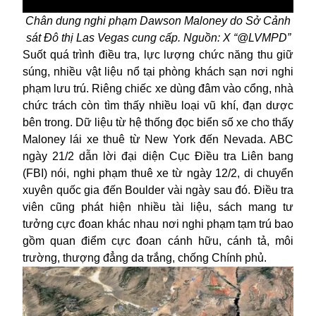
Chân dung nghi phạm Dawson Maloney do Sở Cảnh
sát Đô thị Las Vegas cung cấp. Nguồn: X “@LVMPD”
Suốt quá trình điều tra, lực lượng chức năng thu giữ
súng, nhiều vật liệu nổ tại phòng khách sạn nơi nghi
phạm lưu trú. Riêng chiếc xe dùng đâm vào cổng, nhà
chức trách còn tìm thấy nhiều loại
vũ khí
, đạn dược
bên trong. Dữ liệu từ hệ thống đọc biển số xe cho thấy
Maloney lái xe thuê từ New York đến Nevada. ABC
ngày 21/2 dẫn lời đại diện Cục Điều tra Liên bang
(FBI) nói, nghi phạm thuê xe từ ngày 12/2, di chuyển
xuyên quốc gia đến Boulder vài ngày sau đó. Điều tra
viên cũng phát hiện nhiều tài liệu, sách mang tư
tưởng cực đoan khác nhau nơi nghi phạm tạm trú bao
gồm quan điểm cực đoan cánh hữu, cánh tả, môi
trường, thượng đẳng da trắng, chống Chính phủ.