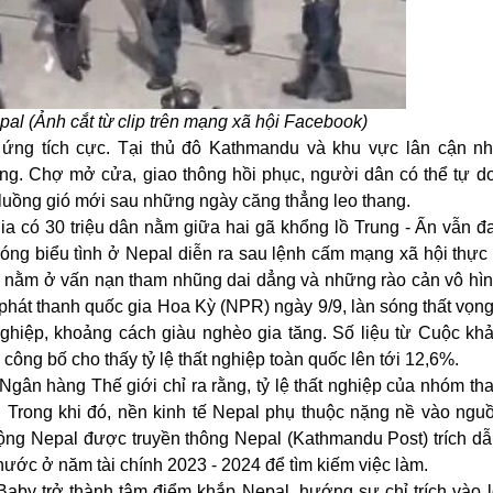
pal (Ảnh cắt từ clip trên mạng xã hội Facebook)
ứng tích cực. Tại thủ đô Kathmandu và khu vực lân cận như
ng. Chợ mở cửa, giao thông hồi phục, người dân có thể tự do 
t luồng gió mới sau những ngày căng thẳng leo thang.
ia có 30 triệu dân nằm giữa hai gã khổng lồ Trung - Ấn vẫn đa
n sóng biểu tình ở Nepal diễn ra sau lệnh cấm mạng xã hội thực 
ổn nằm ở vấn nạn tham nhũng dai dẳng và những rào cản vô hì
i phát thanh quốc gia Hoa Kỳ (NPR) ngày 9/9, làn sóng thất vọng
nghiệp, khoảng cách giàu nghèo gia tăng. Số liệu từ Cuộc kh
công bố cho thấy tỷ lệ thất nghiệp toàn quốc lên tới 12,6%.
gân hàng Thế giới chỉ ra rằng, tỷ lệ thất nghiệp của nhóm tha
Trong khi đó, nền kinh tế Nepal phụ thuộc nặng nề vào nguồ
ộng Nepal được truyền thông Nepal (Kathmandu Post) trích dẫ
nước ở năm tài chính 2023 - 2024 để tìm kiếm việc làm.
Baby trở thành tâm điểm khắp Nepal, hướng sự chỉ trích vào l