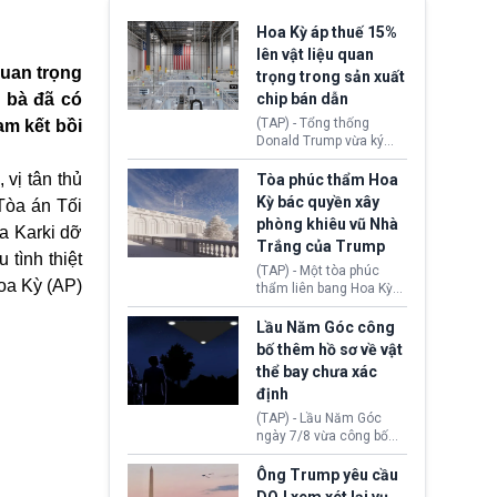
Hoa Kỳ áp thuế 15%
lên vật liệu quan
quan trọng
trọng trong sản xuất
, bà đã có
chip bán dẫn
(TAP) - Tổng thống
am kết bồi
Donald Trump vừa ký
sắc lệnh áp thuế bổ
sung 15% cùng cơ chế
, vị tân thủ
Tòa phúc thẩm Hoa
giá sàn nhập khẩu
Kỳ bác quyền xây
Tòa án Tối
nghiêm ngặt đối với
phòng khiêu vũ Nhà
polysilicon và các sản
a Karki dỡ
Trắng của Trump
phẩm hạ nguồn. Quyết
tình thiệt
định này nhằm khôi
(TAP) - Một tòa phúc
phục chuỗi cung ứng
oa Kỳ
(AP)
thẩm liên bang Hoa Kỳ
công nghệ, năng lượng
vừa phán quyết, chính
mặt trời nội địa trước sự
quyền Tổng thống
Lầu Năm Góc công
thống trị của Trung
Donald Trump không có
bố thêm hồ sơ về vật
Quốc.
quyền tự ý xây phòng
thể bay chưa xác
khiêu vũ mới rộng
định
khoảng 90.000 feet
vuông tại khu vực Cánh
(TAP) - Lầu Năm Góc
Đông Nhà Trắng.
ngày 7/8 vừa công bố
thêm 41 hồ sơ liên quan
đến UFO hay còn được
Ông Trump yêu cầu
gọi là hiện tượng bất