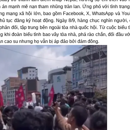
n án mạnh mẽ nạn tham nhũng tràn lan. Ứng phó với tình trạng
tảng mạng xã hội lớn, bao gồm Facebook, X, WhatsApp và You
thủ tục đăng ký hoạt động. Ngày 8/9, hàng chục nghìn người, 
ản đối, tập trung bên ngoài tòa nhà quốc hội. Từ cuộc biểu t
khi đoàn biểu tình bao vây tòa nhà, phá rào chắn, đối đầu vớ
ạn cao su nhưng họ vẫn bị áp đảo bởi đám đông.