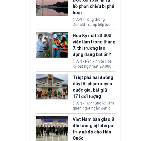
DOJ xem xét lại vụ
thường chưa xác định
hồ phản chiếu bị phá
(UAP). Những tài liệu này
hoại
bao gồm hình ảnh,
video, báo cáo từ nhiều
(TAP) - Tổng thống
cơ quan khác nhau như
Donald Trump tiếp tục
Cục Điều tra Liên bang
cho rằng, hồ phản chiếu
(FBI), Cơ quan Tình báo
trước Đài tưởng niệm
Hoa Kỳ mất 23.000
Trung ương (CIA) và Bộ
Lincoln bị phá hoại. Lãnh
việc làm trong tháng
Ngoại giao (DOS).
đạo Nhà Trắng yêu cầu
7, thị trường lao
Bộ Tư pháp (DOJ) xem
động đang bất ổn?
xét lại quyết định hủy
truy tố những cá nhân bị
(TAP) - Nền kinh tế Hoa
nghi ngờ làm hư hại
Kỳ bất ngờ mất 23.000
công trình.
việc làm vào tháng 7,
cho thấy thị trường lao
Triệt phá hai đường
động có dấu hiệu suy
dây tội phạm xuyên
yếu sau thời gian duy trì
quốc gia, bắt giữ
tương đối ổn định suốt
171 đối tượng
nửa năm 2026.
(TAP) - Từ những lời làm
quen ngọt ngào đến các
“sàn vàng ảo”, bất động
sản trực tuyến cùng
Việt Nam bàn giao 8
đường dây đánh bạc quy
đối tượng bị Interpol
mô lớn, hai tổ chức tội
truy nã đỏ cho Hàn
phạm xuyên quốc gia đã
Quốc
dựng lên mạng lưới hoạt