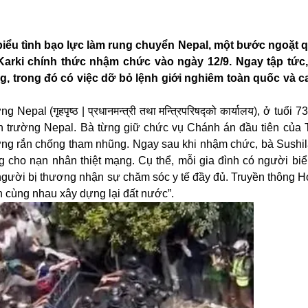
 biểu tình bạo lực làm rung chuyển Nepal, một bước ngoặt 
Karki chính thức nhậm chức vào ngày 12/9. Ngay tập tức
, trong đó có việc dỡ bỏ lệnh giới nghiêm toàn quốc và c
al (गृहपृष्ठ | प्रधानमन्त्री तथा मन्त्रिपरिषद्को कार्यालय), ở tuổi 73
h trường Nepal. Bà từng giữ chức vụ Chánh án đầu tiên của 
cứng rắn chống tham nhũng. Ngay sau khi nhậm chức, bà Sushil
 cho nạn nhân thiệt mạng. Cụ thể, mỗi gia đình có người biểu 
người bị thương nhận sự chăm sóc y tế đầy đủ. Truyền thông
H
ần cùng nhau xây dựng lại đất nước”.