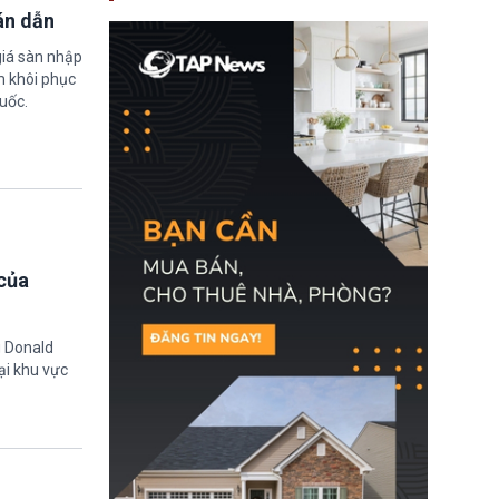
nay, người mắc viêm
án dẫn
gan B hoặc viêm gan C
sẽ không còn bị mặc
giá sàn nhập
định không đáp ứng tiêu
chuẩn sức khỏe chỉ vì
m khôi phục
chi phí điều trị khi nộp hồ
uốc.
sơ xin visa cư trú.
của
g Donald
ại khu vực