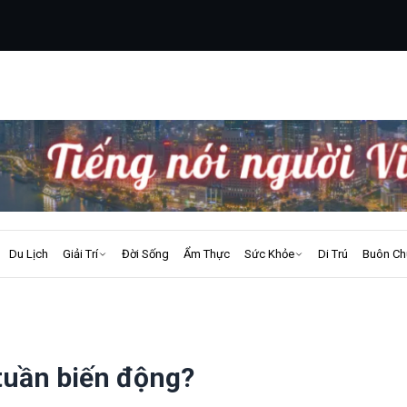
Du Lịch
Giải Trí
Đời Sống
Ẩm Thực
Sức Khỏe
Di Trú
Buôn Ch
tuần biến động?