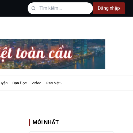
Đăng nhập
uyện
Bạn Đọc
Video
Rao Vặt
MỚI NHẤT