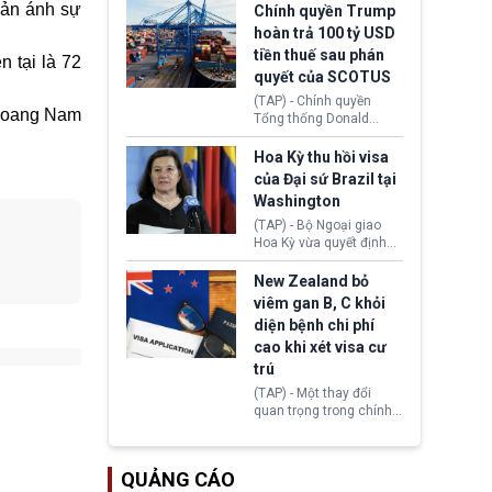
toàn y tế.
tăng lãi suất nếu lạm
hản ánh sự
Chính quyền Trump
phát ở Hoa Kỳ không tiếp
hoàn trả 100 tỷ USD
tục giảm trong thời gian
tiền thuế sau phán
tới.
n tại là 72
quyết của SCOTUS
(TAP) - Chính quyền
oang Nam
Tổng thống Donald
Trump đã hoàn trả
khoảng 100 tỷ USD thuế
Hoa Kỳ thu hồi visa
quan từng thu theo Đạo
của Đại sứ Brazil tại
luật Quyền hạn Kinh tế
Washington
Khẩn cấp Quốc tế
(IEEPA). Động thái này
(TAP) - Bộ Ngoại giao
diễn ra sau phán quyết
Hoa Kỳ vừa quyết định
hồi tháng 2 bởi Tòa án
thu hồi thị thực (visa)
Tối cao Hoa Kỳ
của bà Maria Luiza
New Zealand bỏ
(SCOTUS) khi tuyên bố,
Ribeiro Viotti - Đại sứ
viêm gan B, C khỏi
việc áp thuế diện rộng là
Brazil tại Washington.
diện bệnh chi phí
hoàn toàn bất hợp pháp.
Động thái trên diễn ra
cao khi xét visa cư
trong bối cảnh tranh
chấp ngoại giao giữa
trú
chính quyền Tổng thống
(TAP) - Một thay đổi
Donald Trump và chính
quan trọng trong chính
phủ cánh tả Tổng thống
sách nhập cư của New
Brazil Luiz Inácio Lula
Zealand đang mở ra
da Silva đang leo thang
thêm cơ hội cho nhiều
gay gắt.
QUẢNG CÁO
người muốn định cư. Từ