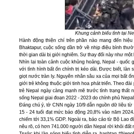
Khung cảnh biểu tình tại Ne
Hành động thiện chí trên phần nào mang đến hiệu 
Bhaktapur, cuộc sống dần trở về nhịp điệu bình thườ
thời gian dài bị giới nghiêm. Sự thay đổi này như mộ
Nhìn lại toàn cảnh cuộc khủng hoảng, Nepal - quốc g
với tình hình bất ổn chính trị kéo dài. Được biết, là
giọt nước tràn ly. Nguyên nhân sâu xa của mọi bất 
giới trẻ không thuộc giới tinh hoa phát triển. Theo đà
trẻ Nepal ngày càng mạnh mẽ trước tình trạng thất 
sống Nepal giai đoạn 2022 - 2023 do chính phủ Nepal 
Đáng chú ý, tờ CNN ngày 10/9 dẫn nguồn dữ liệu từ N
15 - 24 tuổi đạt mức báo động 20,8% vào năm 2024. 
chiếm tới 33,1% GDP. Ngoài ra, báo cáo từ Bộ Lao đ
nêu rõ, có hơn 741.000 người dân Nepal rời khỏi đất 
Trước khi làn sóng biểu tình diễn ra, hashtag #Nepo