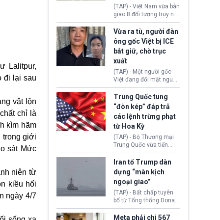
động tại Việt Nam và
(TAP) - Việt Nam vừa bàn
Lào, lôi kéo hàng nghìn
giao 8 đối tượng truy nã
người tham gia, luân
đỏ Interpol cho lực lượng
chuyển dòng tiền qua
chức năng Hàn Quốc.
Vừa ra tù, người đàn
nhiều lớp tài khoản. Sau
Nhóm này bị xác định
ông gốc Việt bị ICE
hơn 2 tuần phối hợp truy
lừa đảo 619 nạn nhân,
bắt giữ, chờ trục
xét, lực lượng chức năng
chiếm đoạt hơn 17,7 tỷ
hai nước đã bắt giữ 171
xuất
KRW.
 Lalitpur,
đối tượng.
(TAP) - Một người gốc
đi lại sau
Việt đang đối mặt nguy
cơ bị trục xuất khỏi Hoa
Kỳ sau khi đã chấp hành
Trung Quốc tung
ng vật lộn
xong bản án liên quan
“đòn kép” đáp trả
đến tội ác từ hơn 30
chất chỉ là
các lệnh trừng phạt
năm trước tại California.
nh kìm hãm
từ Hoa Kỳ
 trong giới
(TAP) - Bộ Thương mại
Trung Quốc vừa tiến
ảo sát Mức
hành áp đặt lệnh trừng
phạt lên hàng loạt thực
Iran tố Trump dàn
thể và siết chặt kiểm
nh niên từ
dựng “màn kịch
soát xuất khẩu máy bay
ngoại giao”
n kiều hối
không người lái (UAV)
sang Hoa Kỳ. Động thái
(TAP) - Bất chấp tuyên
n ngày 4/7
này nhằm đáp trả các
bố từ Tổng thống Donald
biện pháp hạn chế
Trump về tiến trình đàm
thương mại, áp thuế mới
phán hòa bình, Iran
Meta phải chi 567
ối sống xa