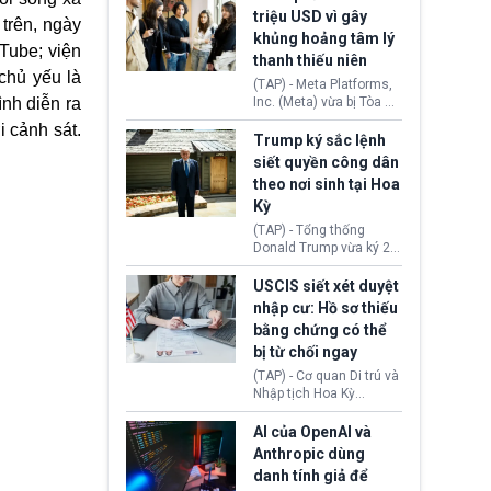
cùng lệnh cấm công
khẳng định chưa có bất
triệu USD vì gây
 trên, ngày
nghệ gần đây từ phía
kỳ thỏa thuận nào.
khủng hoảng tâm lý
Washington.
Tehran cho rằng, Hoa Kỳ
Tube; viện
thanh thiếu niên
chỉ đang dàn dựng “màn
chủ yếu là
kịch ngoại giao” để xoa
(TAP) - Meta Platforms,
dịu căng thẳng.
ình diễn ra
Inc. (Meta) vừa bị Tòa án
bang New Mexico yêu
i cảnh sát.
cầu đóng góp 567 triệu
Trump ký sắc lệnh
USD vào một quỹ khắc
siết quyền công dân
phục hậu quả. Quyết
theo nơi sinh tại Hoa
định này diễn ra sau khi
Kỳ
toà xác định, những nền
tảng mạng xã hội
(TAP) - Tổng thống
(Facebook, Instagram)
Donald Trump vừa ký 2
thuộc công ty gây ra
sắc lệnh hành pháp mới
cuộc khủng hoảng sức
nhằm siết chặt chính
USCIS siết xét duyệt
khỏe tâm thần ở thanh
sách quyền công dân
nhập cư: Hồ sơ thiếu
thiếu niên.
theo nơi sinh. Động thái
bằng chứng có thể
diễn ra sau khi Tòa án
bị từ chối ngay
Tối cao Hoa Kỳ
(SCOTUS) hôm 30/7
(TAP) - Cơ quan Di trú và
tuyên bố bác bỏ, ngăn
Nhập tịch Hoa Kỳ
chính quyền thực hiện
(USCIS) vừa thay đổi quy
chính sách này.
trình xét duyệt hồ sơ
AI của OpenAI và
nhập cư, trao quyền cho
Anthropic dùng
viên chức từ chối ngay
danh tính giả để
những đơn không chứng