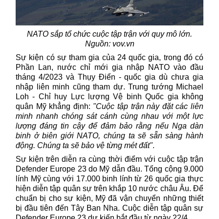
NATO sắp tổ chức cuộc tập trận với quy mô lớn.
Nguồn: vov.vn
Sự kiện có sự tham gia của 24 quốc gia, trong đó có
Phần Lan, nước chỉ mới gia nhập
NATO
vào đầu
tháng 4/2023 và Thụy Điển - quốc gia dù chưa gia
nhập liên minh cũng tham dự. Trung tướng Michael
Loh - Chỉ huy Lực lượng Vệ binh Quốc gia không
quân Mỹ khẳng định:
"Cuộc tập trận này đặt các liên
minh nhanh chóng sát cánh cùng nhau với một lực
lượng đáng tin cậy để đảm bảo rằng nếu Nga dàn
binh ở biên giới NATO, chúng ta sẽ sẵn sàng hành
động. Chúng ta sẽ bảo vệ từng mét đất"
.
Sự kiện trên diễn ra cùng thời điểm với cuộc tập trận
Defender Europe 23 do Mỹ dẫn đầu. Tổng cộng 9.000
lính Mỹ cùng với 17.000 binh lính từ 26 quốc gia thực
hiện diễn tập quân sự trên khắp 10 nước châu Âu. Để
chuẩn bị cho sự kiện, Mỹ đã vận chuyển những thiết
bị đầu tiên đến Tây Ban Nha. Cuộc diễn tập quân sự
Defender Europe 23 dự kiến bắt đầu từ ngày 22/4.