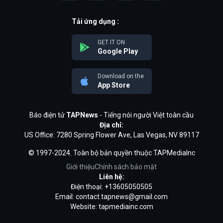
Tải ứng dụng :
GET IT ON
Google Play
Download on the
App Store
Báo điện tử
TAPNews
- Tiếng nói người Việt toàn cầu
Địa chỉ:
US Office: 7280 Spring Flower Ave, Las Vegas, NV 89117
© 1997-2024. Toàn bộ bản quyền thuộc TAPMediaInc
Giới thiệu
Chính sách bảo mật
Liên hệ:
Điện thoại: +13605050505
Email:
contact.tapnews@gmail.com
Website: tapmediainc.com