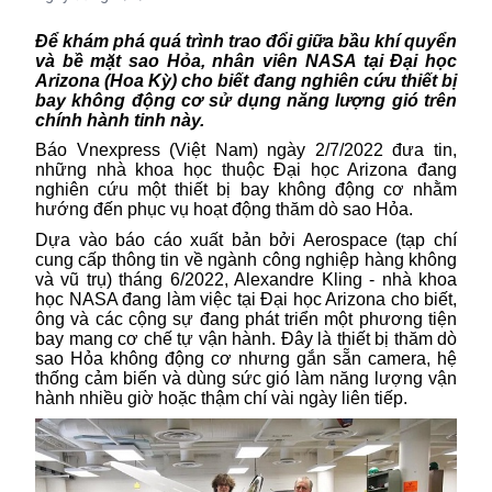
Để khám phá quá trình trao đổi giữa bầu khí quyển
và bề mặt sao Hỏa, nhân viên NASA tại Đại học
Arizona (Hoa Kỳ) cho biết đang nghiên cứu thiết bị
bay không động cơ sử dụng năng lượng gió trên
chính hành tinh này.
Báo Vnexpress (Việt Nam) ngày 2/7/2022 đưa tin,
những nhà khoa học thuộc Đại học Arizona đang
nghiên cứu một thiết bị bay không động cơ nhằm
hướng đến phục vụ hoạt động thăm dò sao Hỏa.
Dựa vào báo cáo xuất bản bởi Aerospace (tạp chí
cung cấp thông tin về ngành công nghiệp hàng không
và vũ trụ) tháng 6/2022, Alexandre Kling -
nhà khoa
học NASA
đang làm việc tại Đại học Arizona cho biết,
ông và các cộng sự đang phát triển một phương tiện
bay mang cơ chế tự vận hành. Đây là thiết bị thăm dò
sao Hỏa không động cơ nhưng gắn sẵn camera, hệ
thống cảm biến và dùng sức gió làm năng lượng vận
hành nhiều giờ hoặc thậm chí vài ngày liên tiếp.