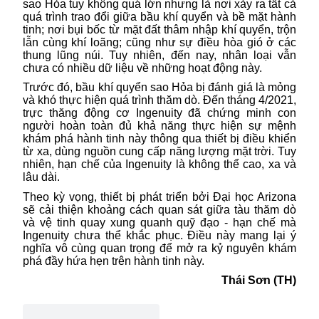
sao Hỏa tuy không quá lớn nhưng là nơi xảy ra tất cả
quá trình trao đổi giữa bầu khí quyển và bề mặt hành
tinh; nơi bụi bốc từ mặt đất thâm nhập khí quyển, trộn
lẫn cùng khí loãng; cũng như sự điều hòa gió ở các
thung lũng núi. Tuy nhiên, đến nay, nhân loại vẫn
chưa có nhiều dữ liệu về những hoạt động này.
Trước đó,
bầu khí quyển
sao Hỏa bị đánh giá là mỏng
và khó thực hiện quá trình thăm dò. Đến tháng 4/2021,
trực thăng động cơ Ingenuity đã chứng minh con
người hoàn toàn đủ khả năng thực hiện sự mệnh
khám phá hành tinh này thông qua thiết bị điều khiển
từ xa, dùng nguồn cung cấp năng lượng mặt trời. Tuy
nhiên, hạn chế của Ingenuity là không thể cao, xa và
lâu dài.
Theo kỳ vọng, thiết bị phát triển bởi Đại học Arizona
sẽ cải thiện khoảng cách quan sát giữa tàu thăm dò
và vệ tinh quay xung quanh quỹ đạo - hạn chế mà
Ingenuity chưa thể khắc phục. Điều này mang lại ý
nghĩa vô cùng quan trọng để mở ra kỷ nguyên khám
phá đầy hứa hẹn trên hành tinh này.
Thái Sơn (TH)