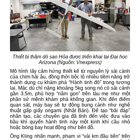
Thiết bị thăm dò sao Hỏa được triển khai tại Đại học
Arizona (Nguồn: Vnexpress)
Mô hình lấy cảm hứng thiết kế từ nguyên lý sải cánh
của chim hải âu, đồng thời bộc lộ nhiều tiềm năng trở
thành dụng cụ khám phá “Hành tinh đỏ” trong tương
lai. Mặc dù chỉ nặng khoảng 5kg song nó có sải cánh
gần 3.5m, phù hợp “nằm gọn” trên tàu mẹ như một
phần sứ mệnh khám phá không gian. Khi đến điểm
quan sát, máy bay sẽ tự động bung cánh như nghệ
thuật gấp giấy origami (Nhật Bản). Để tạo “bãi đáp”
nhân tạo, các chuyên gia đã tính đến việc đưa vào
bầu khí quyển hành tinh này một kinh khí cầu nhỏ
hoặc bóng bay hoạt động như bến đỗ.
Ông Kling nhấn mạnh, phạm vi “vài km đầu tiên” trên