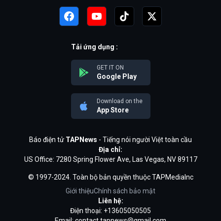
Tải ứng dụng :
GET IT ON
Google Play
Download on the
App Store
Báo điện tử
TAPNews
- Tiếng nói người Việt toàn cầu
Địa chỉ:
US Office: 7280 Spring Flower Ave, Las Vegas, NV 89117
© 1997-2024. Toàn bộ bản quyền thuộc TAPMediaInc
Giới thiệu
Chính sách bảo mật
Liên hệ:
Điện thoại: +13605050505
Email:
contact.tapnews@gmail.com