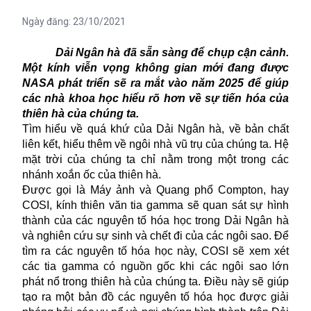
Ngày đăng:
23/10/2021
Dải Ngân hà đã sẵn sàng để chụp cận cảnh.
Một kính viễn vọng không gian mới đang được
NASA phát triển sẽ ra mắt vào năm 2025 để giúp
các nhà khoa học hiểu rõ hơn về sự tiến hóa của
thiên hà của chúng ta.
Tìm hiểu về quá khứ của
Dải Ngân hà
, về bản chất
liên kết, hiểu thêm về ngôi nhà vũ trụ của chúng ta. Hệ
mặt trời của chúng ta chỉ nằm trong một trong các
nhánh xoắn ốc của thiên hà.
Được gọi là Máy ảnh và Quang phổ Compton, hay
COSI, kính thiên văn tia gamma sẽ quan sát sự hình
thành của các nguyên tố hóa học trong Dải Ngân hà
và nghiên cứu sự sinh và chết đi của các ngôi sao. Để
tìm ra các nguyên tố hóa học này, COSI sẽ xem xét
các tia gamma có nguồn gốc khi các ngôi sao lớn
phát nổ trong thiên hà của chúng ta. Điều này sẽ giúp
tạo ra một bản đồ các nguyên tố hóa học được giải