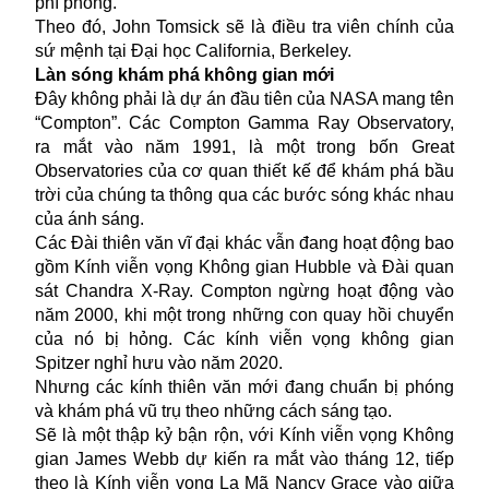
phí phóng.
Theo đó, John Tomsick sẽ là điều tra viên chính của
sứ mệnh tại Đại học California, Berkeley.
Làn sóng khám phá không gian mới
Đây không phải là dự án đầu tiên của NASA mang tên
“Compton”. Các Compton Gamma Ray Observatory,
ra mắt vào năm 1991, là một trong bốn Great
Observatories của cơ quan thiết kế để khám phá bầu
trời của chúng ta thông qua các bước sóng khác nhau
của ánh sáng.
Các Đài thiên văn vĩ đại khác vẫn đang hoạt động bao
gồm Kính viễn vọng Không gian Hubble và Đài quan
sát Chandra X-Ray. Compton ngừng hoạt động vào
năm 2000, khi một trong những con quay hồi chuyển
của nó bị hỏng. Các kính viễn vọng không gian
Spitzer nghỉ hưu vào năm 2020.
Nhưng các kính thiên văn mới đang chuẩn bị phóng
và khám phá vũ trụ theo những cách sáng tạo.
Sẽ là một thập kỷ bận rộn, với Kính viễn vọng Không
gian James Webb dự kiến
ra mắt vào tháng 12, tiếp
theo là Kính viễn vọng La Mã Nancy Grace vào giữa