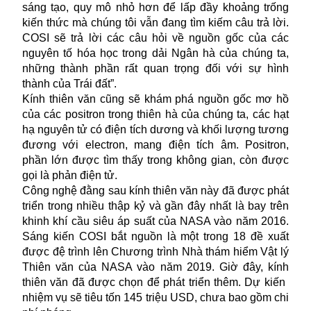
sáng tạo, quy mô nhỏ hơn để lấp đầy khoảng trống
kiến thức mà chúng tôi vẫn đang tìm kiếm câu trả lời.
COSI sẽ trả lời các câu hỏi về nguồn gốc của các
nguyên tố hóa học trong dải Ngân hà của chúng ta,
những thành phần rất quan trọng đối với sự hình
thành của Trái đất”.
Kính thiên văn cũng sẽ khám phá nguồn gốc mơ hồ
của các positron trong thiên hà của chúng ta, các hạt
hạ nguyên tử có điện tích dương và khối lượng tương
đương với electron, mang điện tích âm. Positron,
phần lớn được tìm thấy trong không gian, còn được
gọi là phản điện tử.
Công nghệ đằng sau kính thiên văn này đã được phát
triển trong nhiều thập kỷ và gần đây nhất là bay trên
khinh khí cầu siêu áp suất của NASA vào năm 2016.
Sáng kiến
COSI bắt nguồn là một trong 18 đề xuất
được đệ trình lên Chương trình Nhà thám hiểm Vật lý
Thiên văn của NASA vào năm 2019. Giờ đây, kính
thiên văn đã được chọn để phát triển thêm. Dự kiến
nhiệm vụ sẽ tiêu tốn 145 triệu USD, chưa bao gồm chi