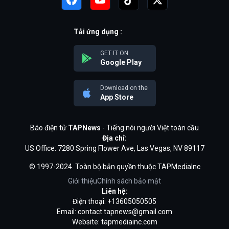
Tải ứng dụng :
GET IT ON
Google Play
Download on the
App Store
Báo điện tử
TAPNews
- Tiếng nói người Việt toàn cầu
Địa chỉ:
US Office: 7280 Spring Flower Ave, Las Vegas, NV 89117
© 1997-2024. Toàn bộ bản quyền thuộc TAPMediaInc
Giới thiệu
Chính sách bảo mật
Liên hệ:
Điện thoại: +13605050505
Email:
contact.tapnews@gmail.com
Website: tapmediainc.com