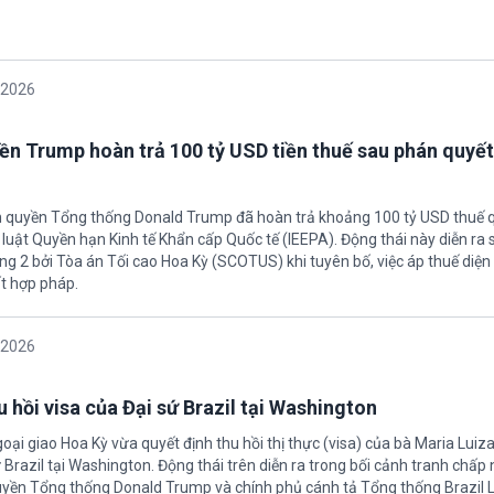
/2026
ền Trump hoàn trả 100 tỷ USD tiền thuế sau phán quyết
h quyền Tổng thống Donald Trump đã hoàn trả khoảng 100 tỷ USD thuế 
 luật Quyền hạn Kinh tế Khẩn cấp Quốc tế (IEEPA). Động thái này diễn ra
ng 2 bởi Tòa án Tối cao Hoa Kỳ (SCOTUS) khi tuyên bố, việc áp thuế diện 
t hợp pháp.
/2026
 hồi visa của Đại sứ Brazil tại Washington
oại giao Hoa Kỳ vừa quyết định thu hồi thị thực (visa) của bà Maria Luiza
sứ Brazil tại Washington. Động thái trên diễn ra trong bối cảnh tranh chấp
uyền Tổng thống Donald Trump và chính phủ cánh tả Tổng thống Brazil L