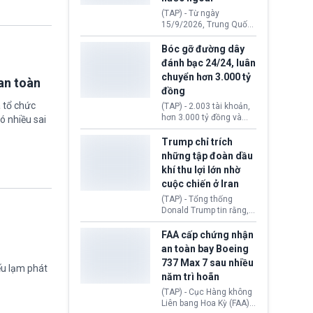
đến ổ dịch Salmonella
(TAP) - Từ ngày
khiến ít nhất 110 người
15/9/2026, Trung Quốc
mắc bệnh tại bang
áp dụng quy định mới về
Minnesota.
quản lý xuất nhập cảnh.
Bóc gỡ đường dây
Một hành vi vi phạm giấy
đánh bạc 24/24, luân
tờ, xuất nhập cảnh trái
chuyển hơn 3.000 tỷ
phép hay liên quan kiểm
an toàn
đồng
soát công nghệ có thể
khiến công dân Trung
 tổ chức
(TAP) - 2.003 tài khoản,
Quốc đối mặt lệnh cấm
hơn 3.000 tỷ đồng và
ó nhiều sai
xuất cảnh kéo dài tới 3
một đường dây đánh
năm. Trong khi đó, người
bạc xuyên quốc gia vận
Trump chỉ trích
nước ngoài sử dụng giấy
hành 24/24 giờ vừa bị
những tập đoàn dầu
tờ giả có nguy cơ bị từ
Công an TP. Hải Phòng
khí thu lợi lớn nhờ
chối nhập cảnh hoặc
(Việt Nam) bóc gỡ.
cấm vào Trung Quốc tới
cuộc chiến ở Iran
5 năm.
(TAP) - Tổng thống
Donald Trump tin rằng, 2
tập đoàn dầu khí
ExxonMobil và Chevron
FAA cấp chứng nhận
đã thu về lợi nhuận quá
an toàn bay Boeing
lớn nhờ giá dầu tăng
737 Max 7 sau nhiều
mạnh suốt thời gian Hoa
ếu lạm phát
năm trì hoãn
Kỳ xảy ra xung đột ở
Iran. Trên cơ sở đó, lãnh
(TAP) - Cục Hàng không
đạo Nhà Trắng kêu gọi
Liên bang Hoa Kỳ (FAA)
các doanh nghiệp cần