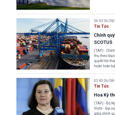
06:43 06/08
Tin Tức
Chính quy
SCOTUS
(TAP) - Chín
thu theo Đạo
quyết hồi thá
hoàn toàn bấ
03:40 06/08
Tin Tức
Hoa Kỳ thu
(TAP) - Bộ Ng
Viotti - Đại 
giữa chính q