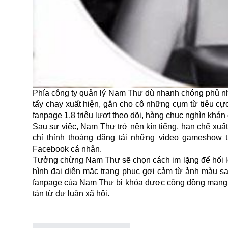
Phía công ty quản lý Nam Thư dù nhanh chóng phủ nhậ
tẩy chay xuất hiện, gắn cho cô những cụm từ tiêu cực
fanpage 1,8 triệu lượt theo dõi, hàng chục nghìn khán
Sau sự việc, Nam Thư trở nên kín tiếng, hạn chế xuấ
chỉ thỉnh thoảng đăng tải những video gameshow từ
Facebook cá nhân.
Tưởng chừng Nam Thư sẽ chọn cách im lặng để hối lỗi 
hình đại diện mặc trang phục gợi cảm từ ảnh màu sa
fanpage của Nam Thư bị khóa được cộng đồng mạng đá
tán từ dư luận xã hội.