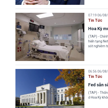
07:19 06/08
Tin Tức
Hoa Kỳ mu
(TAP) - Chín
hiến tạng Ne
sót nghiêm tr
06:56 06/08
Tin Tức
Fed sẵn s
(TAP) - Thống
ở Hoa Kỳ khôn