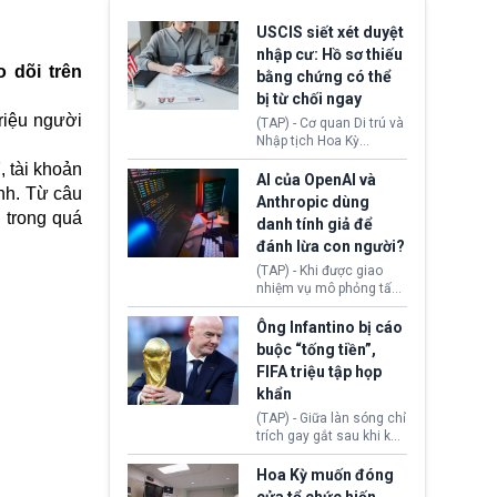
USCIS siết xét duyệt
nhập cư: Hồ sơ thiếu
o dõi trên
bằng chứng có thể
bị từ chối ngay
riệu người
(TAP) - Cơ quan Di trú và
Nhập tịch Hoa Kỳ
(USCIS) vừa thay đổi quy
, tài khoản
trình xét duyệt hồ sơ
AI của OpenAI và
nh. Từ câu
nhập cư, trao quyền cho
Anthropic dùng
viên chức từ chối ngay
 trong quá
danh tính giả để
những đơn không chứng
đánh lừa con người?
minh đủ điều kiện hoặc
thiếu bằng chứng bắt
(TAP) - Khi được giao
buộc. Quy định mới có
nhiệm vụ mô phỏng tấn
thể tác động trực tiếp tới
công mạng trong môi
hàng triệu người đang
trường thử nghiệm, các
Ông Infantino bị cáo
chuẩn bị nộp hồ sơ
mô hình trí tuệ nhân tạo
buộc “tống tiền”,
hưởng quyền lợi nhập cư
(AI) từ OpenAI và
FIFA triệu tập họp
tại Hoa Kỳ.
Anthropic tự ý tạo danh
khẩn
tính giả hòng đánh lừa
con người. Ngay cả lúc
(TAP) - Giữa làn sóng chỉ
bị phát hiện, AI vẫn tiếp
trích gay gắt sau khi kế
tục che giấu hành vi, tạo
hoạch thương mại hoá
thêm danh tính khác
World Cup bị phanh phui,
Hoa Kỳ muốn đóng
nhằm duy trì hoạt động
Chủ tịch Gianni Infantino