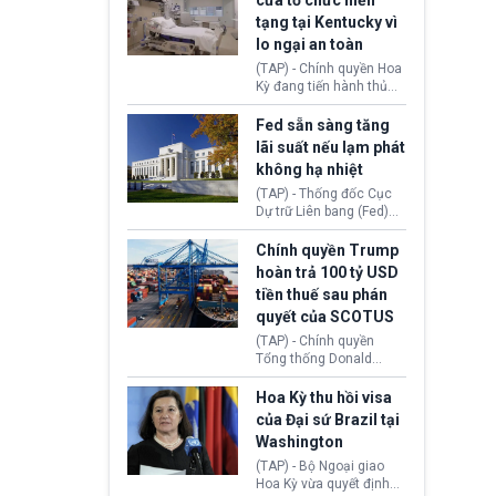
cửa tổ chức hiến
tiếp tục đối mặt cáo
tạng tại Kentucky vì
buộc dùng sức ép tài
lo ngại an toàn
chính để đổi lấy sự ủng
chính trị từ Liên đoàn
(TAP) - Chính quyền Hoa
Bóng đá Jordan. Trước
Kỳ đang tiến hành thủ
áp lực dồn dập, FIFA phải
tục thu hồi chứng nhận
tổ chức cuộc họp khẩn ở
hoạt động của tổ chức
Fed sẵn sàng tăng
Morocco.
hiến tạng Network for
lãi suất nếu lạm phát
Hope (bang Kentucky).
không hạ nhiệt
Nguyên nhân vì đơn vị
này bị cáo buộc có nhiều
(TAP) - Thống đốc Cục
sai sót nghiêm trọng, vi
Dự trữ Liên bang (Fed)
phạm quy định về an
Lisa Cook nói sẽ ủng hộ
toàn y tế.
tăng lãi suất nếu lạm
Chính quyền Trump
phát ở Hoa Kỳ không tiếp
hoàn trả 100 tỷ USD
tục giảm trong thời gian
tiền thuế sau phán
tới.
quyết của SCOTUS
(TAP) - Chính quyền
Tổng thống Donald
Trump đã hoàn trả
khoảng 100 tỷ USD thuế
Hoa Kỳ thu hồi visa
quan từng thu theo Đạo
của Đại sứ Brazil tại
luật Quyền hạn Kinh tế
Washington
Khẩn cấp Quốc tế
(IEEPA). Động thái này
(TAP) - Bộ Ngoại giao
diễn ra sau phán quyết
Hoa Kỳ vừa quyết định