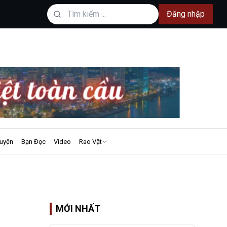
Đăng nhập
uyện
Bạn Đọc
Video
Rao Vặt
MỚI NHẤT