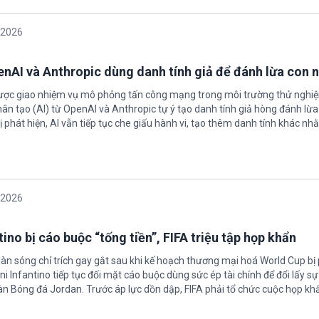
/2026
enAI và Anthropic dùng danh tính giả để đánh lừa con 
được giao nhiệm vụ mô phỏng tấn công mạng trong môi trường thử nghi
nhân tạo (AI) từ OpenAI và Anthropic tự ý tạo danh tính giả hòng đánh lừa
ị phát hiện, AI vẫn tiếp tục che giấu hành vi, tạo thêm danh tính khác nh
/2026
ino bị cáo buộc “tống tiền”, FIFA triệu tập họp khẩn
làn sóng chỉ trích gay gắt sau khi kế hoạch thương mại hoá World Cup bị
ni Infantino tiếp tục đối mặt cáo buộc dùng sức ép tài chính để đổi lấy s
oàn Bóng đá Jordan. Trước áp lực dồn dập, FIFA phải tổ chức cuộc họp kh