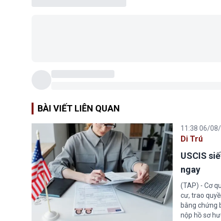
BÀI VIẾT LIÊN QUAN
11:38 06/08
Di Trú
USCIS siế
ngay
(TAP) - Cơ qu
cư, trao quy
bằng chứng bắ
nộp hồ sơ hư