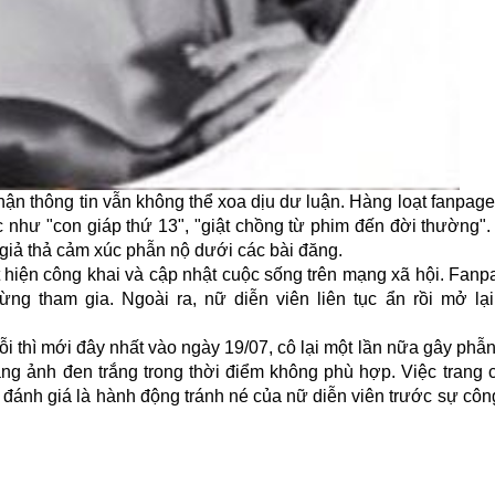
n thông tin vẫn không thể xoa dịu dư luận. Hàng loạt fanpage
 như "con giáp thứ 13", "giật chồng từ phim đến đời thường".
 giả thả cảm xúc phẫn nộ dưới các bài đăng.
t hiện công khai và cập nhật cuộc sống trên mạng xã hội. Fanp
ng tham gia. Ngoài ra, nữ diễn viên liên tục ẩn rồi mở lại
thì mới đây nhất vào ngày 19/07, cô lại một lần nữa gây phẫn
ng ảnh đen trắng trong thời điểm không phù hợp. Việc trang 
nh giá là hành động tránh né của nữ diễn viên trước sự công