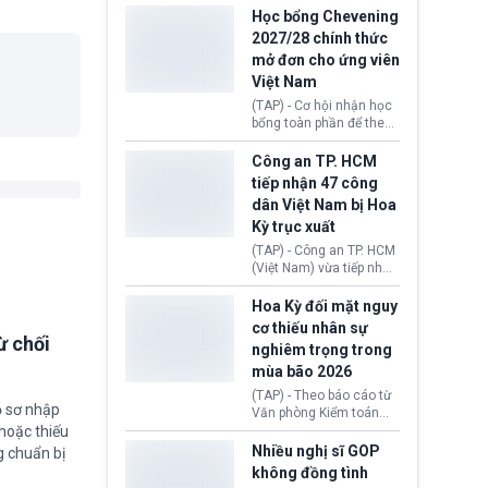
thi Thỏa thuận Rút khỏi
Iran nhằm mở lại eo biển
Học bổng Chevening
Liên minh châu Âu
Hormuz, mở đường cho
2027/28 chính thức
(Withdrawal
việc khôi phục hoạt
mở đơn cho ứng viên
Agreement).
động hàng hải. Những
Việt Nam
tín hiệu ngoại giao tích
cực này lập tức tác động
(TAP) - Cơ hội nhận học
đến thị trường năng
bổng toàn phần để theo
lượng, kéo giá dầu thế
học chương trình thạc sĩ
giới lùi sâu xuống dưới
tại Vương quốc Anh đã
Công an TP. HCM
mức 80 USD/thùng.
chính thức quay trở lại.
tiếp nhận 47 công
Học bổng Chevening
dân Việt Nam bị Hoa
2027/28 của Chính phủ
Kỳ trục xuất
Anh vừa mở cổng ứng
tuyển dành riêng ứng
(TAP) - Công an TP. HCM
viên Việt Nam, hỗ trợ
(Việt Nam) vừa tiếp nhận
toàn bộ chi phí học tập
47 công dân Việt Nam bị
cùng nhiều quyền lợi
Hoa Kỳ trục xuất về
Hoa Kỳ đối mặt nguy
trong suốt một năm
nước. Đây là đợt có số
cơ thiếu nhân sự
học.
lượng lớn nhất từ đầu
ừ chối
nghiêm trọng trong
năm 2026 đến nay, phản
mùa bão 2026
ánh xu hướng gia tăng
các trường hợp trục
(TAP) - Theo báo cáo từ
xuất.
ồ sơ nhập
Văn phòng Kiểm toán
Chính phủ (GAO), Cơ
hoặc thiếu
quan Quản lý Khẩn cấp
Nhiều nghị sĩ GOP
g chuẩn bị
Liên bang (FEMA) thuộc
không đồng tình
Bộ An ninh Nội địa Hoa