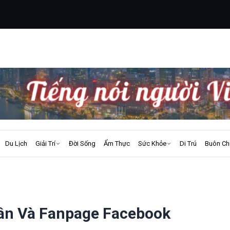
Du Lịch
Giải Trí
Đời Sống
Ẩm Thực
Sức Khỏe
Di Trú
Buôn Ch
ân Và Fanpage Facebook