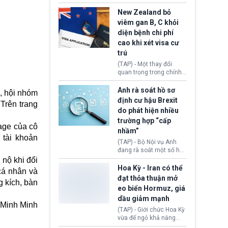
hồi tháng 2 bởi Tòa án
thu hồi thị thực (visa)
Tối cao Hoa Kỳ
của bà Maria Luiza
New Zealand bỏ
(SCOTUS) khi tuyên bố,
Ribeiro Viotti - Đại sứ
viêm gan B, C khỏi
việc áp thuế diện rộng là
Brazil tại Washington.
diện bệnh chi phí
hoàn toàn bất hợp pháp.
Động thái trên diễn ra
cao khi xét visa cư
trong bối cảnh tranh
chấp ngoại giao giữa
trú
chính quyền Tổng thống
(TAP) - Một thay đổi
Donald Trump và chính
quan trọng trong chính
phủ cánh tả Tổng thống
sách nhập cư của New
Brazil Luiz Inácio Lula
Zealand đang mở ra
Anh rà soát hồ sơ
da Silva đang leo thang
, hội nhóm
thêm cơ hội cho nhiều
định cư hậu Brexit
gay gắt.
 Trên trang
người muốn định cư. Từ
do phát hiện nhiều
nay, người mắc viêm
trường hợp “cấp
gan B hoặc viêm gan C
age của cô
sẽ không còn bị mặc
nhầm”
 tài khoản
định không đáp ứng tiêu
(TAP) - Bộ Nội vụ Anh
chuẩn sức khỏe chỉ vì
đang rà soát một số hồ
chi phí điều trị khi nộp hồ
sơ thuộc Chương trình
 nộ khi đổi
sơ xin visa cư trú.
Định cư EU (EU
Hoa Kỳ - Iran có thể
cá nhân và
Settlement Scheme -
đạt thỏa thuận mở
 kích, bàn
EUSS) sau khi xác định
eo biển Hormuz, giá
có trường hợp được cấp
dầu giảm mạnh
quy chế cư trú hậu
Minh Minh
Brexit “do nhầm lẫn”.
(TAP) - Giới chức Hoa Kỳ
Động thái này làm dấy
vừa để ngỏ khả năng
lên lo ngại về việc thực
sớm đạt thỏa thuận với