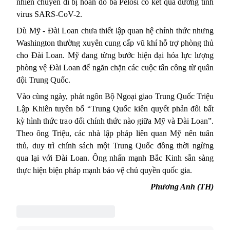
nhiên chuyến đi bị hoãn do bà Pelosi có kết quả dương tính
virus SARS-CoV-2.
Dù Mỹ - Đài Loan chưa thiết lập quan hệ chính thức nhưng
Washington thường xuyên
cung cấp vũ khí
hỗ trợ phòng thủ
cho Đài Loan. Mỹ đang từng bước hiện đại hóa lực lượng
phòng vệ Đài Loan để ngăn chặn các cuộc tấn công từ quân
đội Trung Quốc.
Vào cùng ngày, phát ngôn Bộ Ngoại giao Trung Quốc Triệu
Lập Khiên tuyên bố “Trung Quốc kiên quyết phản đối bất
kỳ hình thức trao đổi chính thức nào giữa Mỹ và Đài Loan”.
Theo ông Triệu, các nhà lập pháp liên quan Mỹ nên tuân
thủ, duy trì chính sách một Trung Quốc đồng thời ngừng
qua lại với Đài Loan. Ông nhấn mạnh Bắc Kinh sẵn sàng
thực hiện biện pháp mạnh bảo vệ chủ quyền quốc gia.
Phương Anh (TH)