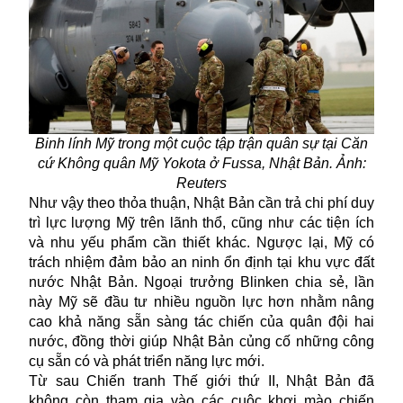
Binh lính Mỹ trong một cuộc tập trận quân sự tại Căn
cứ Không quân Mỹ Yokota ở Fussa, Nhật Bản. Ảnh:
Reuters
Như vậy theo thỏa thuận, Nhật Bản cần trả chi phí duy
trì lực lượng Mỹ trên lãnh thổ, cũng như các tiện ích
và nhu yếu phẩm cần thiết khác. Ngược lại, Mỹ có
trách nhiệm đảm bảo an ninh ổn định tại khu vực đất
nước Nhật Bản. Ngoại trưởng Blinken chia sẻ, lần
này Mỹ sẽ đầu tư nhiều nguồn lực hơn nhằm nâng
cao khả năng sẵn sàng tác chiến của quân đội hai
nước, đồng thời giúp Nhật Bản củng cố những công
cụ sẵn có và phát triển năng lực mới.
Từ sau Chiến tranh Thế giới thứ II, Nhật Bản đã
không còn tham gia vào các cuộc khơi mào chiến