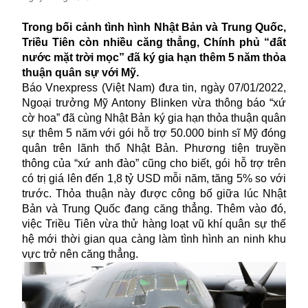
Trong bối cảnh tình hình Nhật Bản và Trung Quốc,
Triều Tiên còn nhiều căng thẳng, Chính phủ “đất
nước mặt trời mọc” đã ký gia hạn thêm 5 năm thỏa
thuận quân sự với Mỹ.
Báo Vnexpress (Việt Nam) đưa tin, ngày 07/01/2022,
Ngoại trưởng Mỹ Antony Blinken vừa thông báo “xứ
cờ hoa” đã cùng Nhật Bản ký gia hạn thỏa thuận quân
sự thêm 5 năm với gói hỗ trợ 50.000 binh sĩ Mỹ đóng
quân trên lãnh thổ Nhật Bản. Phương tiện truyền
thông của “xứ anh đào” cũng cho biết, gói hỗ trợ trên
có trị giá lên đến 1,8 tỷ USD mỗi năm, tăng 5% so với
trước. Thỏa thuận này được công bố giữa lúc Nhật
Bản và Trung Quốc đang căng thẳng. Thêm vào đó,
việc
Triều Tiên
vừa thử hàng loạt vũ khí quân sự thế
hệ mới thời gian qua càng làm tình hình an ninh khu
vực trở nên căng thẳng.