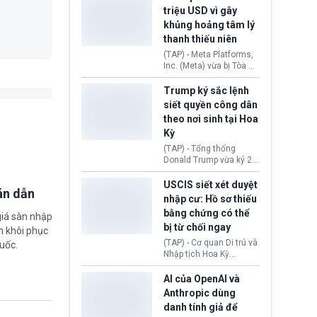
cùng lệnh cấm công
khẳng định chưa có bất
triệu USD vì gây
nghệ gần đây từ phía
kỳ thỏa thuận nào.
khủng hoảng tâm lý
Washington.
Tehran cho rằng, Hoa Kỳ
thanh thiếu niên
chỉ đang dàn dựng “màn
kịch ngoại giao” để xoa
(TAP) - Meta Platforms,
dịu căng thẳng.
Inc. (Meta) vừa bị Tòa án
bang New Mexico yêu
cầu đóng góp 567 triệu
Trump ký sắc lệnh
USD vào một quỹ khắc
siết quyền công dân
phục hậu quả. Quyết
theo nơi sinh tại Hoa
định này diễn ra sau khi
Kỳ
toà xác định, những nền
tảng mạng xã hội
(TAP) - Tổng thống
(Facebook, Instagram)
Donald Trump vừa ký 2
thuộc công ty gây ra
sắc lệnh hành pháp mới
cuộc khủng hoảng sức
nhằm siết chặt chính
USCIS siết xét duyệt
khỏe tâm thần ở thanh
án dẫn
sách quyền công dân
nhập cư: Hồ sơ thiếu
thiếu niên.
theo nơi sinh. Động thái
bằng chứng có thể
giá sàn nhập
diễn ra sau khi Tòa án
bị từ chối ngay
Tối cao Hoa Kỳ
m khôi phục
(SCOTUS) hôm 30/7
(TAP) - Cơ quan Di trú và
uốc.
tuyên bố bác bỏ, ngăn
Nhập tịch Hoa Kỳ
chính quyền thực hiện
(USCIS) vừa thay đổi quy
chính sách này.
trình xét duyệt hồ sơ
AI của OpenAI và
nhập cư, trao quyền cho
Anthropic dùng
viên chức từ chối ngay
danh tính giả để
những đơn không chứng