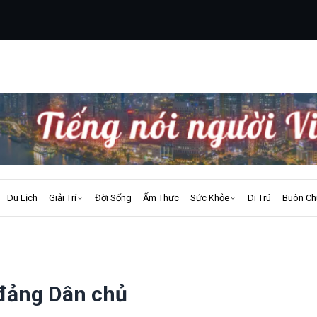
Du Lịch
Giải Trí
Đời Sống
Ẩm Thực
Sức Khỏe
Di Trú
Buôn Ch
 đảng Dân chủ