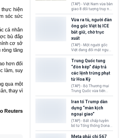
động tại Việt Nam và
(TAP) - Việt Nam vừa bàn
Lào, lôi kéo hàng nghìn
 thực hiện
giao 8 đối tượng truy nã
người tham gia, luân
đỏ Interpol cho lực lượng
ăm sóc sức
chuyển dòng tiền qua
chức năng Hàn Quốc.
Vừa ra tù, người đàn
nhiều lớp tài khoản. Sau
Nhóm này bị xác định
ông gốc Việt bị ICE
hơn 2 tuần phối hợp truy
lừa đảo 619 nạn nhân,
các cá nhân
bắt giữ, chờ trục
xét, lực lượng chức năng
chiếm đoạt hơn 17,7 tỷ
ược bù đắp
hai nước đã bắt giữ 171
xuất
KRW.
đối tượng.
hính cơ sở
(TAP) - Một người gốc
u ròng tăng
Việt đang đối mặt nguy
cơ bị trục xuất khỏi Hoa
Kỳ sau khi đã chấp hành
Trung Quốc tung
ao hơn đối
xong bản án liên quan
“đòn kép” đáp trả
đến tội ác từ hơn 30
c làm, suy
các lệnh trừng phạt
năm trước tại California.
từ Hoa Kỳ
ng qua một
(TAP) - Bộ Thương mại
ản, thay vì
Trung Quốc vừa tiến
hành áp đặt lệnh trừng
phạt lên hàng loạt thực
Iran tố Trump dàn
thể và siết chặt kiểm
dựng “màn kịch
eo Reuters
soát xuất khẩu máy bay
ngoại giao”
không người lái (UAV)
sang Hoa Kỳ. Động thái
(TAP) - Bất chấp tuyên
này nhằm đáp trả các
bố từ Tổng thống Donald
biện pháp hạn chế
Trump về tiến trình đàm
thương mại, áp thuế mới
phán hòa bình, Iran
Meta phải chi 567