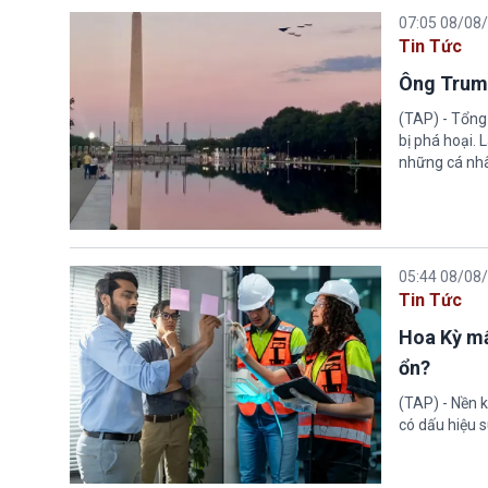
07:05 08/08
Tin Tức
Ông Trump
(TAP) - Tổng
bị phá hoại.
những cá nhâ
05:44 08/08
Tin Tức
Hoa Kỳ mấ
ổn?
(TAP) - Nền k
có dấu hiệu s