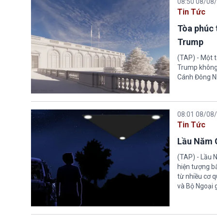
08:50 08/08
Tin Tức
Tòa phúc 
Trump
(TAP) - Một 
Trump không 
Cánh Đông N
08:01 08/08
Tin Tức
Lầu Năm G
(TAP) - Lầu 
hiện tượng b
từ nhiều cơ 
và Bộ Ngoại 