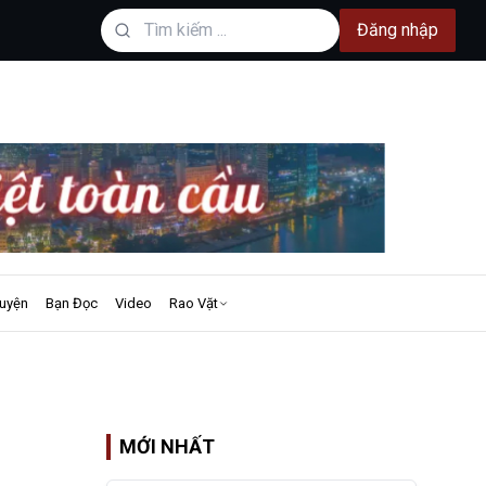
Đăng nhập
uyện
Bạn Đọc
Video
Rao Vặt
MỚI NHẤT