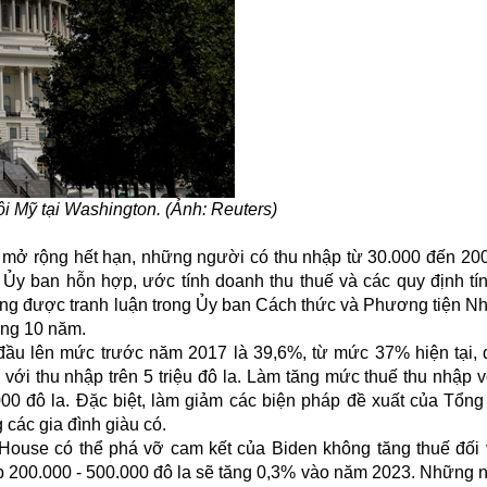
i Mỹ tại Washington. (Ảnh: Reuters)
m mở rộng hết hạn, những người có thu nhập từ 30.000 đến 200
 Ủy ban hỗn hợp, ước tính doanh thu thuế và các quy định tí
 đang được tranh luận trong Ủy ban Cách thức và Phương tiện 
ong 10 năm.
ầu lên mức trước năm 2017 là 39,6%, từ mức 37% hiện tại, đ
 với thu nhập trên 5 triệu đô la. Làm tăng mức thuế thu nhập
00 đô la. Đặc biệt, làm giảm các biện pháp đề xuất của Tổng
 các gia đình giàu có.
 House có thể phá vỡ cam kết của Biden không tăng thuế đối
hập 200.000 - 500.000 đô la sẽ tăng 0,3% vào năm 2023. Những 