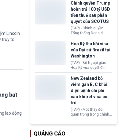
toàn y tế.
tăng lãi suất nếu lạm
Chính quyền Trump
phát ở Hoa Kỳ không tiếp
hoàn trả 100 tỷ USD
tục giảm trong thời gian
tiền thuế sau phán
tới.
quyết của SCOTUS
(TAP) - Chính quyền
iệm Lincoln
Tổng thống Donald
Trump đã hoàn trả
 truy tố
khoảng 100 tỷ USD thuế
Hoa Kỳ thu hồi visa
quan từng thu theo Đạo
của Đại sứ Brazil tại
luật Quyền hạn Kinh tế
Washington
Khẩn cấp Quốc tế
(IEEPA). Động thái này
(TAP) - Bộ Ngoại giao
diễn ra sau phán quyết
Hoa Kỳ vừa quyết định
hồi tháng 2 bởi Tòa án
thu hồi thị thực (visa)
Tối cao Hoa Kỳ
của bà Maria Luiza
New Zealand bỏ
(SCOTUS) khi tuyên bố,
Ribeiro Viotti - Đại sứ
viêm gan B, C khỏi
việc áp thuế diện rộng là
Brazil tại Washington.
diện bệnh chi phí
hoàn toàn bất hợp pháp.
Động thái trên diễn ra
ang bất
cao khi xét visa cư
trong bối cảnh tranh
chấp ngoại giao giữa
trú
chính quyền Tổng thống
(TAP) - Một thay đổi
Donald Trump và chính
ờng lao động
quan trọng trong chính
phủ cánh tả Tổng thống
sách nhập cư của New
Brazil Luiz Inácio Lula
Zealand đang mở ra
da Silva đang leo thang
thêm cơ hội cho nhiều
gay gắt.
QUẢNG CÁO
người muốn định cư. Từ