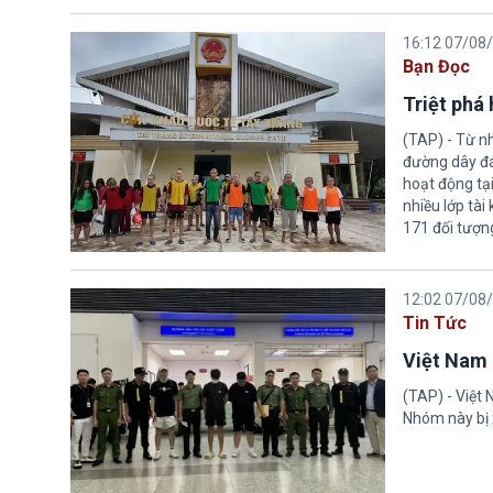
16:12 07/08
Bạn Đọc
Triệt phá
(TAP) - Từ n
đường dây đá
hoạt động tại
nhiều lớp tài
171 đối tượn
12:02 07/08
Tin Tức
Việt Nam 
(TAP) - Việt
Nhóm này bị 