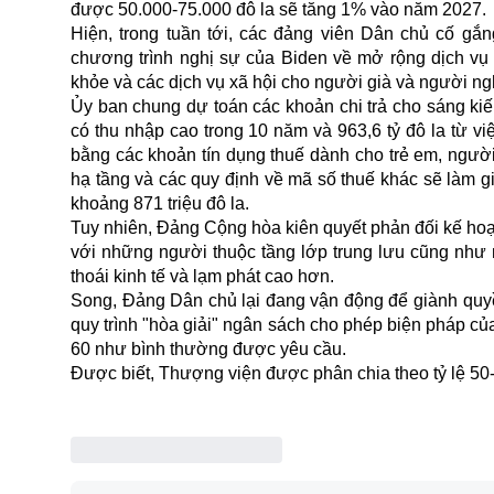
được 50.000-75.000 đô la sẽ tăng 1% vào năm 2027.
Hiện, trong tuần tới, các đảng viên Dân chủ cố gắn
chương trình nghị sự của Biden về mở rộng dịch vụ
khỏe và các dịch vụ xã hội cho người già và người ng
Ủy ban chung dự toán các khoản chi trả cho sáng ki
có thu nhập cao trong 10 năm và 963,6 tỷ đô la từ v
bằng các khoản tín dụng thuế dành cho trẻ em, người
hạ tầng và các quy định về mã số thuế khác sẽ làm gi
khoảng 871 triệu đô la.
Tuy nhiên, Đảng Cộng hòa kiên quyết phản đối kế hoạ
với những người thuộc tầng lớp trung lưu cũng như 
thoái kinh tế và lạm phát cao hơn.
Song, Đảng Dân chủ lại đang vận động để giành qu
quy trình "hòa giải" ngân sách cho phép biện pháp củ
60 như bình thường được yêu cầu.
Được biết, Thượng viện được phân chia theo tỷ lệ 5