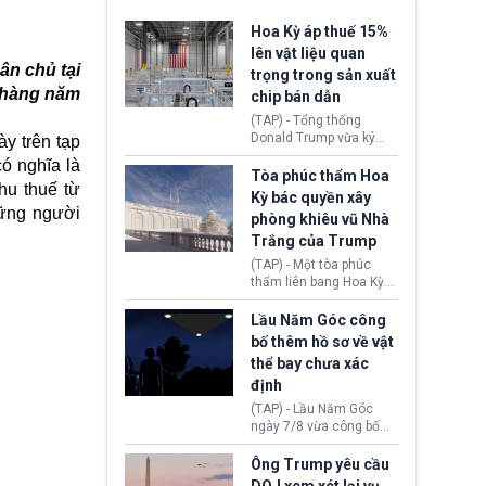
Hoa Kỳ áp thuế 15%
lên vật liệu quan
ân chủ tại
trọng trong sản xuất
ế hàng năm
chip bán dẫn
(TAP) - Tổng thống
Donald Trump vừa ký
y trên tạp
sắc lệnh áp thuế bổ
ó nghĩa là
sung 15% cùng cơ chế
Tòa phúc thẩm Hoa
hu thuế từ
giá sàn nhập khẩu
Kỳ bác quyền xây
nghiêm ngặt đối với
hững người
phòng khiêu vũ Nhà
polysilicon và các sản
Trắng của Trump
phẩm hạ nguồn. Quyết
định này nhằm khôi
(TAP) - Một tòa phúc
phục chuỗi cung ứng
thẩm liên bang Hoa Kỳ
công nghệ, năng lượng
vừa phán quyết, chính
mặt trời nội địa trước sự
quyền Tổng thống
Lầu Năm Góc công
thống trị của Trung
Donald Trump không có
bố thêm hồ sơ về vật
Quốc.
quyền tự ý xây phòng
thể bay chưa xác
khiêu vũ mới rộng
định
khoảng 90.000 feet
vuông tại khu vực Cánh
(TAP) - Lầu Năm Góc
Đông Nhà Trắng.
ngày 7/8 vừa công bố
thêm 41 hồ sơ liên quan
đến UFO hay còn được
Ông Trump yêu cầu
gọi là hiện tượng bất