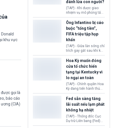
đánh lừa con người?
minh đủ điều kiện hoặc
thiếu bằng chứng bắt
(TAP) - Khi được giao
buộc. Quy định mới có
nhiệm vụ mô phỏng tấn
của
thể tác động trực tiếp tới
công mạng trong môi
hàng triệu người đang
trường thử nghiệm, các
Ông Infantino bị cáo
chuẩn bị nộp hồ sơ
mô hình trí tuệ nhân tạo
buộc “tống tiền”,
hưởng quyền lợi nhập cư
(AI) từ OpenAI và
g Donald
FIFA triệu tập họp
tại Hoa Kỳ.
Anthropic tự ý tạo danh
ại khu vực
khẩn
tính giả hòng đánh lừa
con người. Ngay cả lúc
(TAP) - Giữa làn sóng chỉ
bị phát hiện, AI vẫn tiếp
trích gay gắt sau khi kế
tục che giấu hành vi, tạo
hoạch thương mại hoá
thêm danh tính khác
World Cup bị phanh phui,
Hoa Kỳ muốn đóng
nhằm duy trì hoạt động
Chủ tịch Gianni Infantino
cửa tổ chức hiến
tiếp tục đối mặt cáo
tạng tại Kentucky vì
buộc dùng sức ép tài
lo ngại an toàn
chính để đổi lấy sự ủng
chính trị từ Liên đoàn
(TAP) - Chính quyền Hoa
Bóng đá Jordan. Trước
Kỳ đang tiến hành thủ
áp lực dồn dập, FIFA phải
được gọi là
tục thu hồi chứng nhận
tổ chức cuộc họp khẩn ở
hoạt động của tổ chức
eo, báo cáo
Fed sẵn sàng tăng
Morocco.
hiến tạng Network for
g ương (CIA)
lãi suất nếu lạm phát
Hope (bang Kentucky).
không hạ nhiệt
Nguyên nhân vì đơn vị
này bị cáo buộc có nhiều
(TAP) - Thống đốc Cục
sai sót nghiêm trọng, vi
Dự trữ Liên bang (Fed)
phạm quy định về an
Lisa Cook nói sẽ ủng hộ