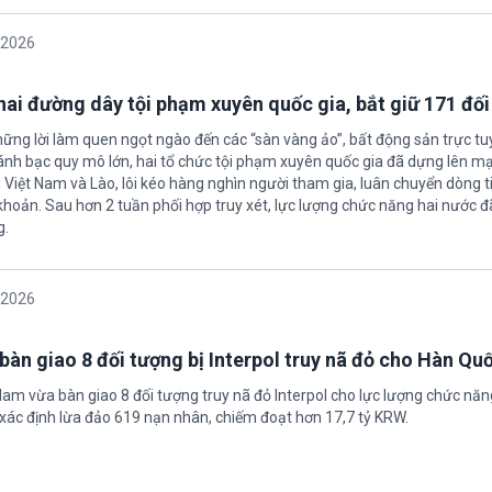
/2026
 hai đường dây tội phạm xuyên quốc gia, bắt giữ 171 đố
hững lời làm quen ngọt ngào đến các “sàn vàng ảo”, bất động sản trực t
nh bạc quy mô lớn, hai tổ chức tội phạm xuyên quốc gia đã dựng lên mạ
 Việt Nam và Lào, lôi kéo hàng nghìn người tham gia, luân chuyển dòng t
 khoản. Sau hơn 2 tuần phối hợp truy xét, lực lượng chức năng hai nước đ
g.
/2026
bàn giao 8 đối tượng bị Interpol truy nã đỏ cho Hàn Qu
 Nam vừa bàn giao 8 đối tượng truy nã đỏ Interpol cho lực lượng chức nă
xác định lừa đảo 619 nạn nhân, chiếm đoạt hơn 17,7 tỷ KRW.