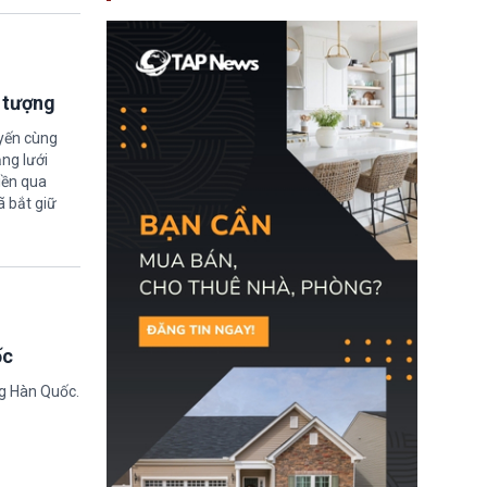
nay, người mắc viêm
gan B hoặc viêm gan C
sẽ không còn bị mặc
định không đáp ứng tiêu
chuẩn sức khỏe chỉ vì
chi phí điều trị khi nộp hồ
i tượng
sơ xin visa cư trú.
uyến cùng
ng lưới
iền qua
ã bắt giữ
ốc
ng Hàn Quốc.