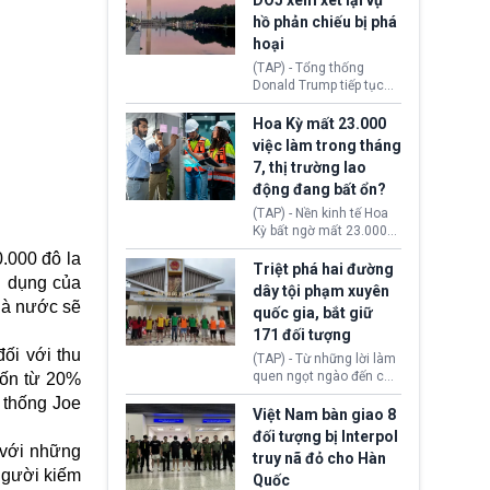
DOJ xem xét lại vụ
thường chưa xác định
hồ phản chiếu bị phá
(UAP). Những tài liệu này
hoại
bao gồm hình ảnh,
video, báo cáo từ nhiều
(TAP) - Tổng thống
cơ quan khác nhau như
Donald Trump tiếp tục
Cục Điều tra Liên bang
cho rằng, hồ phản chiếu
(FBI), Cơ quan Tình báo
trước Đài tưởng niệm
Hoa Kỳ mất 23.000
Trung ương (CIA) và Bộ
Lincoln bị phá hoại. Lãnh
việc làm trong tháng
Ngoại giao (DOS).
đạo Nhà Trắng yêu cầu
7, thị trường lao
Bộ Tư pháp (DOJ) xem
động đang bất ổn?
xét lại quyết định hủy
truy tố những cá nhân bị
(TAP) - Nền kinh tế Hoa
nghi ngờ làm hư hại
Kỳ bất ngờ mất 23.000
công trình.
việc làm vào tháng 7,
.000 đô la
cho thấy thị trường lao
Triệt phá hai đường
n dụng của
động có dấu hiệu suy
dây tội phạm xuyên
yếu sau thời gian duy trì
Nhà nước sẽ
quốc gia, bắt giữ
tương đối ổn định suốt
171 đối tượng
nửa năm 2026.
ối với thu
(TAP) - Từ những lời làm
quen ngọt ngào đến các
 vốn từ 20%
“sàn vàng ảo”, bất động
 thống Joe
sản trực tuyến cùng
Việt Nam bàn giao 8
đường dây đánh bạc quy
đối tượng bị Interpol
mô lớn, hai tổ chức tội
 với những
truy nã đỏ cho Hàn
phạm xuyên quốc gia đã
người kiếm
Quốc
dựng lên mạng lưới hoạt