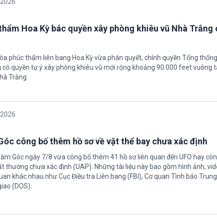
/2026
thẩm Hoa Kỳ bác quyền xây phòng khiêu vũ Nhà Trắng 
tòa phúc thẩm liên bang Hoa Kỳ vừa phán quyết, chính quyền Tổng thốn
có quyền tự ý xây phòng khiêu vũ mới rộng khoảng 90.000 feet vuông t
hà Trắng.
/2026
óc công bố thêm hồ sơ về vật thể bay chưa xác định
Năm Góc ngày 7/8 vừa công bố thêm 41 hồ sơ liên quan đến UFO hay còn 
ất thường chưa xác định (UAP). Những tài liệu này bao gồm hình ảnh, vid
quan khác nhau như Cục Điều tra Liên bang (FBI), Cơ quan Tình báo Trun
giao (DOS).