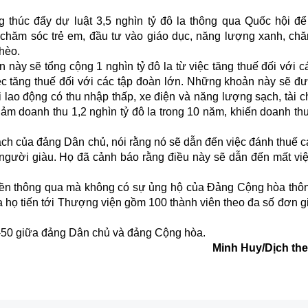
g thúc đẩy dự luật 3,5 nghìn tỷ đô la thông qua Quốc hội để
 chăm sóc trẻ em, đầu tư vào giáo dục, năng lượng xanh, ch
hèo.
ến
n
à
y sẽ tổng cộng 1 nghìn tỷ đô la từ việc tăng thuế đối với 
iệc tăng thuế đối với các tập đoàn lớn. Những khoản này sẽ đ
 lao động có thu nhập thấp, xe điện và năng lượng sạch, tài c
ảm doanh thu 1,2 nghìn tỷ đô la trong 10 năm, khiến doanh th
ch của đảng Dân chủ, nói rằng nó sẽ dẫn đến việc đánh thuế c
người giàu. Họ đã cảnh báo rằng điều này sẽ dẫn đến mất việ
yền thông qua mà không có sự ủng hộ của Đảng Cộng hòa thô
a họ tiến tới Thượng viện gồm 100 thành viên theo đa số đơn gi
0-50 giữa đảng Dân chủ và đảng Cộng hòa.
Minh Huy/Dịch th