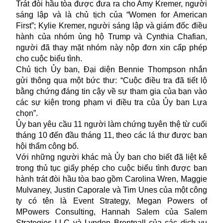
Trát đòi hầu tòa được đưa ra cho Amy Kremer, người
sáng lập và là chủ tịch của “Women for American
First”; Kylie Kremer, người sáng lập và giám đốc điều
hành của nhóm ủng hộ Trump và Cynthia Chafian,
người đã thay mặt nhóm này nộp đơn xin cấp phép
cho cuộc biểu tình.
Chủ tịch Ủy ban, Đại diện Bennie Thompson nhắn
gửi thông qua một bức thư: “Cuộc điều tra đã tiết lộ
bằng chứng đáng tin cậy về sự tham gia của bạn vào
các sự kiện trong phạm vi điều tra của Ủy ban Lựa
chọn”.
Ủy ban yêu cầu 11 người làm chứng tuyên thệ từ cuối
tháng 10 đến đầu tháng 11, theo các lá thư được ban
hội thẩm công bố.
Với những người khác mà Ủy ban cho biết đã liệt kê
trong thủ tục giấy phép cho cuộc biểu tình được ban
hành trát đòi hầu tòa bao gồm Carolina Wren, Maggie
Mulvaney, Justin Caporale và Tim Unes của một công
ty có tên là Event Strategy, Megan Powers of
MPowers Consulting, Hannah Salem của Salem
Strategies LLC và Lyndon Brentnall của các dịch vụ