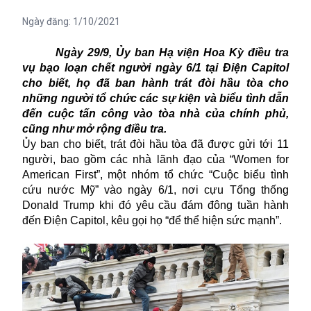
Ngày đăng:
1/10/2021
Ngày 29/9, Ủy ban Hạ viện Hoa Kỳ điều tra
vụ bạo loạn chết người ngày 6/1 tại Điện Capitol
cho biết, họ đã ban hành trát đòi hầu tòa cho
những người tổ chức các sự kiện và biểu tình dẫn
đến cuộc tấn công vào tòa nhà của chính phủ,
cũng như mở rộng điều tra.
Ủy ban cho biết, trát đòi hầu tòa đã được gửi tới 11
người, bao gồm các nhà lãnh đạo của “Women for
American First”, một nhóm tổ chức “Cuộc biểu tình
cứu nước Mỹ” vào ngày 6/1, nơi
cựu Tổng thống
Donald Trump
khi đó yêu cầu đám đông tuần hành
đến Điện Capitol, kêu gọi họ “để thể hiện sức mạnh”.