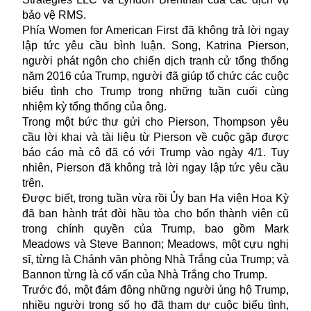
bảo vệ RMS.
Phía Women for American First đã không trả lời ngay
lập tức yêu cầu bình luận. Song, Katrina Pierson,
người phát ngôn cho chiến dịch tranh cử tổng thống
năm 2016 của Trump, người đã giúp tổ chức các cuộc
biểu tình cho Trump trong những tuần cuối cùng
nhiệm kỳ tổng thống của ông.
Trong một bức thư gửi cho Pierson, Thompson yêu
cầu lời khai và tài liệu từ Pierson về cuộc gặp được
báo cáo mà cô đã có với Trump vào ngày 4/1. Tuy
nhiên, Pierson đã không trả lời ngay lập tức yêu cầu
trên.
Được biết, trong tuần vừa rồi Ủy ban Hạ viện Hoa Kỳ
đã ban hành trát đòi hầu tòa cho bốn thành viên cũ
trong chính quyền của Trump, bao gồm Mark
Meadows và Steve Bannon; Meadows, một cựu nghị
sĩ, từng là Chánh văn phòng Nhà Trắng của Trump; và
Bannon từng là cố vấn của Nhà Trắng cho Trump.
Trước đó, một đám đông những người ủng hộ Trump,
nhiều người trong số họ đã tham dự cuộc biểu tình,