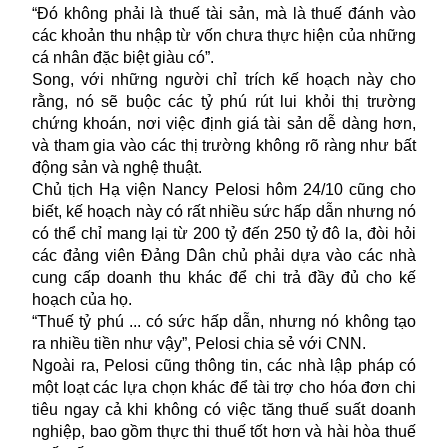
“Đó không phải là thuế tài sản, mà là thuế đánh vào
các khoản thu nhập từ vốn chưa thực hiện của những
cá nhân đặc biệt giàu có”
.
Song, với những người chỉ trích kế hoạch này cho
rằng
,
nó sẽ buộc các tỷ phú rút lui khỏi thị trường
chứng khoán, nơi việc định giá tài sản dễ dàng hơn,
và tham gia vào các thị trường không rõ ràng như bất
động sản và nghệ thuật.
Chủ tịch Hạ viện Nancy Pelosi hôm 24/10 cũng cho
biết
,
kế hoạch này có rất nhiều sức hấp dẫn nhưng nó
có thể chỉ mang lại từ 200 tỷ đến 250 tỷ đô la, đòi hỏi
các đảng viên Đảng Dân chủ phải dựa vào các nhà
cung cấp doanh thu khác để chi trả đầy đủ cho kế
hoạch của họ.
“Thuế tỷ phú ... có sức hấp dẫn, nhưng nó không tạo
ra nhiều tiền như vậy”, Pelosi chia sẻ với CNN.
Ngoài ra,
Pelosi
cũng
thông tin, các nhà lập pháp có
một loạt các lựa chọn khác để tài trợ cho hóa đơn chi
tiêu ngay cả khi không có việc tăng thuế suất doanh
nghiệp, bao gồm thực thi thuế tốt hơn và hài hòa thuế