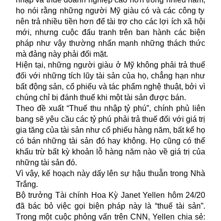
họ
nói rằng những người Mỹ giàu có và các công ty
nên trả nhiều tiền hơn để tài trợ cho các lợi ích xã hội
mới, nhưng cuộc đấu tranh trên ban hành các biện
pháp như vậy
thường
nhấn mạnh những thách thức
mà đảng này phải đối mặt.
Hiện tại, những người giàu ở Mỹ không phải trả thuế
đối với những tích lũy tài sản của họ, chẳng hạn như
bất động sản, cổ phiếu và tác phẩm nghệ thuật, bởi vì
chúng chỉ bị đánh thuế khi một tài sản được bán.
Theo đề xuất “
Thuế
thu nhập tỷ phú”, chính phủ liên
bang sẽ yêu cầu các tỷ phú phải trả thuế đối với giá trị
gia tăng của tài sản như cổ phiếu hàng năm, bất kể họ
có bán những tài sản đó hay không.
Họ cũng có thể
khấu trừ bất kỳ khoản lỗ hàng năm nào về giá trị của
những tài sản đó.
Vì vậy, kế hoạch này
dấy lên
sự hậu thuẫn trong Nhà
Trắng.
Bộ trưởng Tài chính Hoa Kỳ Janet Yellen hôm 24/20
đã bác bỏ việc gọi biện pháp này là “thuế tài sản”
.
T
rong một cuộc phỏng vấn trên CNN
,
Yellen chia sẻ: