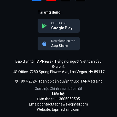
Tải ứng dụng :
GET IT ON
Google Play
Download on the
App Store
Báo điện tử
TAPNews
- Tiếng nói người Việt toàn cầu
Địa chỉ:
US Office: 7280 Spring Flower Ave, Las Vegas, NV 89117
© 1997-2024. Toàn bộ bản quyền thuộc TAPMediaInc
Giới thiệu
Chính sách bảo mật
Liên hệ:
Điện thoại: +13605050505
Email:
contact.tapnews@gmail.com
Website: tapmediainc.com