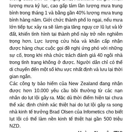
lượng mưa kỷ lục, cao gấp tám lần lượng mưa trung
bình trong tháng 1 và bằng gần 40% lượng mưa trung
bình hàng năm. Giới chức thành phố lo ngại, nếu mưa
lớn tiếp tục xảy ra sẽ làm gia tăng nguy cơ lũ lụt và lở
đất, khiến tình hình tại thành phố này trở nên nghiêm
trọng hơn. Lực lượng cứu hỏa và khẩn cấp nhận
được hàng chục cuộc gọi đề nghị ứng phó với những
sự cố, trong khi nhà chức trách đánh giá 40 ngôi nhà
trong tình trạng không ở được. Người dân chỉ có thể
di chuyển đến một số khu vực nhất định và lưu lại thời
gian ngắn.
Các công ty bảo hiểm của
New Zealand
đang nhận
được hơn 10.000 yêu cầu bồi thường từ các nạn
nhân do lụt lội gây ra. Mặc dù thời điểm hiện tại chưa
thể xác định chính xác thiệt hại do lụt lội gây ra song
nhà kinh tế trưởng Brad Olsen của Infometics cho biết
lụt lội có thể làm nền kinh tế thiệt hại gần 500 triệu
NZD.