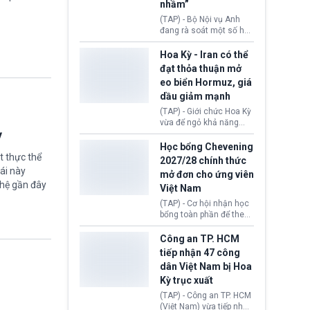
sẽ không còn bị mặc
nhầm”
định không đáp ứng tiêu
(TAP) - Bộ Nội vụ Anh
chuẩn sức khỏe chỉ vì
đang rà soát một số hồ
chi phí điều trị khi nộp hồ
sơ thuộc Chương trình
sơ xin visa cư trú.
Định cư EU (EU
Hoa Kỳ - Iran có thể
Settlement Scheme -
đạt thỏa thuận mở
EUSS) sau khi xác định
eo biển Hormuz, giá
có trường hợp được cấp
dầu giảm mạnh
quy chế cư trú hậu
Brexit “do nhầm lẫn”.
(TAP) - Giới chức Hoa Kỳ
Động thái này làm dấy
vừa để ngỏ khả năng
lên lo ngại về việc thực
ỳ
sớm đạt thỏa thuận với
thi Thỏa thuận Rút khỏi
Iran nhằm mở lại eo biển
Học bổng Chevening
Liên minh châu Âu
Hormuz, mở đường cho
t thực thể
2027/28 chính thức
(Withdrawal
việc khôi phục hoạt
ái này
mở đơn cho ứng viên
Agreement).
động hàng hải. Những
ghệ gần đây
Việt Nam
tín hiệu ngoại giao tích
cực này lập tức tác động
(TAP) - Cơ hội nhận học
đến thị trường năng
bổng toàn phần để theo
lượng, kéo giá dầu thế
học chương trình thạc sĩ
giới lùi sâu xuống dưới
tại Vương quốc Anh đã
Công an TP. HCM
mức 80 USD/thùng.
chính thức quay trở lại.
tiếp nhận 47 công
Học bổng Chevening
dân Việt Nam bị Hoa
2027/28 của Chính phủ
Kỳ trục xuất
Anh vừa mở cổng ứng
tuyển dành riêng ứng
(TAP) - Công an TP. HCM
viên Việt Nam, hỗ trợ
(Việt Nam) vừa tiếp nhận