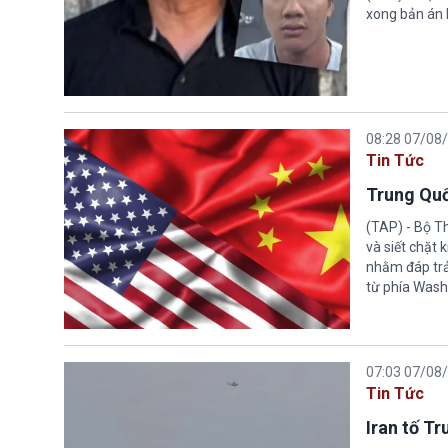
xong bản án l
08:28 07/08
Tin Tức
Trung Quố
(TAP) - Bộ T
và siết chặt
nhằm đáp trả
từ phía Wash
07:03 07/08
Tin Tức
Iran tố T