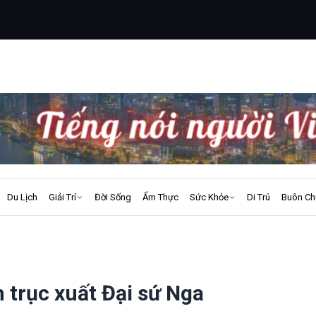
Du Lịch
Giải Trí
Đời Sống
Ẩm Thực
Sức Khỏe
Di Trú
Buôn Ch
 trục xuất Đại sứ Nga