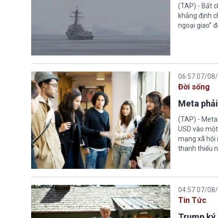
(TAP) - Bất 
khẳng định c
ngoại giao” đ
06:57 07/08
Đời sống
Meta phải
(TAP) - Meta
USD vào một 
mạng xã hội 
thanh thiếu n
04:57 07/08
Tin Tức
Trump ký 