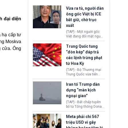
Vừa ra tù, người đàn
ông gốc Việt bị ICE
h đại diện
bắt giữ, chờ trục
xuất
(TAP) - Một người gốc
à hạ cấp tư
Việt đang đối mặt nguy
cơ bị trục xuất khỏi Hoa
ộng Moskva
Kỳ sau khi đã chấp hành
Trung Quốc tung
g cửa. Ông
xong bản án liên quan
“đòn kép” đáp trả
đến tội ác từ hơn 30
các lệnh trừng phạt
năm trước tại California.
từ Hoa Kỳ
(TAP) - Bộ Thương mại
Trung Quốc vừa tiến
hành áp đặt lệnh trừng
phạt lên hàng loạt thực
Iran tố Trump dàn
thể và siết chặt kiểm
dựng “màn kịch
soát xuất khẩu máy bay
ngoại giao”
không người lái (UAV)
sang Hoa Kỳ. Động thái
(TAP) - Bất chấp tuyên
này nhằm đáp trả các
bố từ Tổng thống Donald
biện pháp hạn chế
Trump về tiến trình đàm
thương mại, áp thuế mới
phán hòa bình, Iran
Meta phải chi 567
cùng lệnh cấm công
khẳng định chưa có bất
triệu USD vì gây
nghệ gần đây từ phía
kỳ thỏa thuận nào.