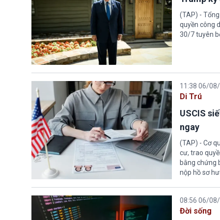
(TAP) - Tổng
quyền công d
30/7 tuyên b
11:38 06/08
Di Trú
USCIS siế
ngay
(TAP) - Cơ qu
cư, trao quy
bằng chứng bắ
nộp hồ sơ hư
08:56 06/08
Đời sống