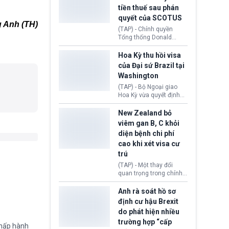
tục giảm trong thời gian
tiền thuế sau phán
tới.
quyết của SCOTUS
 Anh (TH)
(TAP) - Chính quyền
Tổng thống Donald
Trump đã hoàn trả
khoảng 100 tỷ USD thuế
Hoa Kỳ thu hồi visa
quan từng thu theo Đạo
của Đại sứ Brazil tại
luật Quyền hạn Kinh tế
Washington
Khẩn cấp Quốc tế
(IEEPA). Động thái này
(TAP) - Bộ Ngoại giao
diễn ra sau phán quyết
Hoa Kỳ vừa quyết định
hồi tháng 2 bởi Tòa án
thu hồi thị thực (visa)
Tối cao Hoa Kỳ
của bà Maria Luiza
New Zealand bỏ
(SCOTUS) khi tuyên bố,
Ribeiro Viotti - Đại sứ
viêm gan B, C khỏi
việc áp thuế diện rộng là
Brazil tại Washington.
diện bệnh chi phí
hoàn toàn bất hợp pháp.
Động thái trên diễn ra
cao khi xét visa cư
trong bối cảnh tranh
chấp ngoại giao giữa
trú
chính quyền Tổng thống
(TAP) - Một thay đổi
Donald Trump và chính
quan trọng trong chính
phủ cánh tả Tổng thống
sách nhập cư của New
Brazil Luiz Inácio Lula
Zealand đang mở ra
Anh rà soát hồ sơ
da Silva đang leo thang
thêm cơ hội cho nhiều
định cư hậu Brexit
gay gắt.
người muốn định cư. Từ
do phát hiện nhiều
nay, người mắc viêm
trường hợp “cấp
gan B hoặc viêm gan C
chấp hành