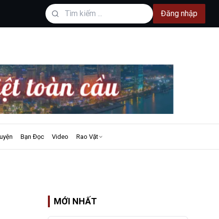
Đăng nhập
uyện
Bạn Đọc
Video
Rao Vặt
MỚI NHẤT