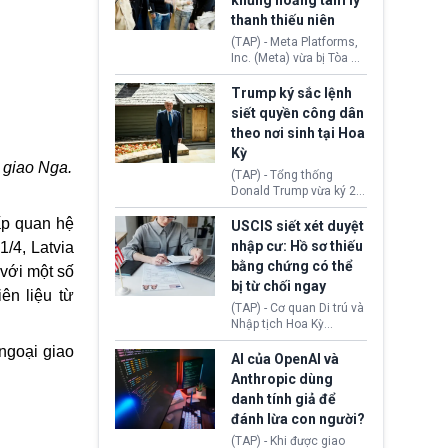
khủng hoảng tâm lý
Washington.
Tehran cho rằng, Hoa Kỳ
thanh thiếu niên
chỉ đang dàn dựng “màn
kịch ngoại giao” để xoa
(TAP) - Meta Platforms,
dịu căng thẳng.
Inc. (Meta) vừa bị Tòa án
bang New Mexico yêu
cầu đóng góp 567 triệu
Trump ký sắc lệnh
USD vào một quỹ khắc
siết quyền công dân
phục hậu quả. Quyết
theo nơi sinh tại Hoa
định này diễn ra sau khi
Kỳ
toà xác định, những nền
 giao Nga.
tảng mạng xã hội
(TAP) - Tổng thống
(Facebook, Instagram)
Donald Trump vừa ký 2
thuộc công ty gây ra
sắc lệnh hành pháp mới
cuộc khủng hoảng sức
ấp quan hệ
nhằm siết chặt chính
USCIS siết xét duyệt
khỏe tâm thần ở thanh
sách quyền công dân
nhập cư: Hồ sơ thiếu
1/4, Latvia
thiếu niên.
theo nơi sinh. Động thái
bằng chứng có thể
 với một số
diễn ra sau khi Tòa án
bị từ chối ngay
Tối cao Hoa Kỳ
ên liệu từ
(SCOTUS) hôm 30/7
(TAP) - Cơ quan Di trú và
tuyên bố bác bỏ, ngăn
Nhập tịch Hoa Kỳ
chính quyền thực hiện
(USCIS) vừa thay đổi quy
 ngoại giao
chính sách này.
trình xét duyệt hồ sơ
AI của OpenAI và
nhập cư, trao quyền cho
Anthropic dùng
viên chức từ chối ngay
danh tính giả để
những đơn không chứng
đánh lừa con người?
minh đủ điều kiện hoặc
thiếu bằng chứng bắt
(TAP) - Khi được giao