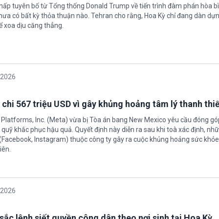
chấp tuyên bố từ Tổng thống Donald Trump về tiến trình đàm phán hòa bì
hưa có bất kỳ thỏa thuận nào. Tehran cho rằng, Hoa Kỳ chỉ đang dàn dự
ể xoa dịu căng thẳng.
/2026
 chi 567 triệu USD vì gây khủng hoảng tâm lý thanh thi
 Platforms, Inc. (Meta) vừa bị Tòa án bang New Mexico yêu cầu đóng góp
quỹ khắc phục hậu quả. Quyết định này diễn ra sau khi toà xác định, nh
(Facebook, Instagram) thuộc công ty gây ra cuộc khủng hoảng sức khỏe
iên.
/2026
sắc lệnh siết quyền công dân theo nơi sinh tại Hoa Kỳ