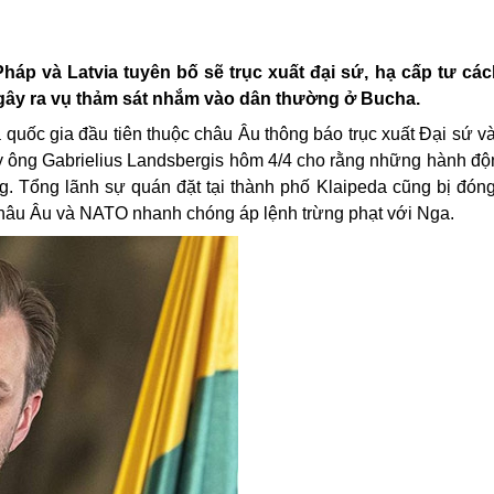
áp và Latvia tuyên bố sẽ trục xuất đại sứ, hạ cấp tư các
gây ra vụ thảm sát nhắm vào dân thường ở Bucha.
 quốc gia đầu tiên thuộc châu Âu thông báo trục xuất Đại sứ v
y ông Gabrielius Landsbergis hôm 4/4 cho rằng những hành đ
ng. Tổng lãnh sự quán đặt tại thành phố Klaipeda cũng bị đón
 châu Âu và NATO nhanh chóng áp lệnh trừng phạt với Nga.