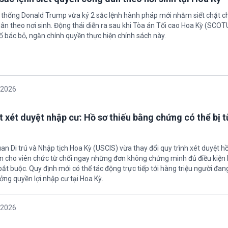
 thống Donald Trump vừa ký 2 sắc lệnh hành pháp mới nhằm siết chặt c
ân theo nơi sinh. Động thái diễn ra sau khi Tòa án Tối cao Hoa Kỳ (SCO
ố bác bỏ, ngăn chính quyền thực hiện chính sách này.
/2026
t xét duyệt nhập cư: Hồ sơ thiếu bằng chứng có thể bị t
an Di trú và Nhập tịch Hoa Kỳ (USCIS) vừa thay đổi quy trình xét duyệt h
ền cho viên chức từ chối ngay những đơn không chứng minh đủ điều kiện 
t buộc. Quy định mới có thể tác động trực tiếp tới hàng triệu người đan
ởng quyền lợi nhập cư tại Hoa Kỳ.
/2026