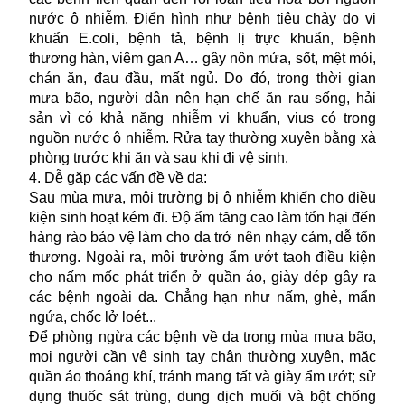
nước ô nhiễm. Điển hình như bệnh tiêu chảy do vi
khuẩn E.coli, bệnh tả, bệnh lị trực khuẩn, bệnh
thương hàn, viêm gan A… gây nôn mửa, sốt, mệt mỏi,
chán ăn, đau đầu, mất ngủ. Do đó, trong thời gian
mưa bão, người dân nên hạn chế ăn rau sống, hải
sản vì có khả năng nhiễm vi khuẩn, vius có trong
nguồn nước ô nhiễm. Rửa tay thường xuyên bằng xà
phòng trước khi ăn và sau khi đi vệ sinh.
4. Dễ gặp các vấn đề về da:
Sau mùa mưa, môi trường bị ô nhiễm khiến cho điều
kiện sinh hoạt kém đi. Độ ẩm tăng cao làm tổn hại đến
hàng rào bảo vệ làm cho da trở nên nhạy cảm, dễ tổn
thương. Ngoài ra, môi trường ẩm ướt taoh điều kiện
cho nấm mốc phát triển ở quần áo, giày dép gây ra
các bệnh ngoài da. Chẳng hạn như nấm, ghẻ, mẩn
ngứa, chốc lở loét...
Để phòng ngừa các
bệnh
về da trong mùa mưa bão,
mọi người cần vệ sinh tay chân thường xuyên, mặc
quần áo thoáng khí, tránh mang tất và giày ẩm ướt; sử
dụng thuốc sát trùng, dung dịch muối và bột chống