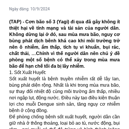
Ngày đăng:
10/9/2024
(TAP) - Cơn bão số 3 (Yagi) đi qua đã gây không ít
thiệt hại về tính mạng và tài sản của người dân.
Không dừng lại ở đó, sau mùa mưa bão, nguy cơ
bùng phát dịch bênh khá cao khi môi trường trở
nên ô nhiễm, ẩm thấp, tích tụ vi khuẩn, bụi rác,
chất thải, …Chính vì thế người dân nên chú ý đề
phòng một số bệnh có thể xảy trong mùa mưa
bão để hạn chế tối đa bị lây nhiễm.
1. Sốt Xuất Huyết:
Sốt xuất huyết là bệnh truyền nhiễm rất dễ lây lan,
bùng phát diện rộng. Nhất là khi trong mùa mưa bão,
sự thay đổi nhiệt độ cùng môi trường ẩm thấp, nhiều
nơi ngập lụt, động nước. Điều này tạo điều kiện thuận
lợi cho muỗi Dengue sinh sản, tăng nguy cơ nhiễm
bệnh ở cộng đồng.
Để phòng chống bệnh sốt xuất huyết, người dân cần
giữ nhà ở thông thoáng, loại bỏ ao tù, nước động, bụi