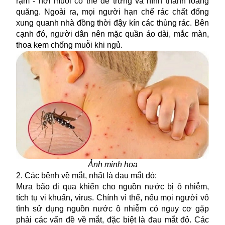
rặm - nơi muỗi có thể đẻ trứng và hình thành loăng
quăng. Ngoài ra, mọi người hạn chế rác chất đống
xung quanh nhà đồng thời đậy kín các thùng rác. Bên
cạnh đó, người dân nên mặc quần áo dài, mắc màn,
thoa kem chống muỗi khi ngủ.
Ảnh minh họa
2. Các bệnh về mắt, nhất là đau mắt đỏ:
Mưa bão đi qua khiến cho nguồn nước bị ô nhiễm,
tích tụ vi khuẩn, virus. Chính vì thế, nếu mọi người vô
tình sử dụng nguồn nước ô nhiễm có nguy cơ gặp
phải các vấn đề về mắt, đặc biệt là đau mắt đỏ. Các