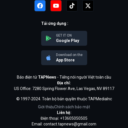
Tải ứng dụng :
GET IT ON
Google Play
Download on the
App Store
Báo điện tử
TAPNews
- Tiếng nói người Việt toàn cầu
Địa chỉ:
US Office: 7280 Spring Flower Ave, Las Vegas, NV 89117
© 1997-2024. Toàn bộ bản quyền thuộc TAPMediaInc
Giới thiệu
Chính sách bảo mật
Liên hệ:
Điện thoại: +13605050505
Email:
contact.tapnews@gmail.com