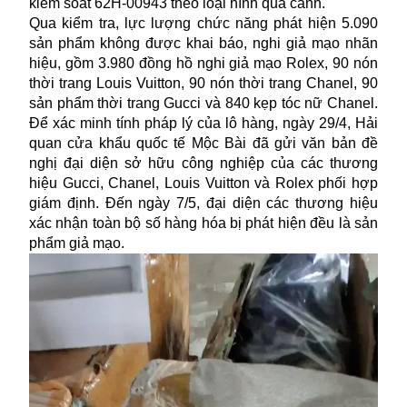
kiểm soát 62H-00943 theo loại hình quá cảnh.
Qua kiểm tra, lực lượng chức năng phát hiện 5.090
sản phẩm không được khai báo, nghi giả mạo nhãn
hiệu, gồm 3.980 đồng hồ nghi giả mạo Rolex, 90 nón
thời trang Louis Vuitton, 90 nón thời trang Chanel, 90
sản phẩm thời trang Gucci và 840 kẹp tóc nữ Chanel.
Để xác minh tính pháp lý của lô hàng, ngày 29/4, Hải
quan cửa khẩu quốc tế Mộc Bài đã gửi văn bản đề
nghị đại diện sở hữu công nghiệp của các thương
hiệu Gucci, Chanel, Louis Vuitton và Rolex phối hợp
giám định. Đến ngày 7/5, đại diện các thương hiệu
xác nhận toàn bộ số hàng hóa bị phát hiện đều là sản
phẩm giả mạo.